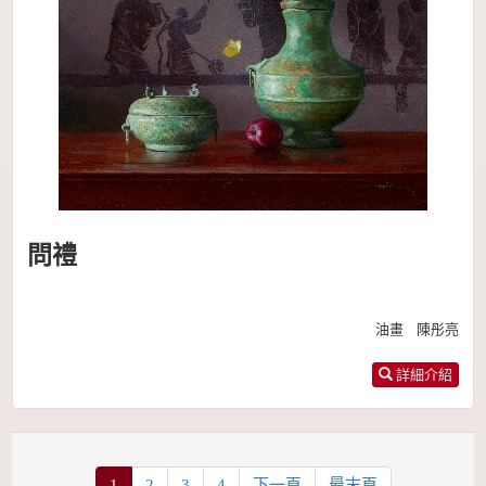
問禮
油畫 陳彤亮
詳細介紹
1
2
3
4
下一頁
最末頁