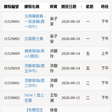
課程編號
課程名稱
師資
開班日期
星期
時段
古典舞輕舞 -
吳子
1152S001
一扇身韻(週
2026-08-10
一
下午
安
一中午)
吳子
1152S002
古風爵士舞
2026-08-10
一
下午
安
療癒瑜珈(再
洪銀
1152S009
2026-08-14
五
上午
4人開班)
玲
流動瑜珈(週
洪銀
1152S010
2026-08-14
五
下午
五中午)
玲
流動瑜珈(週
洪銀
1153S001
2026-09-15
二
下午
二中午)
玲
NEW！墊上
王怡
1153S002
2026-09-15
二
下午
芭蕾
湘
【免費招生
侯俊