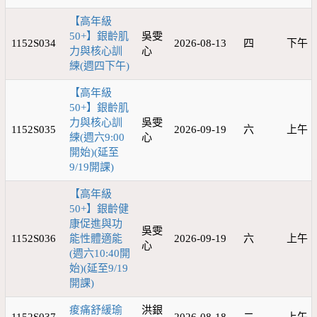
【高年級
50+】銀齡肌
吳雯
1152S034
2026-08-13
四
下午
力與核心訓
心
練(週四下午)
【高年級
50+】銀齡肌
力與核心訓
吳雯
1152S035
2026-09-19
六
上午
練(週六9:00
心
開始)(延至
9/19開課)
【高年級
50+】銀齡健
康促進與功
吳雯
1152S036
能性體適能
2026-09-19
六
上午
心
(週六10:40開
始)(延至9/19
開課)
痠痛舒緩瑜
洪銀