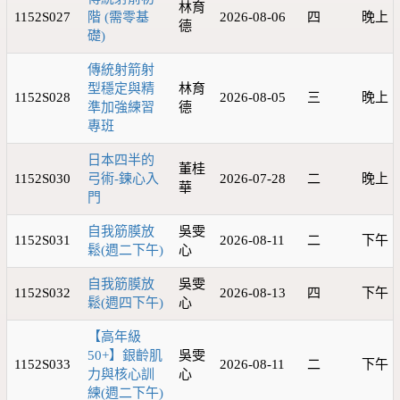
林育
1152S027
階 (需零基
2026-08-06
四
晚上
德
礎)
傳統射箭射
型穩定與精
林育
1152S028
2026-08-05
三
晚上
準加強練習
德
專班
日本四半的
董桂
1152S030
弓術-鍊心入
2026-07-28
二
晚上
華
門
自我筋膜放
吳雯
1152S031
2026-08-11
二
下午
鬆(週二下午)
心
自我筋膜放
吳雯
1152S032
2026-08-13
四
下午
鬆(週四下午)
心
【高年級
50+】銀齡肌
吳雯
1152S033
2026-08-11
二
下午
力與核心訓
心
練(週二下午)