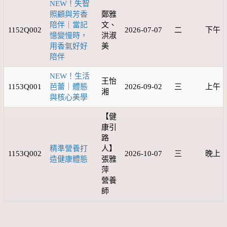
NEW！失智
照顧與芳香
鄭雅
陪伴｜當記
文、
1152Q002
2026-07-07
二
下午
憶變慢時，
洪淑
用香氣好好
美
陪伴
NEW！生活
王怡
1153Q001
芭蕾｜體態
2026-09-02
三
上午
湘
與核心美學
【健
康引
路
精準營養打
人】
1153Q002
2026-10-07
三
晚上
造健康體態
張雅
萍
營養
師