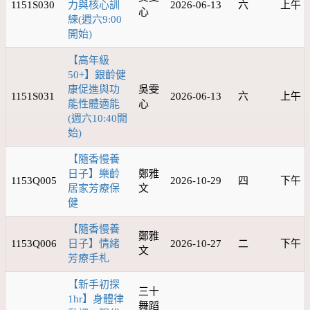
1151S030
力與核心訓
2026-06-13
六
上午
心
練(週六9:00
開始)
【高年級
50+】銀齡健
康促進與功
吳雯
1151S031
2026-06-13
六
上午
能性體適能
心
(週六10:40開
始)
【隨香慢養
日子】樂齡
鄭雅
1153Q005
2026-10-29
四
下午
居家芳療保
文
健
【隨香慢養
鄭雅
1153Q006
日子】情緒
2026-10-27
二
下午
文
芳療手札
【新手初探
三十
1hr】身體律
舞蹈