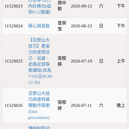
形意拳-五行
周中
1152S023
內壯樁功(延
2026-09-12
六
下午
勲
到9/12開課)
曾英
1152S024
靜心與放鬆
2026-08-23
日
下午
雪
【亞歷山大
技巧】更省
力的使用自
己：站姿、
張郁
1152S025
2026-07-19
日
上午
走路足部探
婷
索課程(改為
7/19(日)9:30-
12:30)
亞歷山大技
巧與達特基
張郁
1152S026
礎動作探索
2026-07-11
六
晚上
婷
(Dart
procedures)
傳統射箭初