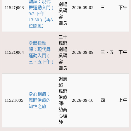
動課：現代
劇場
1152Q003
舞運動入門 (
2026-09-02
三
下午
吳碧
9/2 下午
容
13:30 )【再3
團長
位開班】
三十
身體律動
舞蹈
課：現代舞
劇場
1152Q004
2026-09-09
三、五
下午
運動入門 (
吳碧
三、五下午 )
容
團長
謝慧
超
舞蹈
身心相癒：
治療
1152T005
舞蹈治療的
2026-09-10
四
上午
師/
知性之旅
諮商
心理
師