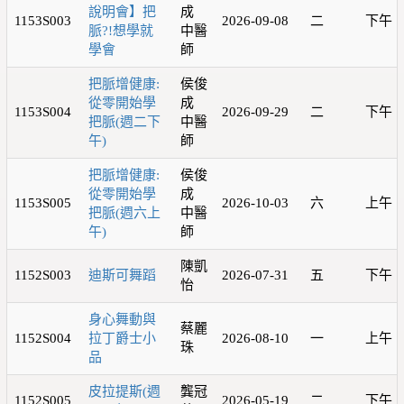
說明會】把
成
1153S003
2026-09-08
二
下午
脈?!想學就
中醫
學會
師
把脈增健康:
侯俊
從零開始學
成
1153S004
2026-09-29
二
下午
把脈(週二下
中醫
午)
師
把脈增健康:
侯俊
從零開始學
成
1153S005
2026-10-03
六
上午
把脈(週六上
中醫
午)
師
陳凱
1152S003
迪斯可舞蹈
2026-07-31
五
下午
怡
身心舞動與
蔡麗
1152S004
拉丁爵士小
2026-08-10
一
上午
珠
品
皮拉提斯(週
龔冠
1152S005
2026-05-19
二
下午