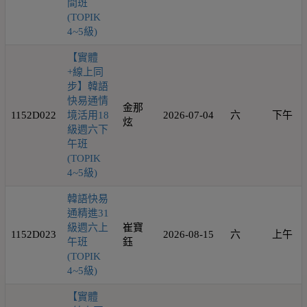
間班
(TOPIK
4~5級)
【實體
+線上同
步】韓語
快易通情
金那
1152D022
境活用18
2026-07-04
六
下午
炫
級週六下
午班
(TOPIK
4~5級)
韓語快易
通精進31
級週六上
崔寶
1152D023
2026-08-15
六
上午
午班
鈺
(TOPIK
4~5級)
【實體