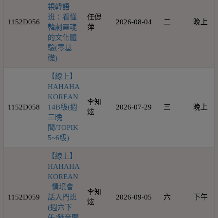
視韓語
班：看懂
任偲
1152D056
2026-08-04
二
晚上
韓劇靈魂
萍
的文化體
驗(零基
礎)
【線上】
HAHAHA
KOREAN
李知
1152D058
14B級(週
2026-07-29
三
晚上
炫
三晚
間/TOPIK
5~6級)
【線上】
HAHAHA
KOREAN
_情境會
李知
1152D059
話入門班
2026-09-05
六
下午
炫
(週六下
午/發音開