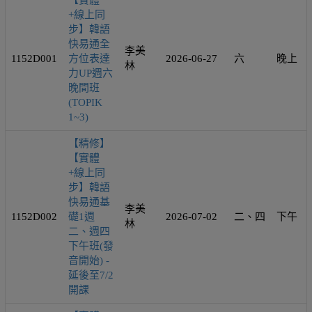
【實體
+線上同
步】韓語
快易通全
李美
1152D001
方位表達
2026-06-27
六
晚上
林
力UP週六
晚間班
(TOPIK
1~3)
【精修】
【實體
+線上同
步】韓語
快易通基
李美
1152D002
礎1週
2026-07-02
二、四
下午
林
二、週四
下午班(發
音開始) -
延後至7/2
開課