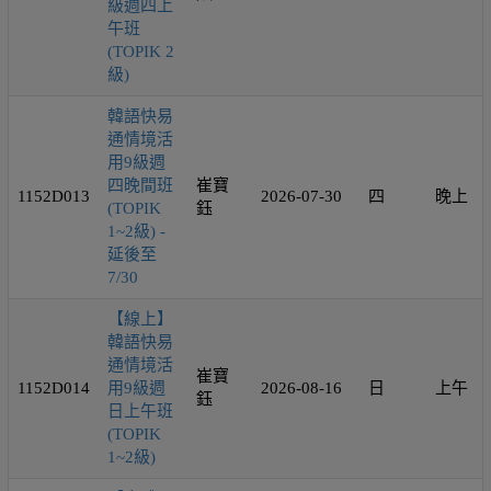
級週四上
午班
(TOPIK 2
級)
韓語快易
通情境活
用9級週
四晚間班
崔寶
1152D013
2026-07-30
四
晚上
(TOPIK
鈺
1~2級) -
延後至
7/30
【線上】
韓語快易
通情境活
崔寶
1152D014
用9級週
2026-08-16
日
上午
鈺
日上午班
(TOPIK
1~2級)