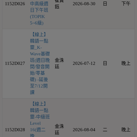
崔寶
1152D026
中高級週
2026-08-30
日
下午
鈺
日下午班
(TOPIK
5~6級)
【線上】
韓語一點
靈_K-
Wave基礎
班(週日晚
金洙
1152D027
2026-07-12
日
晚上
間/發音開
廷
始/零基
礎) -延後
至7/12開
課
【線上】
韓語一點
靈-中級班
Level
金洙
1152D028
16(週二
2026-08-04
二
晚上
廷
晚