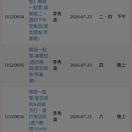
修】韓語
一點靈-基
礎週二、
李秀
1152D034
2026-07-23
二、四
下午
週四下午
演
密集班(發
音開始/零
基礎)
韓語一點
靈-基礎班
(週四晚
李秀
1152D035
2026-07-23
四
晚上
間/發音開
演
始/零基
礎)
韓語一點
靈-發音規
則&初級
流行、旅
李秀
1152D036
行會話班
2026-07-25
六
晚上
演
(週六晚
間/TOPIK