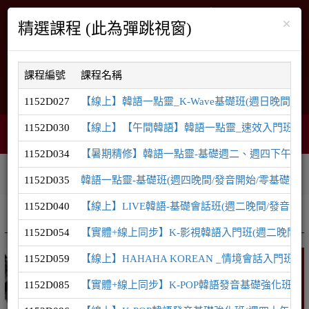
×
精選課程 (此為彈跳視窗)
課程編號
課程名稱
English
網站導覽
1152D027
【線上】韓語一點靈_K-Wave基礎班(週日晚間/發音
1152D030
【線上】【午間韓語】韓語一點靈_速效入門班(週一中
智能客服
購物車
網頁選單
0
1152D034
【暑期精修】韓語一點靈-基礎週二、週四下午密集
相關連結
課程系列
學員登入
1152D035
韓語一點靈-基礎班(週四晚間/發音開始/零基礎)
1152D040
【線上】LIVE韓語-基礎會話班(週二晚間/發音開始/TOP
推廣課程
韓語系列
1152D054
【實體+線上同步】K-影視韓語入門班(週二晚間/零
1152D059
【線上】HAHAHA KOREAN _情境會話入門班(
韓語
1152D085
【實體+線上同步】K-POP韓語發音基礎強化班(週