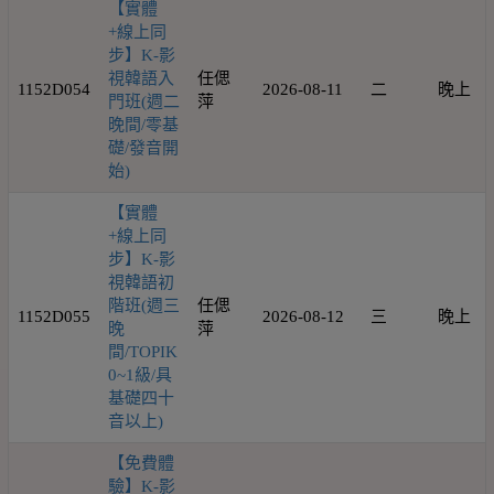
【實體
+線上同
步】K-影
視韓語入
任偲
1152D054
2026-08-11
二
晚上
門班(週二
萍
晚間/零基
礎/發音開
始)
【實體
+線上同
步】K-影
視韓語初
階班(週三
任偲
1152D055
2026-08-12
三
晚上
晚
萍
間/TOPIK
0~1級/具
基礎四十
音以上)
【免費體
驗】K-影