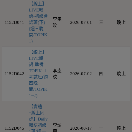
【線上】
LIVE韓
語-初級會
李圭
1152D041
話班(下)
2026-07-01
三
晚上
旼
(週三晚
間/TOPIK
1)
【線上】
LIVE韓
語-準備
TOPIK Ⅰ
李圭
1152D042
2026-07-02
四
晚上
考試班(週
旼
四晚
間/TOPIK
1~2)
【實體
+線上同
步】Daily
韓語初級
李炫
1152D045
2026-08-17
一
晚上
1班(週一
周