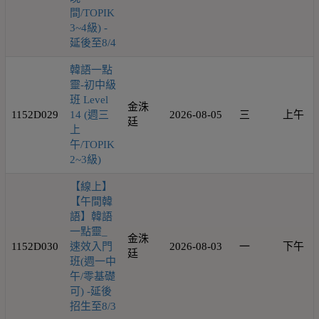
間/TOPIK
3~4級) -
延後至8/4
韓語一點
靈-初中級
班 Level
金洙
1152D029
14 (週三
2026-08-05
三
上午
廷
上
午/TOPIK
2~3級)
【線上】
【午間韓
語】韓語
一點靈_
金洙
1152D030
速效入門
2026-08-03
一
下午
廷
班(週一中
午/零基礎
可) -延後
招生至8/3