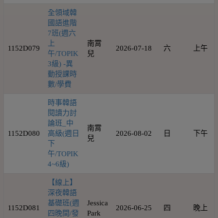
全領域韓
國語進階
7班(週六
上
南霄
1152D079
2026-07-18
六
上午
午/TOPIK
兒
3級) -異
動授課時
數/學費
時事韓語
閱讀力討
論班_中
南霄
1152D080
高級(週日
2026-08-02
日
下午
兒
下
午/TOPIK
4~6級)
【線上】
深夜韓語
基礎班(週
Jessica
1152D081
2026-06-25
四
晚上
四晚間/發
Park