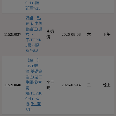
0~1) -順
延至7/25
韓語一點
靈-初中級
會話班(週
李秀
1152D037
六下
2026-08-08
六
下午
演
午/TOPIK
3級) -順
延至8/8
【線上】
LIVE韓
語-基礎會
話班(週二
晚間/發音
李圭
1152D040
2026-07-14
二
晚上
開
旼
始/TOPIK
0~1) -延
後招生至
7/14