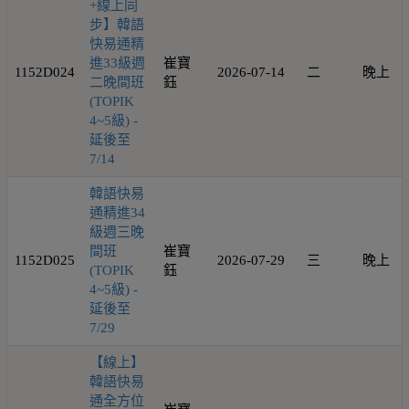
+線上同
步】韓語
快易通精
進33級週
崔寶
1152D024
2026-07-14
二
晚上
二晚間班
鈺
(TOPIK
4~5級) -
延後至
7/14
韓語快易
通精進34
級週三晚
間班
崔寶
1152D025
2026-07-29
三
晚上
(TOPIK
鈺
4~5級) -
延後至
7/29
【線上】
韓語快易
通全方位