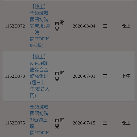
【線上】
全領域韓
國語初階
南霄
1152D072
完成班(週
2026-08-04
二
晚上
兒
二晚
間/TOPIK
0~1級)
【線上】
K-POP韓
語發音基
南霄
1152D073
礎強化班
2026-07-01
三
上午
兒
(週三上
午/發音入
門)
全領域韓
國語初階
3班(週三
南霄
1152D075
2026-07-15
三
晚上
晚
兒
間/TOPIK