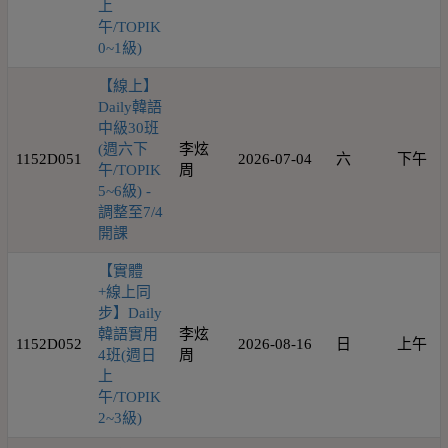
上
午/TOPIK
0~1級)
【線上】
Daily韓語
中級30班
(週六下
李炫
1152D051
2026-07-04
六
下午
午/TOPIK
周
5~6級) -
調整至7/4
開課
【實體
+線上同
步】Daily
韓語實用
李炫
1152D052
2026-08-16
日
上午
4班(週日
周
上
午/TOPIK
2~3級)