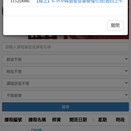
1152D086
【線上】K-POP韓語發音基礎強化班(週四上午/發
韓語學習地圖
精選課程 (此為彈跳視窗)
關閉
搜尋
課程編號
課程名稱
師資
開班日期
星期
時段