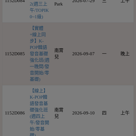
1152D084
2026-07-29
三
上午
2(週三上
Park
午/TOPIK
0~1級)
【實體
+線上同
步】K-
POP韓語
南霄
1152D085
發音基礎
2026-09-07
一
晚上
兒
強化班(週
一晚間/發
音開始/零
基礎)
【線上】
K-POP韓
語發音基
礎強化班
南霄
1152D086
2026-09-10
四
上午
(週四上
兒
午/發音開
始/零基
礎)