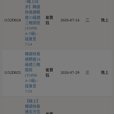
+線上同
步】韓語
快易通精
進33級週
崔寶
1152D024
2026-07-14
二
晚上
二晚間班
鈺
(TOPIK
4~5級) -
延後至
7/14
韓語快易
通精進34
級週三晚
間班
崔寶
1152D025
2026-07-29
三
晚上
(TOPIK
鈺
4~5級) -
延後至
7/29
【線上】
韓語快易
通全方位