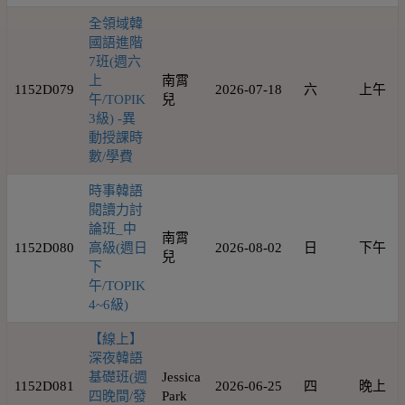
全領域韓
國語進階
7班(週六
上
南霄
1152D079
2026-07-18
六
上午
午/TOPIK
兒
3級) -異
動授課時
數/學費
時事韓語
閱讀力討
論班_中
南霄
1152D080
高級(週日
2026-08-02
日
下午
兒
下
午/TOPIK
4~6級)
【線上】
深夜韓語
基礎班(週
Jessica
1152D081
2026-06-25
四
晚上
四晚間/發
Park