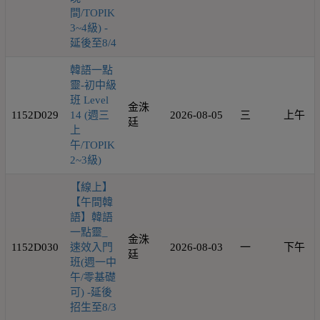
間/TOPIK
3~4級) -
延後至8/4
韓語一點
靈-初中級
班 Level
金洙
1152D029
14 (週三
2026-08-05
三
上午
廷
上
午/TOPIK
2~3級)
【線上】
【午間韓
語】韓語
一點靈_
金洙
1152D030
速效入門
2026-08-03
一
下午
廷
班(週一中
午/零基礎
可) -延後
招生至8/3