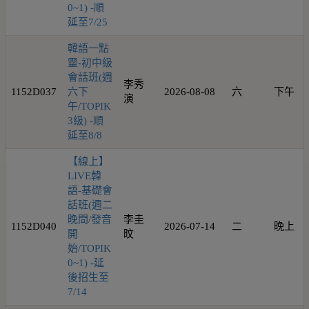
0~1) -順
延至7/25
韓語一點
靈-初中級
會話班(週
李秀
1152D037
六下
2026-08-08
六
下午
演
午/TOPIK
3級) -順
延至8/8
【線上】
LIVE韓
語-基礎會
話班(週二
晚間/發音
李圭
1152D040
2026-07-14
二
晚上
開
旼
始/TOPIK
0~1) -延
後招生至
7/14