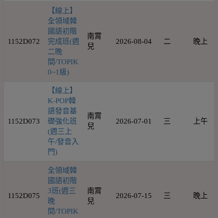
【線上】
全領域韓
國語初階
南霄
1152D072
完成班(週
2026-08-04
二
晚上
兒
二晚
間/TOPIK
0~1級)
【線上】
K-POP韓
語發音基
南霄
1152D073
礎強化班
2026-07-01
三
上午
兒
(週三上
午/發音入
門)
全領域韓
國語初階
3班(週三
南霄
1152D075
2026-07-15
三
晚上
晚
兒
間/TOPIK