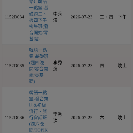
修】韓語
一點靈-基
礎週二、
李秀
1152D034
2026-07-23
二、四
下午
週四下午
演
密集班(發
音開始/零
基礎)
韓語一點
靈-基礎班
(週四晚
李秀
1152D035
2026-07-23
四
晚上
間/發音開
演
始/零基
礎)
韓語一點
靈-發音規
則&初級
流行、旅
李秀
1152D036
行會話班
2026-07-25
六
晚上
演
(週六晚
間/TOPIK