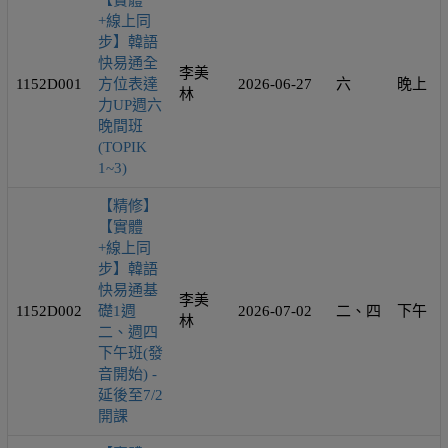
【實體
+線上同
步】韓語
快易通全
李美
1152D001
方位表達
2026-06-27
六
晚上
林
力UP週六
晚間班
(TOPIK
1~3)
【精修】
【實體
+線上同
步】韓語
快易通基
李美
1152D002
礎1週
2026-07-02
二、四
下午
林
二、週四
下午班(發
音開始) -
延後至7/2
開課