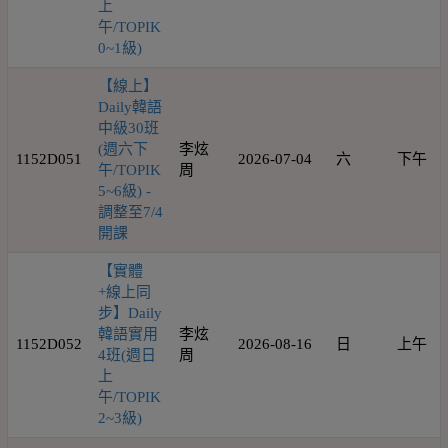
上
午/TOPIK
0~1級)
【線上】
Daily韓語
中級30班
(週六下
李炫
1152D051
2026-07-04
六
下午
午/TOPIK
周
5~6級) -
調整至7/4
開課
【實體
+線上同
步】Daily
韓語實用
李炫
1152D052
2026-08-16
日
上午
4班(週日
周
上
午/TOPIK
2~3級)