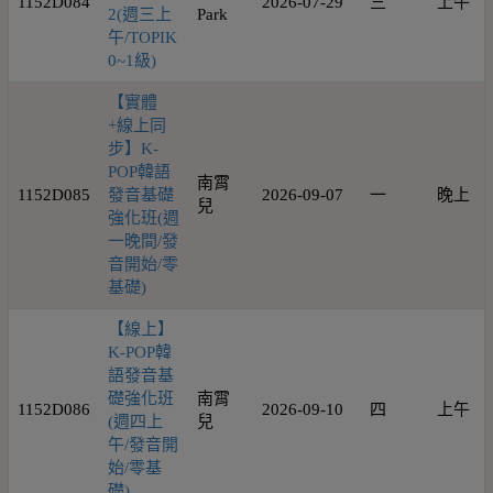
1152D084
2026-07-29
三
上午
2(週三上
Park
午/TOPIK
0~1級)
【實體
+線上同
步】K-
POP韓語
南霄
1152D085
發音基礎
2026-09-07
一
晚上
兒
強化班(週
一晚間/發
音開始/零
基礎)
【線上】
K-POP韓
語發音基
礎強化班
南霄
1152D086
2026-09-10
四
上午
(週四上
兒
午/發音開
始/零基
礎)