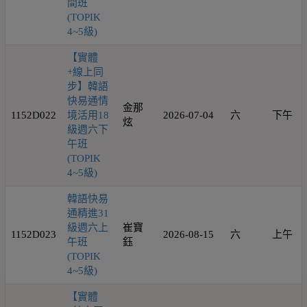
間班
(TOPIK
4~5級)
【實體
+線上同
步】韓語
快易通情
金那
1152D022
境活用18
2026-07-04
六
下午
炫
級週六下
午班
(TOPIK
4~5級)
韓語快易
通精進31
級週六上
崔寶
1152D023
2026-08-15
六
上午
午班
鈺
(TOPIK
4~5級)
【實體