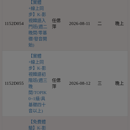
【實體
+線上同
步】K-影
視韓語入
任偲
1152D054
2026-08-11
二
晚上
門班(週二
萍
晚間/零基
礎/發音開
始)
【實體
+線上同
步】K-影
視韓語初
階班(週三
任偲
1152D055
2026-08-12
三
晚上
晚
萍
間/TOPIK
0~1級/具
基礎四十
音以上)
【免費體
驗】K-影