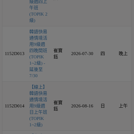
級週四上
午班
(TOPIK 2
級)
韓語快易
通情境活
用9級週
四晚間班
崔寶
1152D013
2026-07-30
四
晚上
(TOPIK
鈺
1~2級) -
延後至
7/30
【線上】
韓語快易
通情境活
崔寶
1152D014
用9級週
2026-08-16
日
上午
鈺
日上午班
(TOPIK
1~2級)