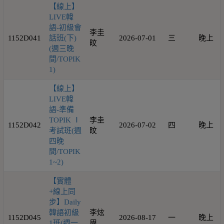
【線上】
LIVE韓
語-初級會
李圭
1152D041
話班(下)
2026-07-01
三
晚上
旼
(週三晚
間/TOPIK
1)
【線上】
LIVE韓
語-準備
TOPIK Ⅰ
李圭
1152D042
2026-07-02
四
晚上
考試班(週
旼
四晚
間/TOPIK
1~2)
【實體
+線上同
步】Daily
韓語初級
李炫
1152D045
2026-08-17
一
晚上
1班(週一
周