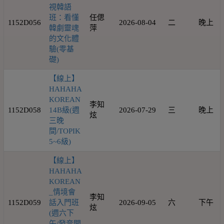
視韓語
班：看懂
任偲
1152D056
2026-08-04
二
晚上
韓劇靈魂
萍
的文化體
驗(零基
礎)
【線上】
HAHAHA
KOREAN
李知
1152D058
14B級(週
2026-07-29
三
晚上
炫
三晚
間/TOPIK
5~6級)
【線上】
HAHAHA
KOREAN
_情境會
李知
1152D059
話入門班
2026-09-05
六
下午
炫
(週六下
午/發音開