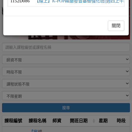
1152D086
【線上】K-POP韓語發音基礎強化班(週四上午/發
韓語學習地圖
精選課程 (此為彈跳視窗)
關閉
搜尋
課程編號
課程名稱
師資
開班日期
星期
時段