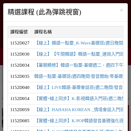
×
精選課程 (此為彈跳視窗)
課程編號
課程名稱
English
網站導覽
1152D027
【線上】韓語一點靈_K-Wave基礎班(週日晚間/發音
1152D030
【線上】【午間韓語】韓語一點靈_速效入門班(週一中
智能客服
購物車
網頁選單
0
1152D034
【暑期精修】韓語一點靈-基礎週二、週四下午密集
相關連結
課程系列
學員登入
1152D035
韓語一點靈-基礎班(週四晚間/發音開始/零基礎)
1152D040
【線上】LIVE韓語-基礎會話班(週二晚間/發音開始/TOP
推廣課程
韓語系列
1152D054
【實體+線上同步】K-影視韓語入門班(週二晚間/零
1152D059
【線上】HAHAHA KOREAN _情境會話入門班(
韓語
1152D085
【實體+線上同步】K-POP韓語發音基礎強化班(週