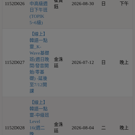
崔寶
1152D026
中高級週
2026-08-30
日
下午
鈺
日下午班
(TOPIK
5~6級)
【線上】
韓語一點
靈_K-
Wave基礎
班(週日晚
金洙
1152D027
2026-07-12
日
晚上
間/發音開
廷
始/零基
礎) -延後
至7/12開
課
【線上】
韓語一點
靈-中級班
Level
金洙
1152D028
16(週二
2026-08-04
二
晚上
廷
晚