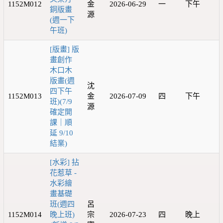
1152M012
金
2026-06-29
一
下午
銅版畫
源
(週一下
午班)
[版畫] 版
畫創作
木口木
版畫(週
沈
四下午
1152M013
金
2026-07-09
四
下午
班)(7/9
源
確定開
課｜順
延 9/10
結業)
[水彩] 拈
花惹草 -
水彩繪
畫基礎
班(週四
呂
1152M014
晚上班)
宗
2026-07-23
四
晚上