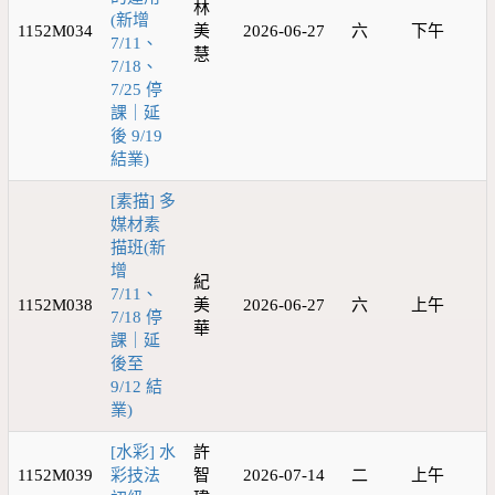
林
(新增
1152M034
美
2026-06-27
六
下午
7/11、
慧
7/18、
7/25 停
課｜延
後 9/19
結業)
[素描] 多
媒材素
描班(新
增
紀
7/11、
1152M038
美
2026-06-27
六
上午
7/18 停
華
課｜延
後至
9/12 結
業)
[水彩] 水
許
1152M039
彩技法
智
2026-07-14
二
上午