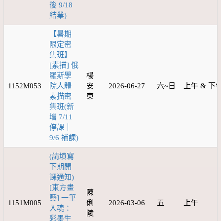
後 9/18
結業)
【暑期
限定密
集班】
[素描] 俄
羅斯學
楊
1152M053
院人體
安
2026-06-27
六~日
上午 & 下
素描密
東
集班(新
增 7/11
停課｜
9/6 補課)
(請填寫
下期開
課通知)
[東方畫
陳
藝] 一筆
1151M005
俐
2026-03-06
五
上午
入魂：
陵
彩墨生