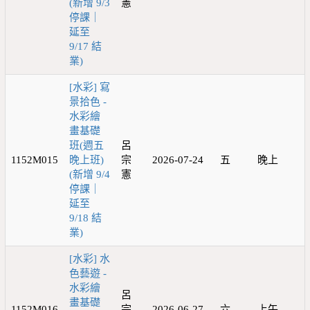
(新增 9/3
憲
停課｜
延至
9/17 結
業)
[水彩] 寫
景拾色 -
水彩繪
畫基礎
班(週五
呂
1152M015
晚上班)
宗
2026-07-24
五
晚上
(新增 9/4
憲
停課｜
延至
9/18 結
業)
[水彩] 水
色藝遊 -
水彩繪
呂
畫基礎
1152M016
宗
2026-06-27
六
上午