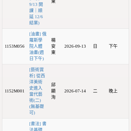
東
9/13 開
課｜順
延 12/6
結業)
[油畫] 俄
羅斯學
楊
1153M056
院人體
安
2026-09-13
日
下午
油畫(週
東
日下午)
[藝術賞
析] 從西
洋美術
邱
史進入
1152M001
顯
2026-07-14
二
晚上
當代藝
洵
術(二)
(無基礎
可)
[書法] 書
法基礎