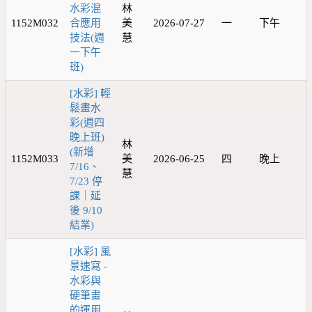
水彩混
林
1152M032
合應用
美
2026-07-27
一
下午
技法(週
慧
一下午
班)
[水彩] 輕
鬆畫水
彩(週四
晚上班)
林
(新增
1152M033
美
2026-06-25
四
晚上
7/16、
慧
7/23 停
課｜延
後 9/10
結業)
[水彩] 風
景速寫 -
水彩與
硬筆畫
的運用