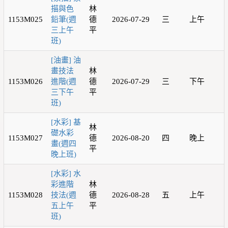
描與色
林
1153M025
鉛筆(週
德
2026-07-29
三
上午
三上午
平
班)
[油畫] 油
畫技法
林
1153M026
進階(週
德
2026-07-29
三
下午
三下午
平
班)
[水彩] 基
林
礎水彩
1153M027
德
2026-08-20
四
晚上
畫(週四
平
晚上班)
[水彩] 水
彩進階
林
1153M028
技法(週
德
2026-08-28
五
上午
五上午
平
班)