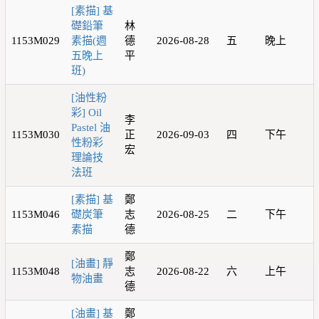
[素描] 基
礎鉛筆
林
1153M029
素描(週
德
2026-08-28
五
晚上
五晚上
平
班)
[油性粉
彩] Oil
李
Pastel 油
1153M030
正
2026-09-03
四
下午
性粉彩
宏
理論技
法班
[素描] 基
鄭
1153M046
礎炭筆
志
2026-08-25
二
下午
素描
德
鄭
[油畫] 靜
1153M048
志
2026-08-22
六
上午
物油畫
德
[油畫] 基
鄭