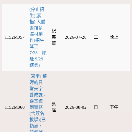
(停止招
生)[素
描] 人體
素描多
紀
媒材創
1152M057
美
2026-07-28
二
晚上
作(招生
華
延至
7/28｜順
延 9/29
結業)
[寫字] 葉
曄的日
常美字
養成課 -
從基礎
葉
1152M060
到實務
2026-08-02
日
下午
曄
(含簽名
教學)(已
額滿，