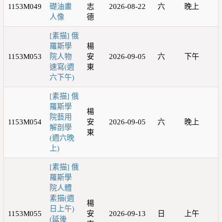
1153M049
礎油畫
志
2026-08-22
六
晚上
人像
德
[素描] 俄
羅斯學
楊
1153M053
院人物
安
2026-09-05
六
下午
速寫(週
東
六下午)
[素描] 俄
羅斯學
楊
院藝用
1153M054
安
2026-09-05
六
晚上
解剖學
東
(週六晚
上)
[素描] 俄
羅斯學
院人體
素描(週
楊
日上午)
1153M055
安
2026-09-13
日
上午
(延後