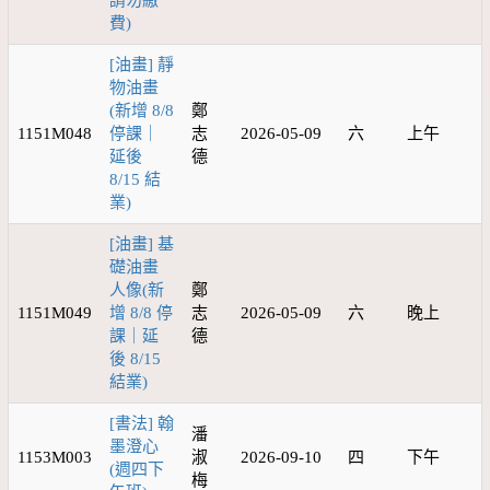
請勿繳
費)
[油畫] 靜
物油畫
(新增 8/8
鄭
1151M048
停課｜
志
2026-05-09
六
上午
延後
德
8/15 結
業)
[油畫] 基
礎油畫
人像(新
鄭
1151M049
增 8/8 停
志
2026-05-09
六
晚上
課｜延
德
後 8/15
結業)
[書法] 翰
潘
墨澄心
1153M003
淑
2026-09-10
四
下午
(週四下
梅