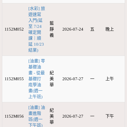
[水彩] 旅
遊速寫
入門(延
藍
至 7/24
1152M052
靜
2026-07-24
五
晚上
確定開
義
課｜順
延 10/23
結業)
[油畫] 零
基礎油
畫 - 從最
紀
1152M055
基礎打
美
2026-07-27
一
上午
底學油
華
畫(週一
上午班)
[油畫] 油
紀
畫進階
1152M056
美
2026-07-27
一
下午
班(週一
華
下午班)