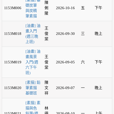
[素描] 基
陳
礎炭筆
1153M006
俐
2026-10-16
五
下午
與炭精
陵
筆素描
[油畫] 油
王
畫入門
1153M018
俊
2026-09-30
三
晚上
(週三晚
棠
上班)
[油畫] 油
畫風景
王
1153M019
入門(週
俊
2026-09-05
六
下午
六下午
棠
班)
[素描] 鉛
陳
1153M020
筆素描
文
2026-09-07
一
晚上
基礎班
祥
[素描] 素
描與色
林
1153M021
鉛筆(週
德
2026-08-10
一
上午