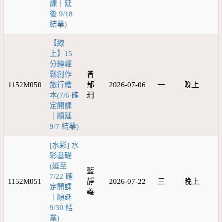
課｜延
後 9/18
結業)
【線
上】15
分鐘輕
鬆創作
曾
1152M050
旅行繪
郁
2026-07-06
一
晚上
本(7/6 確
珊
定開課
｜順延
9/7 結業)
[水彩] 水
彩基礎
(延至
藍
7/22 確
1152M051
靜
2026-07-22
三
晚上
定開課
義
｜順延
9/30 結
業)