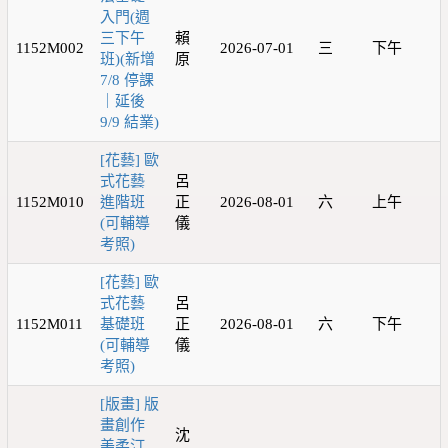
入門(週
三下午
賴
1152M002
2026-07-01
三
下午
班)(新增
原
7/8 停課
｜延後
9/9 結業)
[花藝] 歐
式花藝
呂
1152M010
進階班
正
2026-08-01
六
上午
(可輔導
儀
考照)
[花藝] 歐
式花藝
呂
1152M011
基礎班
正
2026-08-01
六
下午
(可輔導
儀
考照)
[版畫] 版
畫創作
沈
美柔汀