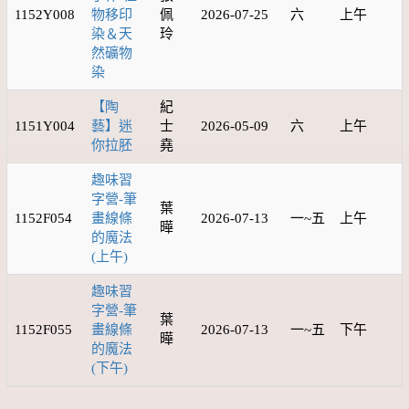
1152Y008
物移印
佩
2026-07-25
六
上午
染＆天
玲
然礦物
染
【陶
紀
1151Y004
藝】迷
士
2026-05-09
六
上午
你拉胚
堯
趣味習
字營-筆
葉
1152F054
畫線條
2026-07-13
一~五
上午
曄
的魔法
(上午)
趣味習
字營-筆
葉
1152F055
畫線條
2026-07-13
一~五
下午
曄
的魔法
(下午)