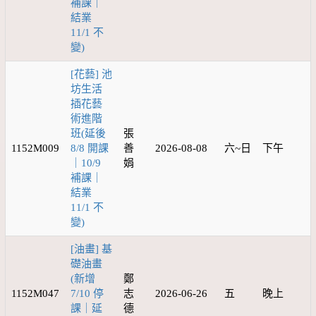
補課｜
結業
11/1 不
變)
[花藝] 池
坊生活
插花藝
術進階
班(延後
張
1152M009
8/8 開課
善
2026-08-08
六~日
下午
｜10/9
娟
補課｜
結業
11/1 不
變)
[油畫] 基
礎油畫
(新增
鄭
1152M047
7/10 停
志
2026-06-26
五
晚上
課｜延
德