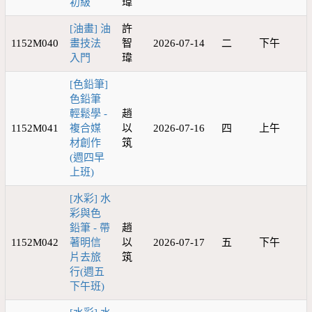
初級
瑋
[油畫] 油
許
1152M040
畫技法
智
2026-07-14
二
下午
入門
瑋
[色鉛筆]
色鉛筆
輕鬆學 -
趙
1152M041
複合媒
以
2026-07-16
四
上午
材創作
筑
(週四早
上班)
[水彩] 水
彩與色
鉛筆 - 帶
趙
1152M042
著明信
以
2026-07-17
五
下午
片去旅
筑
行(週五
下午班)