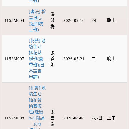
午班)
[書法] 翰
潘
墨澄心
1153M004
淑
2026-09-10
四
晚上
(週四晚
梅
上班)
[花藝] 池
坊生活
插花基
張
1152M007
礎班(夏
善
2026-07-21
二
晚上
季班)(日
娟
本證書
申請)
[花藝] 池
坊生活
插花藝
術基礎
班(延後
張
1152M008
8/8 開課
善
2026-08-08
六~日
上午
｜10/9
娟