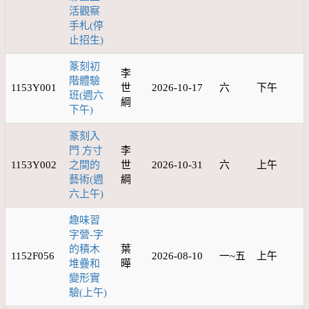
活觀察
手札(停
止招生)
篆刻初
李
階體驗
1153Y001
世
2026-10-17
六
下午
班(週六
綱
下午)
篆刻入
門 方寸
李
1153Y002
之間的
世
2026-10-31
六
上午
藝術(週
綱
六上午)
趣味習
字營-字
的積木
葉
1152F056
2026-08-10
一~五
上午
堆疊和
曄
變形實
驗(上午)