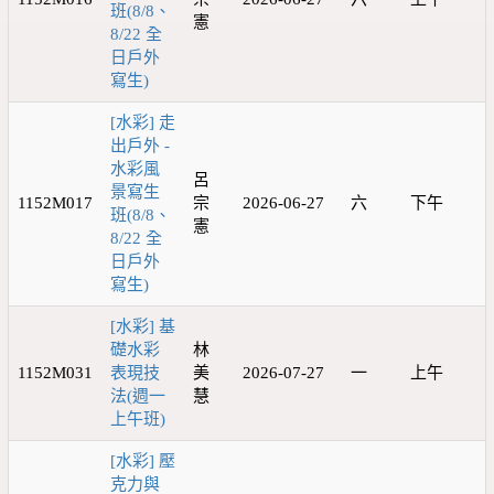
班(8/8、
憲
8/22 全
日戶外
寫生)
[水彩] 走
出戶外 -
水彩風
呂
景寫生
1152M017
宗
2026-06-27
六
下午
班(8/8、
憲
8/22 全
日戶外
寫生)
[水彩] 基
礎水彩
林
1152M031
表現技
美
2026-07-27
一
上午
法(週一
慧
上午班)
[水彩] 壓
克力與