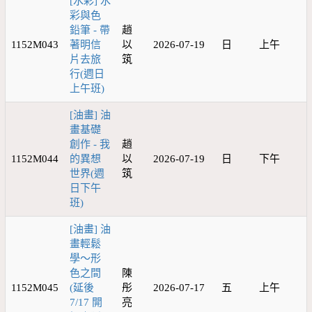
[水彩] 水
彩與色
鉛筆 - 帶
趙
1152M043
著明信
以
2026-07-19
日
上午
片去旅
筑
行(週日
上午班)
[油畫] 油
畫基礎
創作 - 我
趙
1152M044
的異想
以
2026-07-19
日
下午
世界(週
筑
日下午
班)
[油畫] 油
畫輕鬆
學～形
色之間
陳
1152M045
(延後
彤
2026-07-17
五
上午
7/17 開
亮