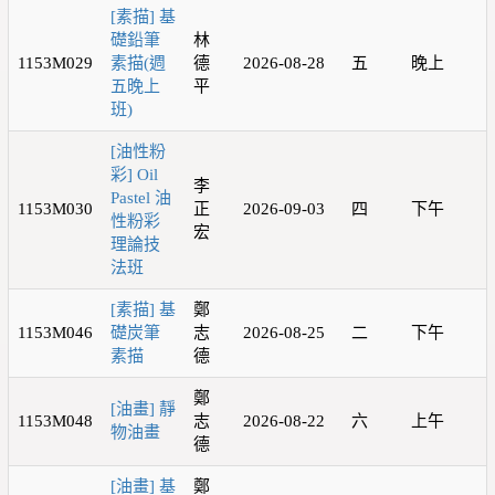
[素描] 基
礎鉛筆
林
1153M029
素描(週
德
2026-08-28
五
晚上
五晚上
平
班)
[油性粉
彩] Oil
李
Pastel 油
1153M030
正
2026-09-03
四
下午
性粉彩
宏
理論技
法班
[素描] 基
鄭
1153M046
礎炭筆
志
2026-08-25
二
下午
素描
德
鄭
[油畫] 靜
1153M048
志
2026-08-22
六
上午
物油畫
德
[油畫] 基
鄭