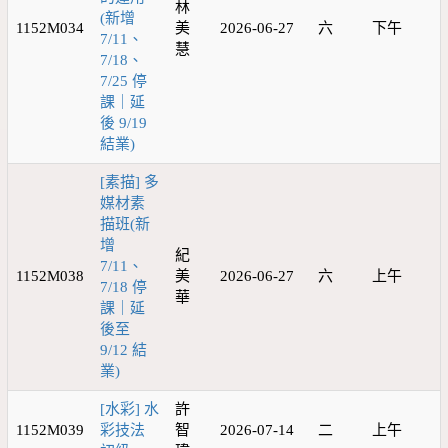
林
(新增
1152M034
美
2026-06-27
六
下午
7/11、
慧
7/18、
7/25 停
課｜延
後 9/19
結業)
[素描] 多
媒材素
描班(新
增
紀
7/11、
1152M038
美
2026-06-27
六
上午
7/18 停
華
課｜延
後至
9/12 結
業)
[水彩] 水
許
1152M039
彩技法
智
2026-07-14
二
上午