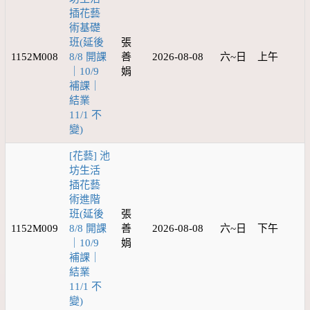
插花藝
術基礎
班(延後
張
1152M008
8/8 開課
善
2026-08-08
六~日
上午
｜10/9
娟
補課｜
結業
11/1 不
變)
[花藝] 池
坊生活
插花藝
術進階
班(延後
張
1152M009
8/8 開課
善
2026-08-08
六~日
下午
｜10/9
娟
補課｜
結業
11/1 不
變)