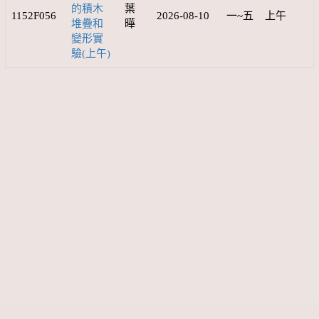
的積木
葉
1152F056
2026-08-10
一~五
上午
堆疊和
曄
變形實
驗(上午)