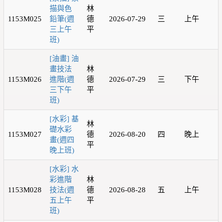
描與色
林
1153M025
鉛筆(週
德
2026-07-29
三
上午
三上午
平
班)
[油畫] 油
畫技法
林
1153M026
進階(週
德
2026-07-29
三
下午
三下午
平
班)
[水彩] 基
林
礎水彩
1153M027
德
2026-08-20
四
晚上
畫(週四
平
晚上班)
[水彩] 水
彩進階
林
1153M028
技法(週
德
2026-08-28
五
上午
五上午
平
班)