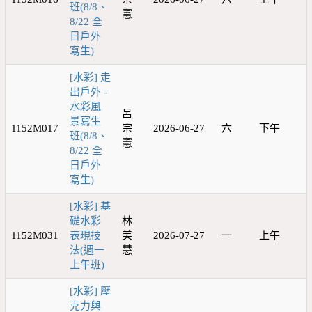
班(8/8、
憲
8/22 全
日戶外
寫生)
[水彩] 走
出戶外 -
水彩風
呂
景寫生
1152M017
宗
2026-06-27
六
下午
班(8/8、
憲
8/22 全
日戶外
寫生)
[水彩] 基
礎水彩
林
1152M031
表現技
美
2026-07-27
一
上午
法(週一
慧
上午班)
[水彩] 壓
克力與