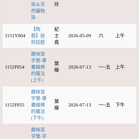
染＆天
玲
然礦物
染
【陶
紀
1151Y004
藝】迷
士
2026-05-09
六
上午
你拉胚
堯
趣味習
字營-筆
葉
1152F054
畫線條
2026-07-13
一~五
上午
曄
的魔法
(上午)
趣味習
字營-筆
葉
1152F055
畫線條
2026-07-13
一~五
下午
曄
的魔法
(下午)
趣味習
字營-字