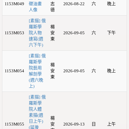
1153M049
礎油畫
志
2026-08-22
六
晚上
人像
德
[素描] 俄
羅斯學
楊
1153M053
院人物
安
2026-09-05
六
下午
速寫(週
東
六下午)
[素描] 俄
羅斯學
楊
院藝用
1153M054
安
2026-09-05
六
晚上
解剖學
東
(週六晚
上)
[素描] 俄
羅斯學
院人體
素描(週
楊
日上午)
1153M055
安
2026-09-13
日
上午
(延後