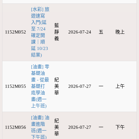
[水彩] 旅
遊速寫
入門(延
藍
至 7/24
1152M052
靜
2026-07-24
五
晚上
確定開
義
課｜順
延 10/23
結業)
[油畫] 零
基礎油
畫 - 從最
紀
1152M055
基礎打
美
2026-07-27
一
上午
底學油
華
畫(週一
上午班)
[油畫] 油
紀
畫進階
1152M056
美
2026-07-27
一
下午
班(週一
華
下午班)