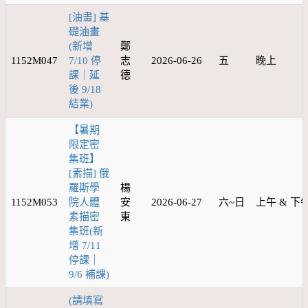
[油畫] 基
礎油畫
(新增
鄭
1152M047
7/10 停
志
2026-06-26
五
晚上
課｜延
德
後 9/18
結業)
【暑期
限定密
集班】
[素描] 俄
羅斯學
楊
1152M053
院人體
安
2026-06-27
六~日
上午 & 下
素描密
東
集班(新
增 7/11
停課｜
9/6 補課)
(請填寫