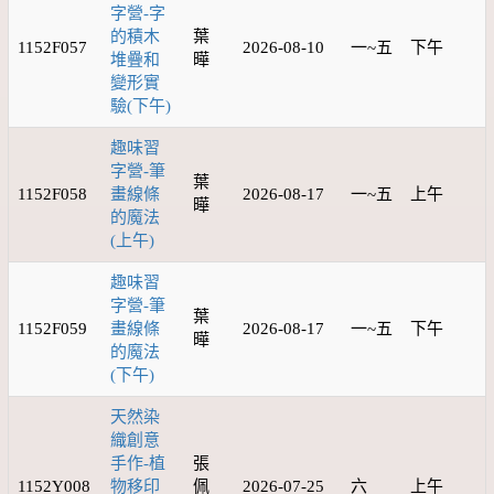
字營-字
的積木
葉
1152F057
2026-08-10
一~五
下午
堆疊和
曄
變形實
驗(下午)
趣味習
字營-筆
葉
1152F058
畫線條
2026-08-17
一~五
上午
曄
的魔法
(上午)
趣味習
字營-筆
葉
1152F059
畫線條
2026-08-17
一~五
下午
曄
的魔法
(下午)
天然染
織創意
手作-植
張
1152Y008
物移印
佩
2026-07-25
六
上午