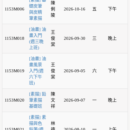
[素描] 基
陳
礎炭筆
1153M006
俐
2026-10-16
五
下午
與炭精
陵
筆素描
[油畫] 油
王
畫入門
1153M018
俊
2026-09-30
三
晚上
(週三晚
棠
上班)
[油畫] 油
畫風景
王
1153M019
入門(週
俊
2026-09-05
六
下午
六下午
棠
班)
[素描] 鉛
陳
1153M020
筆素描
文
2026-09-07
一
晚上
基礎班
祥
[素描] 素
描與色
林
1153M021
鉛筆(週
德
2026-08-10
一
上午