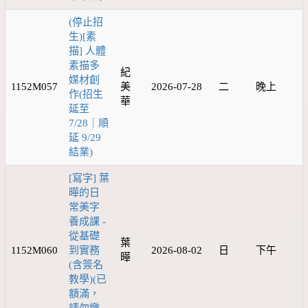
(停止招
生)[素
描] 人體
素描多
紀
媒材創
1152M057
美
2026-07-28
二
晚上
作(招生
華
延至
7/28｜順
延 9/29
結業)
[寫字] 葉
曄的日
常美字
養成課 -
從基礎
葉
1152M060
到實務
2026-08-02
日
下午
曄
(含簽名
教學)(已
額滿，