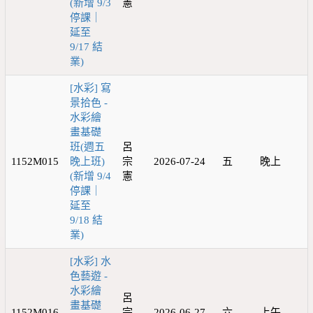
(新增 9/3
憲
停課｜
延至
9/17 結
業)
[水彩] 寫
景拾色 -
水彩繪
畫基礎
班(週五
呂
1152M015
晚上班)
宗
2026-07-24
五
晚上
(新增 9/4
憲
停課｜
延至
9/18 結
業)
[水彩] 水
色藝遊 -
水彩繪
呂
畫基礎
1152M016
宗
2026-06-27
六
上午