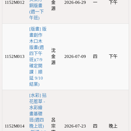
1152M012
金
2026-06-29
一
下午
銅版畫
源
(週一下
午班)
[版畫] 版
畫創作
木口木
版畫(週
沈
四下午
1152M013
金
2026-07-09
四
下午
班)(7/9
源
確定開
課｜順
延 9/10
結業)
[水彩] 拈
花惹草 -
水彩繪
畫基礎
班(週四
呂
1152M014
晚上班)
宗
2026-07-23
四
晚上