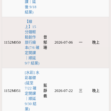
課｜延
後 9/18
結業)
【線
上】15
分鐘輕
鬆創作
曾
1152M050
旅行繪
郁
2026-07-06
一
晚上
本(7/6 確
珊
定開課
｜順延
9/7 結業)
[水彩] 水
彩基礎
(延至
藍
7/22 確
1152M051
靜
2026-07-22
三
晚上
定開課
義
｜順延
9/30 結
業)