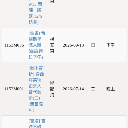
東
9/13 開
課｜順
延 12/6
結業)
[油畫] 俄
羅斯學
楊
1153M056
院人體
安
2026-09-13
日
下午
油畫(週
東
日下午)
[藝術賞
析] 從西
洋美術
邱
史進入
1152M001
顯
2026-07-14
二
晚上
當代藝
洵
術(二)
(無基礎
可)
[書法] 書
法基礎