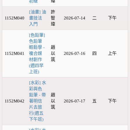
初級
瑋
[油畫] 油
許
1152M040
畫技法
智
2026-07-14
二
下午
入門
瑋
[色鉛筆]
色鉛筆
輕鬆學 -
趙
1152M041
複合媒
以
2026-07-16
四
上午
材創作
筑
(週四早
上班)
[水彩] 水
彩與色
鉛筆 - 帶
趙
1152M042
著明信
以
2026-07-17
五
下午
片去旅
筑
行(週五
下午班)