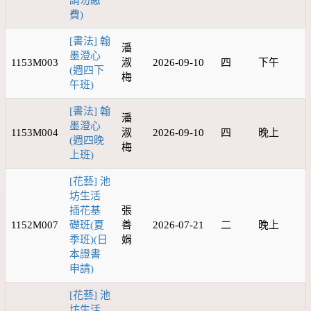
請勿繳
費)
[書法] 翰
潘
墨澄心
1153M003
淑
2026-09-10
四
下午
(週四下
梅
午班)
[書法] 翰
潘
墨澄心
1153M004
淑
2026-09-10
四
晚上
(週四晚
梅
上班)
[花藝] 池
坊生活
插花基
張
1152M007
礎班(夏
善
2026-07-21
二
晚上
季班)(日
娟
本證書
申請)
[花藝] 池
坊生活