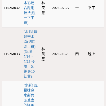
水彩混
林
1152M032
合應用
美
2026-07-27
一
下午
技法(週
慧
一下午
班)
[水彩] 輕
鬆畫水
彩(週四
晚上班)
林
(新增
1152M033
美
2026-06-25
四
晚上
7/16、
慧
7/23 停
課｜延
後 9/10
結業)
[水彩] 風
景速寫 -
水彩與
硬筆畫
的運用