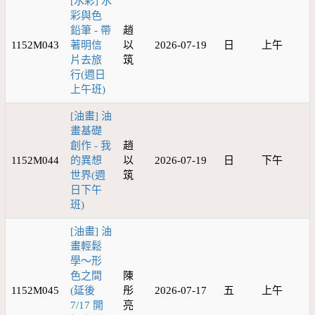
[水彩] 水
彩與色
鉛筆 - 帶
趙
1152M043
著明信
以
2026-07-19
日
上午
片去旅
筑
行(週日
上午班)
[油畫] 油
畫基礎
創作 - 我
趙
1152M044
的異想
以
2026-07-19
日
下午
世界(週
筑
日下午
班)
[油畫] 油
畫輕鬆
學～形
色之間
陳
1152M045
(延後
彤
2026-07-17
五
上午
7/17 開
亮