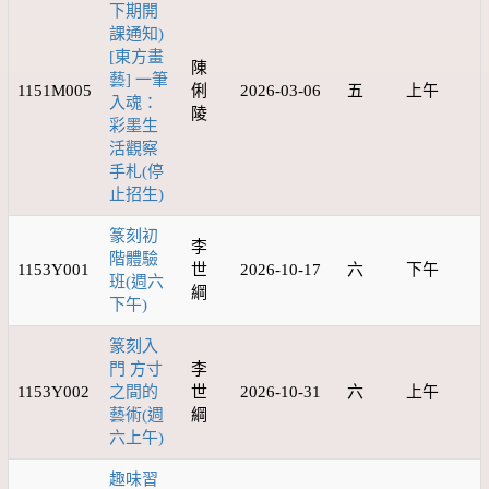
下期開
課通知)
[東方畫
陳
藝] 一筆
1151M005
俐
2026-03-06
五
上午
入魂：
陵
彩墨生
活觀察
手札(停
止招生)
篆刻初
李
階體驗
1153Y001
世
2026-10-17
六
下午
班(週六
綱
下午)
篆刻入
門 方寸
李
1153Y002
之間的
世
2026-10-31
六
上午
藝術(週
綱
六上午)
趣味習