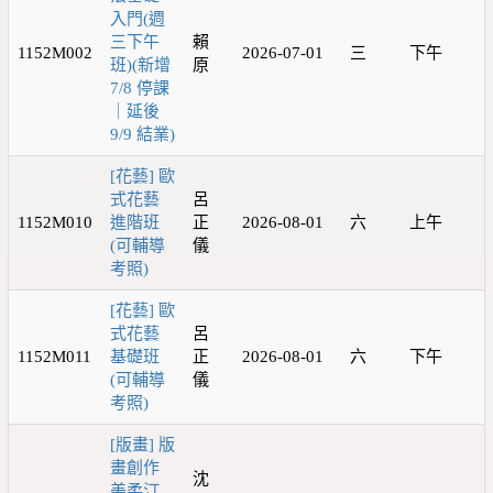
入門(週
三下午
賴
1152M002
2026-07-01
三
下午
班)(新增
原
7/8 停課
｜延後
9/9 結業)
[花藝] 歐
式花藝
呂
1152M010
進階班
正
2026-08-01
六
上午
(可輔導
儀
考照)
[花藝] 歐
式花藝
呂
1152M011
基礎班
正
2026-08-01
六
下午
(可輔導
儀
考照)
[版畫] 版
畫創作
沈
美柔汀