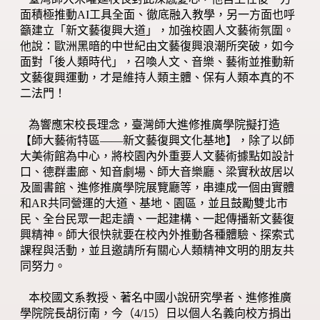
面積極推動AI工具全面、徹底融入教學，另一方面也呼
籲建立「新文藝復興大道」，加強校園人文藝術氛圍。
他說：歐洲黑暗的中世紀由文藝復興浪潮所突破，如今
面對「後人類時代」，召喚人文、音樂、藝術並推動新
文藝復興運動，才是維持人類主體、保有人類本真的不
二法門！
為響應宋校長理念，臺灣師大進修推廣學院擬打造
【師大藝術特區——新文藝復興文化基地】，除了以師
大美術館為中心，將校園內外重要人文藝術據點如設計
口、德群畫廊、知音劇場、師大音樂廳、梁實秋故居以
及圖書館、進修推廣學院展覽廳等，串連成一個由實體
和AR共同營運的大道、基地、園區，並且鼓勵雙北市
民、全台民眾一起走讀、一起建構、一起傳播新文藝復
興精神。師大很快就要在校內外推動各種體驗、探索式
課程與活動，並且邀請所有關心人類精神文明的朋友共
同努力。
本校國文系教授、著名中國小說研究學者、進修推廣
學院院長胡衍南，今（4/15）日以個人名義向校方捐出