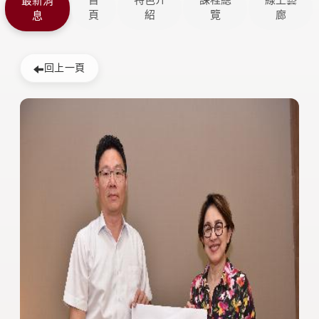
首
特色介
課程總
線上藝
最新消
頁
紹
覽
廊
息
回上一頁