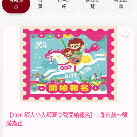
首
特色介
課程總
線上藝
最新消
頁
紹
覽
廊
息
❤
【2026 師大小大師夏令營開始報名】 | 即日起～額
滿為止