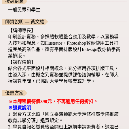
授課對象
一般民眾和學生
師資說明 — 黃文權
【講師專長】
印刷設計實務、多媒體軟體整合應用及教學，以實務導
入技巧和觀念，如Illustrator、Photoshop教你使用工具打
造完美商業作品，還有平面排版設計Indesign教你搶手商
業排版。
【課程價值】
結合各式平面設計相關概念，充分運用各項排版工具，
由淺入深，由概念到實務並提供課後諮詢輔導、在師大
授課數年間，已協助大量學員轉業或升學。
優惠方案
※
本課程優待價390元，不再適用任何折扣。
※退費說明
1. 退費方式比照「國立臺灣師範大學進修推廣學院推廣
教育非學分班」退費規定。
2. 學員自報名繳費後至開班上課前申請退費者，退還已