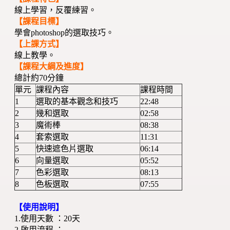
線上學習，反覆練習。
【課程目標】
學會photoshop的選取技巧。
【上課方式】
線上教學。
【課程大綱及進度】
總計約70分鐘
單元
課程內容
課程時間
1
選取的基本觀念和技巧
22:48
2
幾和選取
02:58
3
魔術棒
08:38
4
套索選取
11:31
5
快速遮色片選取
06:14
6
向量選取
05:52
7
色彩選取
08:13
8
色板選取
07:55
【使用說明】
1.使用天數 ：20天
2.啟用流程 ：