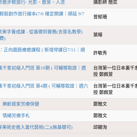
市散步輕旅行- 光影、散景、人流
攝影師 簡奕
輕鬆創作旅行繪本(7/6 確定開課｜順延 9/7
曾郁珊
常美字養成課 - 從基礎到實務(含簽名教學)
葉曄
費)
：正向園藝療癒課程 ( 新增停課日7/11｜順
許敏秀
千家初級入門班 第10期 ( 可輔導取證｜週
台灣第一位日本裏千
授 鄭姵萱
千家初級入門班 第4期 ( 可輔導取證｜週六
台灣第一位日本裏千
授 鄭姵萱
】樂齡居家芳療保健
鄭雅文
】情緒芳療手札
鄭雅文
西洋美術史進入當代藝術(二)(無基礎可)
邱顯洵