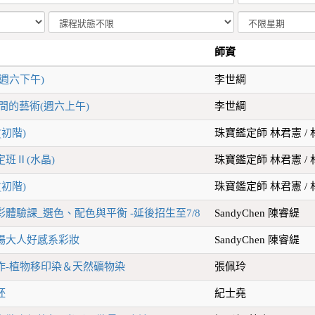
師資
週六下午)
李世綱
間的藝術(週六上午)
李世綱
初階)
珠寶鑑定師 林君憲 /
班Ⅱ(⽔晶)
珠寶鑑定師 林君憲 /
初階)
珠寶鑑定師 林君憲 /
體驗課_選色、配色與平衡 -延後招生至7/8
SandyChen 陳睿緹
場大人好感系彩妝
SandyChen 陳睿緹
作-植物移印染＆天然礦物染
張佩玲
胚
紀士堯