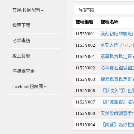
交通/校園配置
課程編號
課程名稱
檔案下載
1153Y001
篆刻初階體驗班(
老師專訪
1153Y002
篆刻入門 方寸之
線上藝廊
1152Y001
翡翠鑑賞鑑定班 (
1152Y002
彩色寶石鑑賞鑑定
停補課查詢
1152Y003
翡翠鑑賞鑑定班 (
facebook粉絲團
1152Y006
【彩妝入門】色彩
1152Y007
【好感妝容】職
1152Y008
天然染織創意手
1151Y004
【陶藝】迷你拉