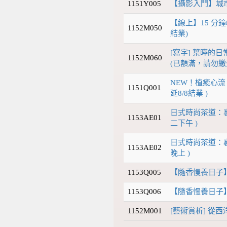
1151Y005
【攝影入門】城
【線上】15 分鐘
1152M050
結業)
[寫字] 葉曄的日
1152M060
(已額滿，請勿繳
NEW！植癒心流
1151Q001
延8/8結業 )
日式時尚茶道：裏
1153AE01
二下午 )
日式時尚茶道：裏
1153AE02
晚上 )
1153Q005
【隨香慢養日子
1153Q006
【隨香慢養日子
1152M001
[藝術賞析] 從