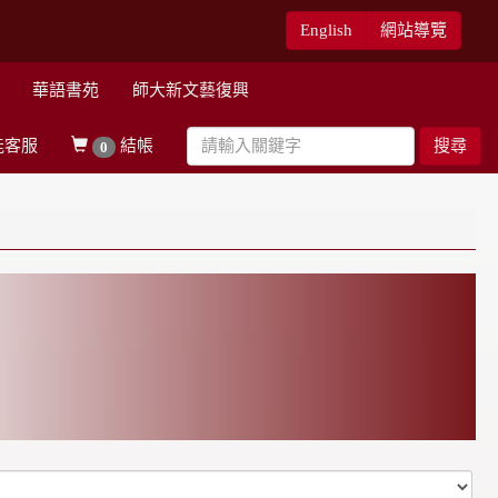
English
網站導覽
華語書苑
師大新文藝復興
能客服
結帳
搜尋
0