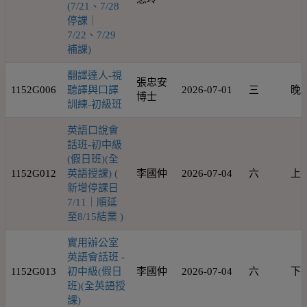
(7/21、7/28
停課｜
7/22、7/29
補課)
翻譯達人-視
張忠安
1152G006
聽譯與口譯
2026-07-01
三
晚
博士
訓練-初級班
英語口說會
話班-初中級
(假日班)(全
1152G012
英語授課) (
李國仲
2026-07-04
六
上
新增停課日
7/11｜順延
至8/15結業 )
實用辦公室
英語會話班 -
1152G013
初中級(假日
李國仲
2026-07-04
六
下
班)(全英語授
課)