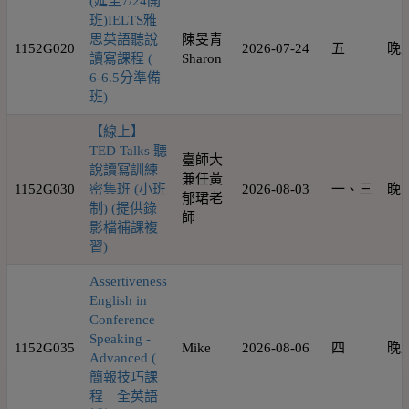
(延至7/24開
班)IELTS雅
思英語聽說
陳旻青
1152G020
2026-07-24
五
晚
讀寫課程 (
Sharon
6-6.5分準備
班)
【線上】
TED Talks 聽
臺師大
說讀寫訓練
兼任黃
1152G030
密集班 (小班
2026-08-03
一、三
晚
郁珺老
制) (提供錄
師
影檔補課複
習)
Assertiveness
English in
Conference
Speaking -
1152G035
Mike
2026-08-06
四
晚
Advanced (
簡報技巧課
程｜全英語