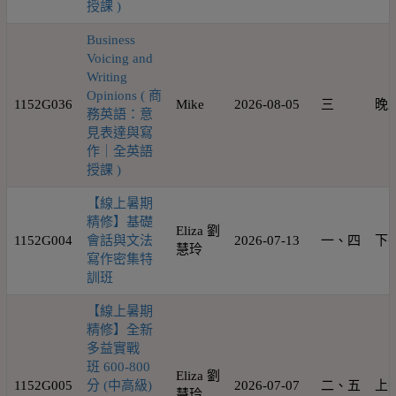
授課 )
Business
Voicing and
Writing
Opinions ( 商
1152G036
Mike
2026-08-05
三
晚
務英語：意
見表達與寫
作｜全英語
授課 )
【線上暑期
精修】基礎
Eliza 劉
1152G004
會話與文法
2026-07-13
一、四
下
慧玲
寫作密集特
訓班
【線上暑期
精修】全新
多益實戰
班 600-800
Eliza 劉
1152G005
分 (中高級)
2026-07-07
二、五
上
慧玲