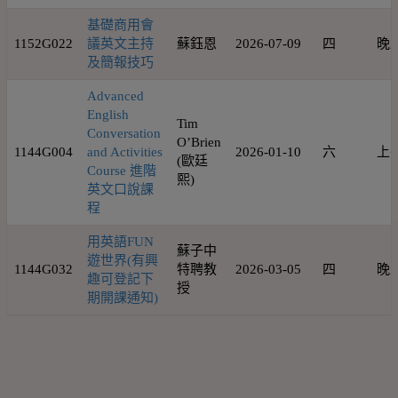
基礎商用會
1152G022
議英文主持
蘇鈺恩
2026-07-09
四
晚
及簡報技巧
Advanced
English
Tim
Conversation
O’Brien
1144G004
and Activities
2026-01-10
六
上
(歐廷
Course 進階
熙)
英文口說課
程
用英語FUN
蘇子中
遊世界(有興
1144G032
特聘教
2026-03-05
四
晚
趣可登記下
授
期開課通知)