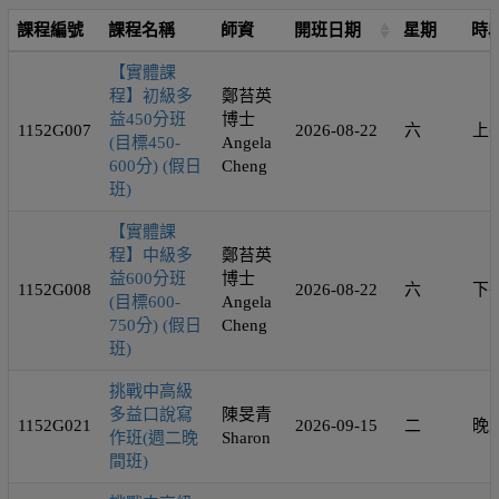
課程編號
課程名稱
師資
開班日期
星期
時
【實體課
程】初級多
鄭苔英
益450分班
博士
1152G007
2026-08-22
六
上
(目標450-
Angela
600分) (假日
Cheng
班)
【實體課
程】中級多
鄭苔英
益600分班
博士
1152G008
2026-08-22
六
下
(目標600-
Angela
750分) (假日
Cheng
班)
挑戰中高級
多益口說寫
陳旻青
1152G021
2026-09-15
二
晚
作班(週二晚
Sharon
間班)