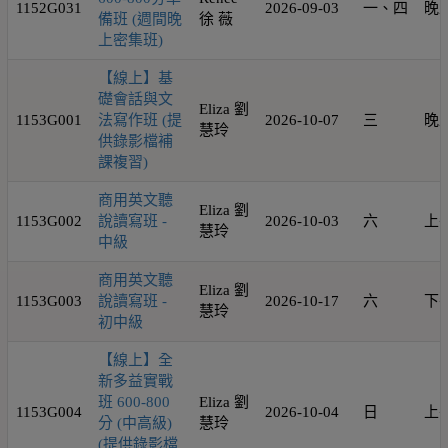
1152G031
2026-09-03
一、四
晚
備班 (週間晚
徐 薇
上密集班)
【線上】基
礎會話與文
Eliza 劉
1153G001
法寫作班 (提
2026-10-07
三
晚
慧玲
供錄影檔補
課複習)
商用英文聽
Eliza 劉
1153G002
說讀寫班 -
2026-10-03
六
上
慧玲
中級
商用英文聽
Eliza 劉
1153G003
說讀寫班 -
2026-10-17
六
下
慧玲
初中級
【線上】全
新多益實戰
班 600-800
Eliza 劉
1153G004
2026-10-04
日
上
分 (中高級)
慧玲
(提供錄影檔