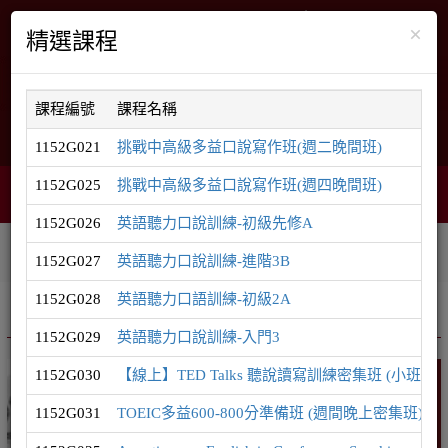
×
精選課程
課程編號
課程名稱
English
網站導覽
1152G021
挑戰中高級多益口說寫作班(週二晚間班)
1152G025
挑戰中高級多益口說寫作班(週四晚間班)
購物車
網頁選單
0
1152G026
英語聽力口說訓練-初級先修A
相關連結
課程系列
學員登入
1152G027
英語聽力口說訓練-進階3B
1152G028
英語聽力口語訓練-初級2A
推廣課程
英語系列
1152G029
英語聽力口說訓練-入門3
1152G030
【線上】TED Talks 聽說讀寫訓練密集班 (小班制
英語
1152G031
TOEIC多益600-800分準備班 (週間晚上密集班)