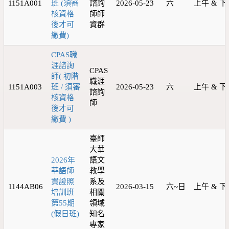
1151A001
班 (須審
諮詢
2026-05-23
六
上午 & 下
核資格
師師
後才可
資群
繳費)
CPAS職
涯諮詢
CPAS
師( 初階
職涯
1151A003
班 / 須審
2026-05-23
六
上午 & 下
諮詢
核資格
師
後才可
繳費 )
臺師
大華
2026年
語文
華語師
教學
資證照
系及
1144AB06
2026-03-15
六~日
上午 & 下
培訓班
相關
第55期
領域
(假日班)
知名
專家