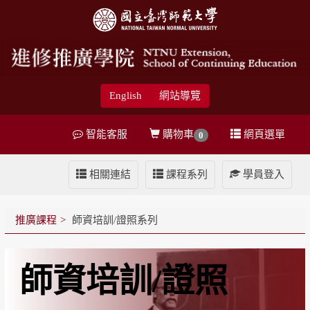
English
網站導覽
智能客服
購物車
網頁選單
0
相關連結
課程系列
學員登入
推廣課程
師資培訓/證照系列
師資培訓/證照