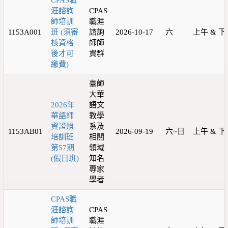
CPAS職
涯諮詢
CPAS
師培訓
職涯
1153A001
班 (須審
諮詢
2026-10-17
六
上午 & 下
核資格
師師
後才可
資群
繳費)
臺師
大華
2026年
語文
華語師
教學
資證照
系及
1153AB01
2026-09-19
六~日
上午 & 下
培訓班
相關
第57期
領域
(假日班)
知名
專家
學者
CPAS職
涯諮詢
CPAS
師培訓
職涯