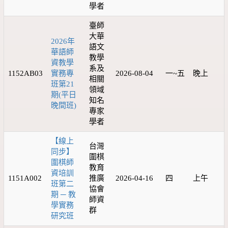
學者
臺師
大華
2026年
語文
華語師
教學
資教學
系及
1152AB03
實務專
2026-08-04
一~五
晚上
相關
班第21
領域
期(平日
知名
晚間班)
專家
學者
【線上
台灣
同步】
圍棋
圍棋師
教育
資培訓
1151A002
推廣
2026-04-16
四
上午
班第二
協會
期 ─ 教
師資
學實務
群
研究班