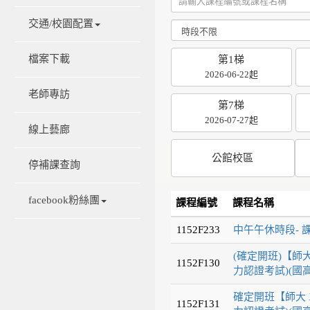
交通/校園配置
檔案下載
第1梯
2026-06-22起
老師專訪
第7梯
2026-07-27起
線上藝廊
公館校區
停補課查詢
facebook粉絲團
課程編號
課程名稱
1152F233
中午午休時段- 
(確定開班)【師大
1152F130
力認證考試)(國
確定開班【師大 X
1152F131