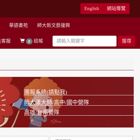
English
網站導覽
華語書苑
師大新文藝復興
能客服
結帳
搜尋
0
團報系統(請點我)
師大漾大師/高中/國中營隊
高雄/台南營隊