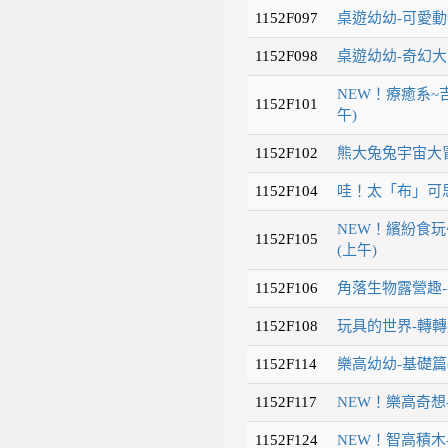
1152F097
桌遊幼幼-可愛動
1152F098
桌遊幼幼-奇幻大
NEW！療癒系~
1152F101
午)
1152F102
熊大兔兔宇宙大冒
1152F104
哇！太「布」可思
NEW！繽紛食
1152F105
(上午)
1152F106
角落生物露營趣-
1152F108
玩具的世界-轉轉
1152F114
樂高幼幼-基礎篇
1152F117
NEW！樂高奇想
1152F124
NEW！智高積木