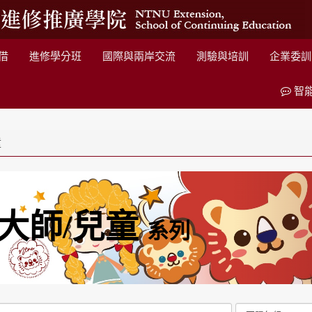
借
進修學分班
國際與兩岸交流
測驗與培訓
企業委訓
智
童
大師/兒童
系列