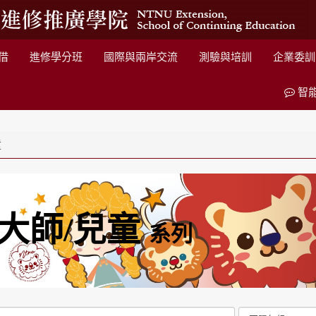
借
進修學分班
國際與兩岸交流
測驗與培訓
企業委訓
智
童
大師/兒童
系列