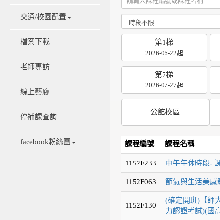
交通/校園配置
檔案下載
第1梯
2026-06-22起
老師專訪
第7梯
2026-07-27起
線上藝廊
公館校區
停補課查詢
facebook粉絲團
課程編號
課程名稱
1152F233
中午午休時段- 
1152F063
節氣與生活美感體
(確定開班)【師大
1152F130
力認證考試)(國