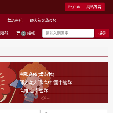
English
網站導覽
華語書苑
師大新文藝復興
能客服
結帳
搜尋
0
團報系統(請點我)
師大漾大師/高中/國中營隊
高雄/台南營隊