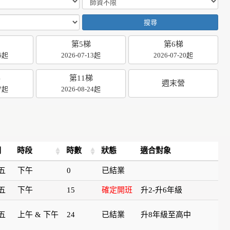
搜尋
第5梯
第6梯
06起
2026-07-13起
2026-07-20起
梯
第11梯
週末營
17起
2026-08-24起
期
時段
時數
狀態
適合對象
五
下午
0
已結業
五
下午
15
確定開班
升2-升6年級
五
上午 & 下午
24
已結業
升8年級至高中