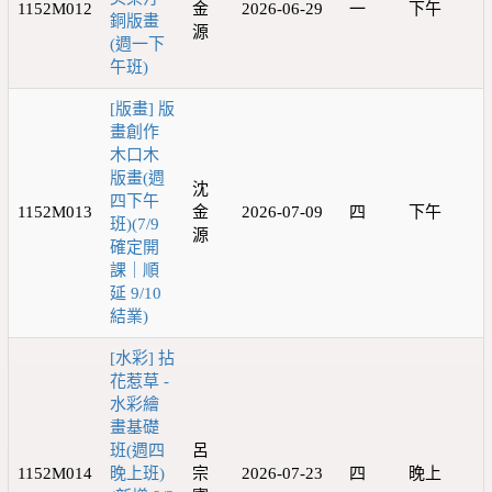
1152M012
金
2026-06-29
一
下午
銅版畫
源
(週一下
午班)
[版畫] 版
畫創作
木口木
版畫(週
沈
四下午
1152M013
金
2026-07-09
四
下午
班)(7/9
源
確定開
課｜順
延 9/10
結業)
[水彩] 拈
花惹草 -
水彩繪
畫基礎
班(週四
呂
1152M014
晚上班)
宗
2026-07-23
四
晚上