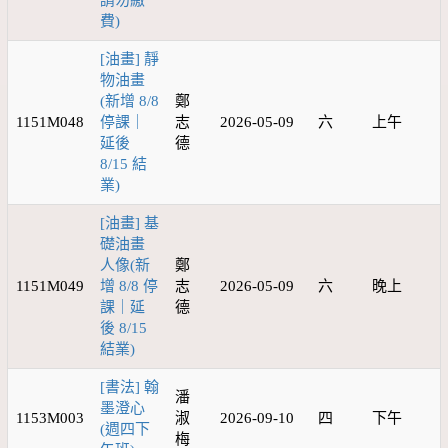
請勿繳
費)
[油畫] 靜
物油畫
(新增 8/8
鄭
1151M048
停課｜
志
2026-05-09
六
上午
延後
德
8/15 結
業)
[油畫] 基
礎油畫
人像(新
鄭
1151M049
增 8/8 停
志
2026-05-09
六
晚上
課｜延
德
後 8/15
結業)
[書法] 翰
潘
墨澄心
1153M003
淑
2026-09-10
四
下午
(週四下
梅