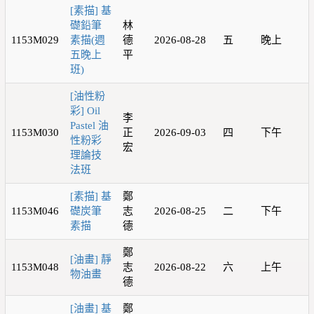
[素描] 基
礎鉛筆
林
1153M029
素描(週
德
2026-08-28
五
晚上
五晚上
平
班)
[油性粉
彩] Oil
李
Pastel 油
1153M030
正
2026-09-03
四
下午
性粉彩
宏
理論技
法班
[素描] 基
鄭
1153M046
礎炭筆
志
2026-08-25
二
下午
素描
德
鄭
[油畫] 靜
1153M048
志
2026-08-22
六
上午
物油畫
德
[油畫] 基
鄭