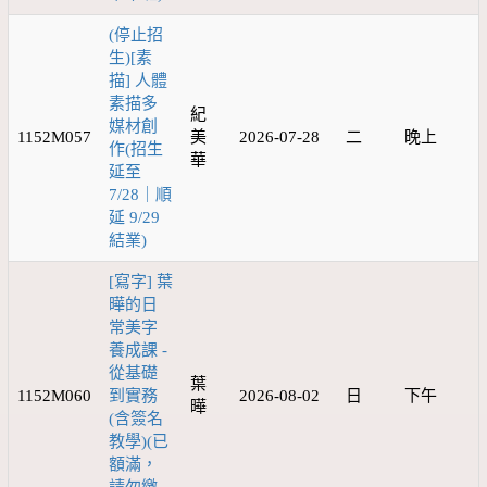
(停止招
生)[素
描] 人體
素描多
紀
媒材創
1152M057
美
2026-07-28
二
晚上
作(招生
華
延至
7/28｜順
延 9/29
結業)
[寫字] 葉
曄的日
常美字
養成課 -
從基礎
葉
1152M060
到實務
2026-08-02
日
下午
曄
(含簽名
教學)(已
額滿，