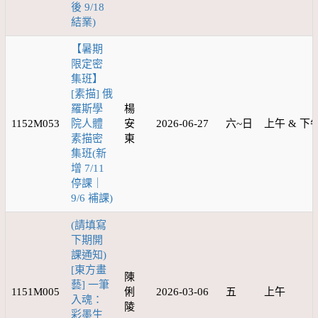
後 9/18
結業)
【暑期
限定密
集班】
[素描] 俄
羅斯學
楊
1152M053
院人體
安
2026-06-27
六~日
上午 & 下
素描密
東
集班(新
增 7/11
停課｜
9/6 補課)
(請填寫
下期開
課通知)
[東方畫
陳
藝] 一筆
1151M005
俐
2026-03-06
五
上午
入魂：
陵
彩墨生