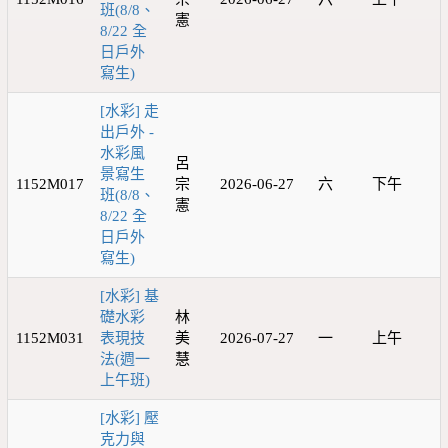
班(8/8、
憲
8/22 全
日戶外
寫生)
[水彩] 走
出戶外 -
水彩風
呂
景寫生
1152M017
宗
2026-06-27
六
下午
班(8/8、
憲
8/22 全
日戶外
寫生)
[水彩] 基
礎水彩
林
1152M031
表現技
美
2026-07-27
一
上午
法(週一
慧
上午班)
[水彩] 壓
克力與