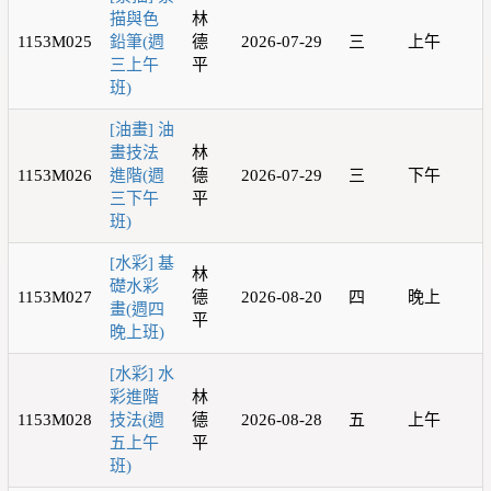
描與色
林
1153M025
鉛筆(週
德
2026-07-29
三
上午
三上午
平
班)
[油畫] 油
畫技法
林
1153M026
進階(週
德
2026-07-29
三
下午
三下午
平
班)
[水彩] 基
林
礎水彩
1153M027
德
2026-08-20
四
晚上
畫(週四
平
晚上班)
[水彩] 水
彩進階
林
1153M028
技法(週
德
2026-08-28
五
上午
五上午
平
班)