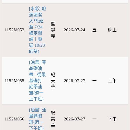
[水彩] 旅
遊速寫
入門(延
藍
至 7/24
1152M052
靜
2026-07-24
五
晚上
確定開
義
課｜順
延 10/23
結業)
[油畫] 零
基礎油
畫 - 從最
紀
1152M055
基礎打
美
2026-07-27
一
上午
底學油
華
畫(週一
上午班)
[油畫] 油
紀
畫進階
1152M056
美
2026-07-27
一
下午
班(週一
華
下午班)