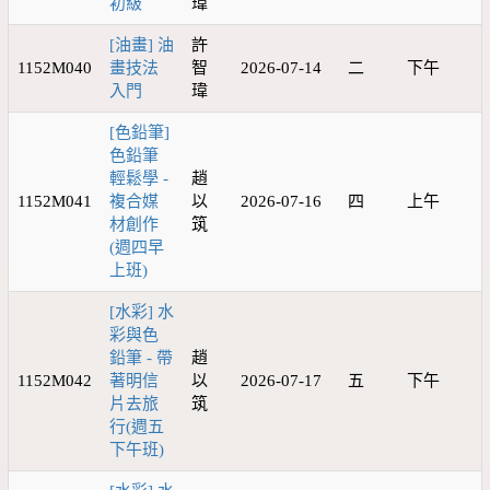
初級
瑋
[油畫] 油
許
1152M040
畫技法
智
2026-07-14
二
下午
入門
瑋
[色鉛筆]
色鉛筆
輕鬆學 -
趙
1152M041
複合媒
以
2026-07-16
四
上午
材創作
筑
(週四早
上班)
[水彩] 水
彩與色
鉛筆 - 帶
趙
1152M042
著明信
以
2026-07-17
五
下午
片去旅
筑
行(週五
下午班)