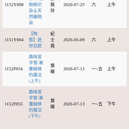
1152Y008
物移印
佩
2026-07-25
六
上午
染＆天
玲
然礦物
染
【陶
紀
1151Y004
藝】迷
士
2026-05-09
六
上午
你拉胚
堯
趣味習
字營-筆
葉
1152F054
畫線條
2026-07-13
一~五
上午
曄
的魔法
(上午)
趣味習
字營-筆
葉
1152F055
畫線條
2026-07-13
一~五
下午
曄
的魔法
(下午)