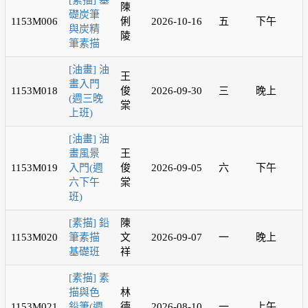
[素描] 基
陳
礎炭筆
1153M006
俐
2026-10-16
五
下午
與炭精
陵
筆素描
[油畫] 油
王
畫入門
1153M018
俊
2026-09-30
三
晚上
(週三晚
棠
上班)
[油畫] 油
畫風景
王
1153M019
入門(週
俊
2026-09-05
六
下午
六下午
棠
班)
[素描] 鉛
陳
1153M020
筆素描
文
2026-09-07
一
晚上
基礎班
祥
[素描] 素
描與色
林
1153M021
鉛筆(週
德
2026-08-10
一
上午