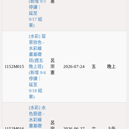
(新增 9/3
憲
停課｜
延至
9/17 結
業)
[水彩] 寫
景拾色 -
水彩繪
畫基礎
班(週五
呂
1152M015
晚上班)
宗
2026-07-24
五
晚上
(新增 9/4
憲
停課｜
延至
9/18 結
業)
[水彩] 水
色藝遊 -
水彩繪
呂
畫基礎
1152M016
宗
2026-06-27
六
上午