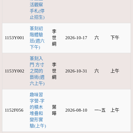
活觀察
手札(停
止招生)
篆刻初
李
階體驗
1153Y001
世
2026-10-17
六
下午
班(週六
綱
下午)
篆刻入
門 方寸
李
1153Y002
之間的
世
2026-10-31
六
上午
藝術(週
綱
六上午)
趣味習
字營-字
的積木
葉
1152F056
2026-08-10
一~五
上午
堆疊和
曄
變形實
驗(上午)