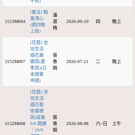
午班)
[書法] 翰
潘
墨澄心
1153M004
淑
2026-09-10
四
晚上
(週四晚
梅
上班)
[花藝] 池
坊生活
插花基
張
1152M007
礎班(夏
善
2026-07-21
二
晚上
季班)(日
娟
本證書
申請)
[花藝] 池
坊生活
插花藝
術基礎
班(延後
張
1152M008
8/8 開課
善
2026-08-08
六~日
上午
｜10/9
娟