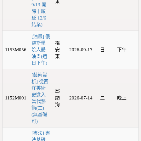
東
9/13 開
課｜順
延 12/6
結業)
[油畫] 俄
羅斯學
楊
1153M056
院人體
安
2026-09-13
日
下午
油畫(週
東
日下午)
[藝術賞
析] 從西
洋美術
邱
史進入
1152M001
顯
2026-07-14
二
晚上
當代藝
洵
術(二)
(無基礎
可)
[書法] 書
法基礎