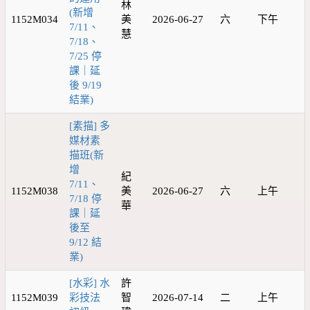
林
(新增
1152M034
美
2026-06-27
六
下午
7/11、
慧
7/18、
7/25 停
課｜延
後 9/19
結業)
[素描] 多
媒材素
描班(新
增
紀
7/11、
1152M038
美
2026-06-27
六
上午
7/18 停
華
課｜延
後至
9/12 結
業)
[水彩] 水
許
1152M039
彩技法
智
2026-07-14
二
上午