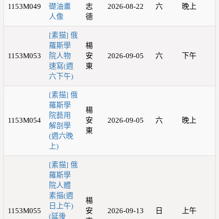
1153M049
礎油畫
志
2026-08-22
六
晚上
人像
德
[素描] 俄
羅斯學
楊
1153M053
院人物
安
2026-09-05
六
下午
速寫(週
東
六下午)
[素描] 俄
羅斯學
楊
院藝用
1153M054
安
2026-09-05
六
晚上
解剖學
東
(週六晚
上)
[素描] 俄
羅斯學
院人體
素描(週
楊
日上午)
1153M055
安
2026-09-13
日
上午
(延後