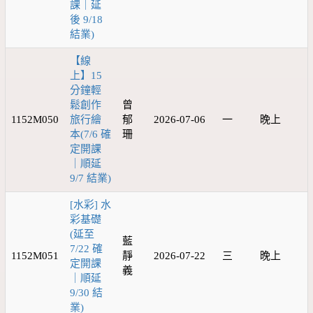
課｜延
後 9/18
結業)
【線
上】15
分鐘輕
鬆創作
曾
1152M050
旅行繪
郁
2026-07-06
一
晚上
本(7/6 確
珊
定開課
｜順延
9/7 結業)
[水彩] 水
彩基礎
(延至
藍
7/22 確
1152M051
靜
2026-07-22
三
晚上
定開課
義
｜順延
9/30 結
業)