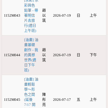
[水彩] 水
彩與色
鉛筆 - 帶
趙
1152M043
著明信
以
2026-07-19
日
上午
片去旅
筑
行(週日
上午班)
[油畫] 油
畫基礎
創作 - 我
趙
1152M044
的異想
以
2026-07-19
日
下午
世界(週
筑
日下午
班)
[油畫] 油
畫輕鬆
學～形
色之間
陳
1152M045
(延後
彤
2026-07-17
五
上午
7/17 開
亮