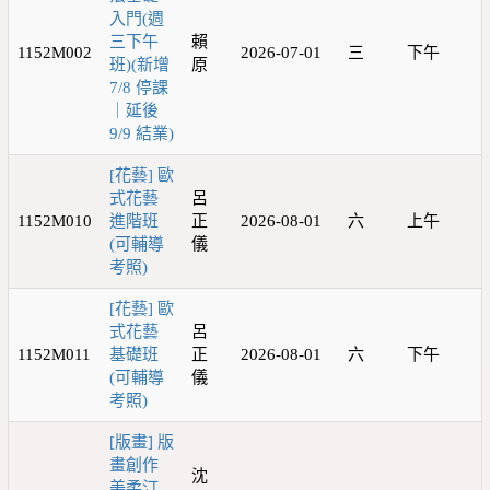
入門(週
三下午
賴
1152M002
2026-07-01
三
下午
班)(新增
原
7/8 停課
｜延後
9/9 結業)
[花藝] 歐
式花藝
呂
1152M010
進階班
正
2026-08-01
六
上午
(可輔導
儀
考照)
[花藝] 歐
式花藝
呂
1152M011
基礎班
正
2026-08-01
六
下午
(可輔導
儀
考照)
[版畫] 版
畫創作
沈
美柔汀