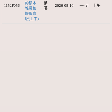
的積木
葉
1152F056
2026-08-10
一~五
上午
堆疊和
曄
變形實
驗(上午)