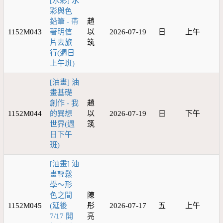
[水彩] 水
彩與色
鉛筆 - 帶
趙
1152M043
著明信
以
2026-07-19
日
上午
片去旅
筑
行(週日
上午班)
[油畫] 油
畫基礎
創作 - 我
趙
1152M044
的異想
以
2026-07-19
日
下午
世界(週
筑
日下午
班)
[油畫] 油
畫輕鬆
學～形
色之間
陳
1152M045
(延後
彤
2026-07-17
五
上午
7/17 開
亮