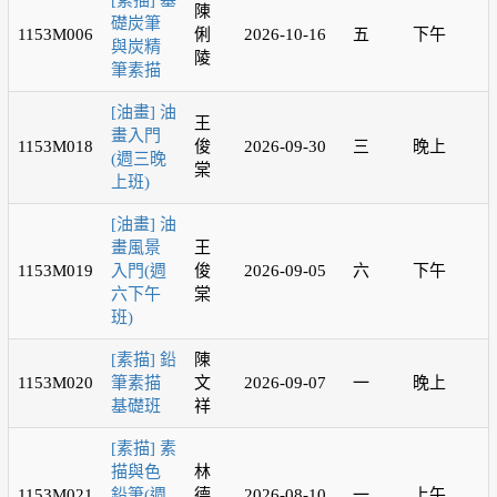
[素描] 基
陳
礎炭筆
1153M006
俐
2026-10-16
五
下午
與炭精
陵
筆素描
[油畫] 油
王
畫入門
1153M018
俊
2026-09-30
三
晚上
(週三晚
棠
上班)
[油畫] 油
畫風景
王
1153M019
入門(週
俊
2026-09-05
六
下午
六下午
棠
班)
[素描] 鉛
陳
1153M020
筆素描
文
2026-09-07
一
晚上
基礎班
祥
[素描] 素
描與色
林
1153M021
鉛筆(週
德
2026-08-10
一
上午