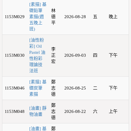
[素描] 基
礎鉛筆
林
1153M029
素描(週
德
2026-08-28
五
晚上
五晚上
平
班)
[油性粉
彩] Oil
李
Pastel 油
1153M030
正
2026-09-03
四
下午
性粉彩
宏
理論技
法班
[素描] 基
鄭
1153M046
礎炭筆
志
2026-08-25
二
下午
素描
德
鄭
[油畫] 靜
1153M048
志
2026-08-22
六
上午
物油畫
德
[油畫] 基
鄭