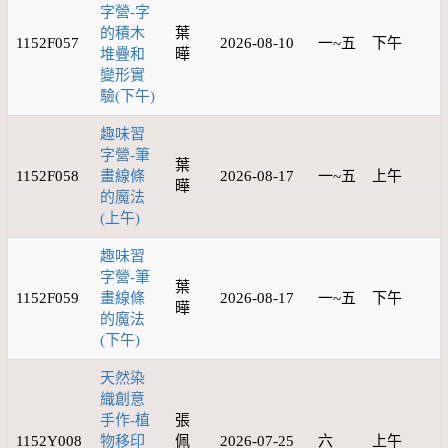
字營-字
的積木
葉
1152F057
2026-08-10
一~五
下午
堆疊和
曄
變形實
驗(下午)
趣味習
字營-筆
葉
1152F058
畫線條
2026-08-17
一~五
上午
曄
的魔法
(上午)
趣味習
字營-筆
葉
1152F059
畫線條
2026-08-17
一~五
下午
曄
的魔法
(下午)
天然染
織創意
手作-植
張
1152Y008
物移印
佩
2026-07-25
六
上午