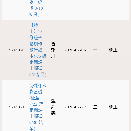
課｜延
後 9/18
結業)
【線
上】15
分鐘輕
鬆創作
曾
1152M050
旅行繪
郁
2026-07-06
一
晚上
本(7/6 確
珊
定開課
｜順延
9/7 結業)
[水彩] 水
彩基礎
(延至
藍
7/22 確
1152M051
靜
2026-07-22
三
晚上
定開課
義
｜順延
9/30 結
業)