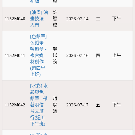
初級
瑋
[油畫] 油
許
1152M040
畫技法
智
2026-07-14
二
下午
入門
瑋
[色鉛筆]
色鉛筆
輕鬆學 -
趙
1152M041
複合媒
以
2026-07-16
四
上午
材創作
筑
(週四早
上班)
[水彩] 水
彩與色
鉛筆 - 帶
趙
1152M042
著明信
以
2026-07-17
五
下午
片去旅
筑
行(週五
下午班)