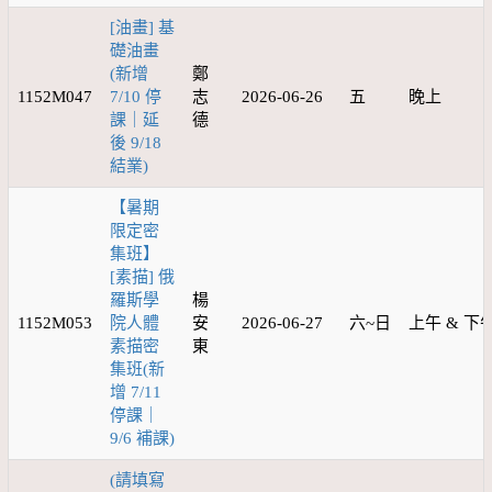
[油畫] 基
礎油畫
(新增
鄭
1152M047
7/10 停
志
2026-06-26
五
晚上
課｜延
德
後 9/18
結業)
【暑期
限定密
集班】
[素描] 俄
羅斯學
楊
1152M053
院人體
安
2026-06-27
六~日
上午 & 下
素描密
東
集班(新
增 7/11
停課｜
9/6 補課)
(請填寫