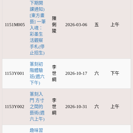
下期開
課通知)
[東方畫
陳
藝] 一筆
1151M005
俐
2026-03-06
五
上午
入魂：
陵
彩墨生
活觀察
手札(停
止招生)
篆刻初
李
階體驗
1153Y001
世
2026-10-17
六
下午
班(週六
綱
下午)
篆刻入
門 方寸
李
1153Y002
之間的
世
2026-10-31
六
上午
藝術(週
綱
六上午)
趣味習