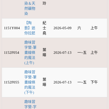
染＆天
玲
然礦物
染
【陶
紀
1151Y004
藝】迷
士
2026-05-09
六
上午
你拉胚
堯
趣味習
字營-筆
葉
1152F054
畫線條
2026-07-13
一~五
上午
曄
的魔法
(上午)
趣味習
字營-筆
葉
1152F055
畫線條
2026-07-13
一~五
下午
曄
的魔法
(下午)
趣味習
字營-字