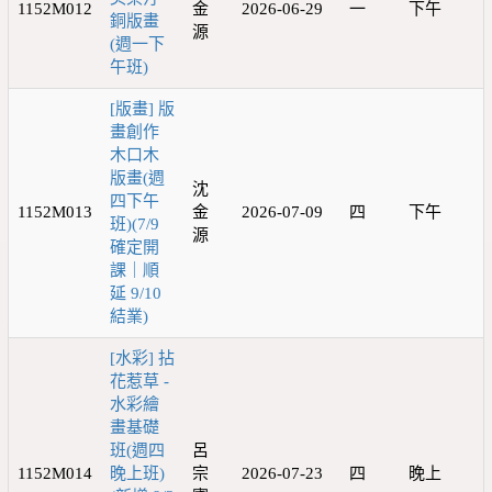
1152M012
金
2026-06-29
一
下午
銅版畫
源
(週一下
午班)
[版畫] 版
畫創作
木口木
版畫(週
沈
四下午
1152M013
金
2026-07-09
四
下午
班)(7/9
源
確定開
課｜順
延 9/10
結業)
[水彩] 拈
花惹草 -
水彩繪
畫基礎
班(週四
呂
1152M014
晚上班)
宗
2026-07-23
四
晚上