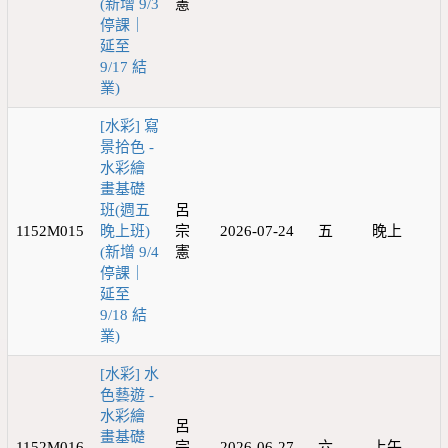
(新增 9/3
憲
停課｜
延至
9/17 結
業)
[水彩] 寫
景拾色 -
水彩繪
畫基礎
班(週五
呂
1152M015
晚上班)
宗
2026-07-24
五
晚上
(新增 9/4
憲
停課｜
延至
9/18 結
業)
[水彩] 水
色藝遊 -
水彩繪
呂
畫基礎
1152M016
宗
2026-06-27
六
上午