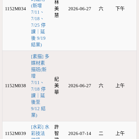
林
(新增
1152M034
美
2026-06-27
六
下午
7/11、
慧
7/18、
7/25 停
課｜延
後 9/19
結業)
[素描] 多
媒材素
描班(新
增
紀
7/11、
1152M038
美
2026-06-27
六
上午
7/18 停
華
課｜延
後至
9/12 結
業)
[水彩] 水
許
1152M039
彩技法
智
2026-07-14
二
上午