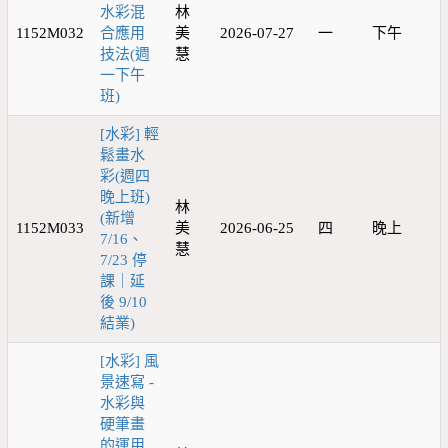
水彩混
林
1152M032
合應用
美
2026-07-27
一
下午
技法(週
慧
一下午
班)
[水彩] 輕
鬆畫水
彩(週四
晚上班)
林
(新增
1152M033
美
2026-06-25
四
晚上
7/16、
慧
7/23 停
課｜延
後 9/10
結業)
[水彩] 風
景速寫 -
水彩與
硬筆畫
的運用