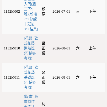
入門(週
三下午
賴
1152M002
2026-07-01
三
下午
班)(新增
原
7/8 停課
｜延後
9/9 結業)
[花藝] 歐
式花藝
呂
1152M010
進階班
正
2026-08-01
六
上午
(可輔導
儀
考照)
[花藝] 歐
式花藝
呂
1152M011
基礎班
正
2026-08-01
六
下午
(可輔導
儀
考照)
[版畫] 版
畫創作
沈
美柔汀