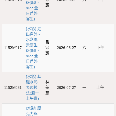
班(8/8、
憲
8/22 全
日戶外
寫生)
[水彩] 走
出戶外 -
水彩風
呂
景寫生
1152M017
宗
2026-06-27
六
下午
班(8/8、
憲
8/22 全
日戶外
寫生)
[水彩] 基
礎水彩
林
1152M031
表現技
美
2026-07-27
一
上午
法(週一
慧
上午班)
[水彩] 壓
克力與