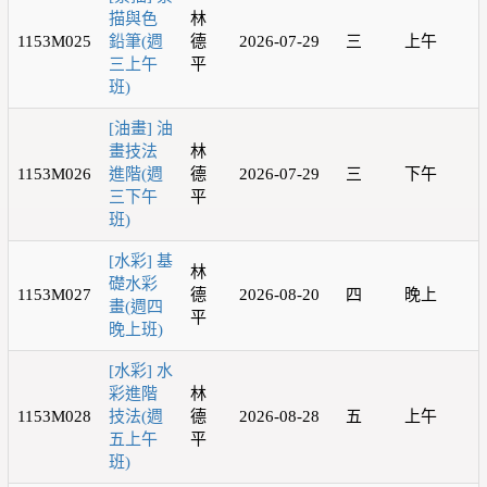
描與色
林
1153M025
鉛筆(週
德
2026-07-29
三
上午
三上午
平
班)
[油畫] 油
畫技法
林
1153M026
進階(週
德
2026-07-29
三
下午
三下午
平
班)
[水彩] 基
林
礎水彩
1153M027
德
2026-08-20
四
晚上
畫(週四
平
晚上班)
[水彩] 水
彩進階
林
1153M028
技法(週
德
2026-08-28
五
上午
五上午
平
班)