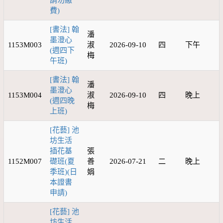
請勿繳
費)
[書法] 翰
潘
墨澄心
1153M003
淑
2026-09-10
四
下午
(週四下
梅
午班)
[書法] 翰
潘
墨澄心
1153M004
淑
2026-09-10
四
晚上
(週四晚
梅
上班)
[花藝] 池
坊生活
插花基
張
1152M007
礎班(夏
善
2026-07-21
二
晚上
季班)(日
娟
本證書
申請)
[花藝] 池
坊生活