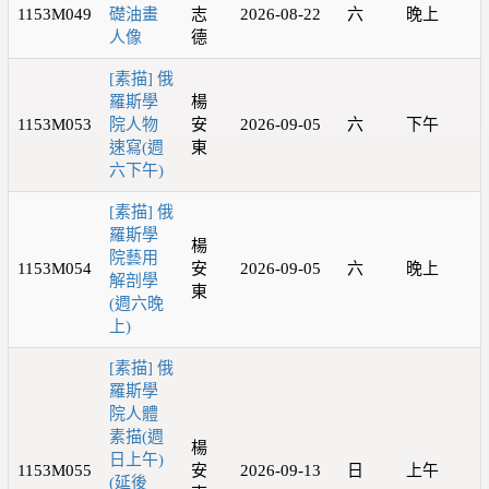
1153M049
礎油畫
志
2026-08-22
六
晚上
人像
德
[素描] 俄
羅斯學
楊
1153M053
院人物
安
2026-09-05
六
下午
速寫(週
東
六下午)
[素描] 俄
羅斯學
楊
院藝用
1153M054
安
2026-09-05
六
晚上
解剖學
東
(週六晚
上)
[素描] 俄
羅斯學
院人體
素描(週
楊
日上午)
1153M055
安
2026-09-13
日
上午
(延後