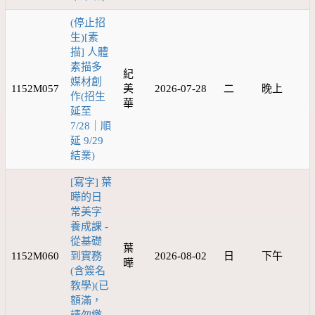
(停止招
生)[素
描] 人體
素描多
紀
媒材創
1152M057
美
2026-07-28
二
晚上
作(招生
華
延至
7/28｜順
延 9/29
結業)
[寫字] 葉
曄的日
常美字
養成課 -
從基礎
葉
1152M060
到實務
2026-08-02
日
下午
曄
(含簽名
教學)(已
額滿，