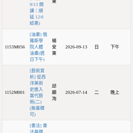
東
9/13 開
課｜順
延 12/6
結業)
[油畫] 俄
羅斯學
楊
1153M056
院人體
安
2026-09-13
日
下午
油畫(週
東
日下午)
[藝術賞
析] 從西
洋美術
邱
史進入
1152M001
顯
2026-07-14
二
晚上
當代藝
洵
術(二)
(無基礎
可)
[書法] 書
法基礎