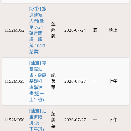
[水彩] 旅
遊速寫
入門(延
藍
至 7/24
1152M052
靜
2026-07-24
五
晚上
確定開
義
課｜順
延 10/23
結業)
[油畫] 零
基礎油
畫 - 從最
紀
1152M055
基礎打
美
2026-07-27
一
上午
底學油
華
畫(週一
上午班)
[油畫] 油
紀
畫進階
1152M056
美
2026-07-27
一
下午
班(週一
華
下午班)