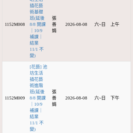
插花藝
術基礎
班(延後
張
1152M008
8/8 開課
善
2026-08-08
六~日
上午
｜10/9
娟
補課｜
結業
11/1 不
變)
[花藝] 池
坊生活
插花藝
術進階
班(延後
張
1152M009
8/8 開課
善
2026-08-08
六~日
下午
｜10/9
娟
補課｜
結業
11/1 不
變)