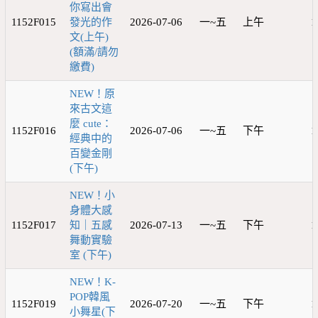
你寫出會
1152F015
發光的作
2026-07-06
一~五
上午
1
文(上午)
(額滿/請勿
繳費)
NEW！原
來古文這
麼 cute：
1152F016
2026-07-06
一~五
下午
1
經典中的
百變金剛
(下午)
NEW！小
身體大感
1152F017
知｜五感
2026-07-13
一~五
下午
1
舞動實驗
室 (下午)
NEW！K-
POP韓風
1152F019
2026-07-20
一~五
下午
1
小舞星(下