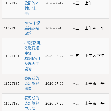
1152F175
公爵的V
2026-08-17
一~五
上午
1
封信(上
午)
NEW！深
1152F189
度議題辯
2026-08-10
一~五
上午 & 下午
3
論營
(即將額滿,
依繳費順
序錄
1152F191
2026-07-27
一~五
上午 & 下午
3
取)NEW！
麥塊天工
開物
賽恩斯的
1152F195
奇幻旅程-
2026-07-06
一~五
上午 & 下午
3
初階
賽恩斯的
1152F198
奇幻旅程-
2026-07-20
一~五
上午 & 下午
3
中高階