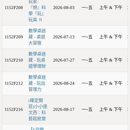
玩家-
1152F208
『想』科
2026-08-03
一~五
上午 & 下午
3
學『玩』
玩具 Ⅱ
數學桌迷
1152F209
藏 - 桌遊
2026-07-13
一~五
上午 & 下午
3
大冒險
數學桌迷
1152F210
藏 - 玩桌
2026-07-27
一~五
上午 & 下午
3
遊學理財
數學桌迷
1152F212
藏 - 玩出
2026-08-24
一~五
上午 & 下午
3
管理力
(確定開
班)小小達
1152F216
2026-08-17
一~五
上午 & 下午
3
文西：科
藝起航營
【6月營