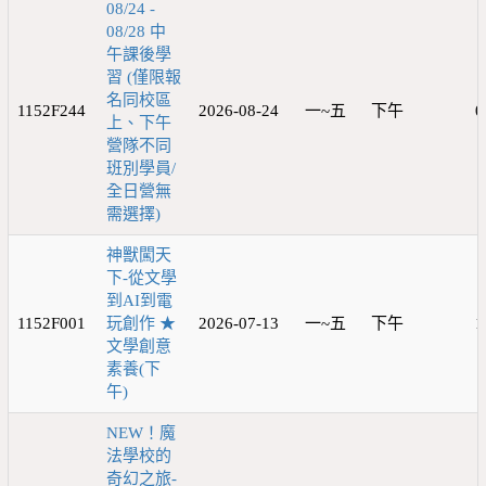
08/24 -
08/28 中
午課後學
習 (僅限報
名同校區
1152F244
2026-08-24
一~五
下午
0
上、下午
營隊不同
班別學員/
全日營無
需選擇)
神獸闖天
下-從文學
到AI到電
1152F001
玩創作 ★
2026-07-13
一~五
下午
1
文學創意
素養(下
午)
NEW！魔
法學校的
奇幻之旅-