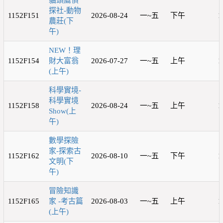
貓頭鷹偵
探社-動物
1152F151
2026-08-24
一~五
下午
1
農莊(下
午)
NEW！理
1152F154
財大富翁
2026-07-27
一~五
上午
1
(上午)
科學實境-
科學實境
1152F158
2026-08-24
一~五
上午
1
Show(上
午)
數學探險
家-探索古
1152F162
2026-08-10
一~五
下午
1
文明(下
午)
冒險知識
1152F165
家 -考古篇
2026-08-03
一~五
上午
1
(上午)