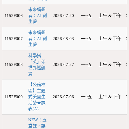
未來構想
1152F006
者：AI 創
2026-07-20
一~五
上午 & 下午
3
生營
未來構想
1152F007
者：AI 創
2026-08-03
一~五
上午 & 下午
3
生營
科學搭
「英」架-
1152F008
2026-07-27
一~五
上午 & 下午
3
世界巡航
篇
【公館校
區】主題
1152F009
式美國生
2026-07-06
一~五
上午 & 下午
3
活營★課
表(A)
NEW！五
堂課，讓