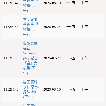
學數學-動
1152F142
2026-08-10
一~五
上午
1
物篇(上
午)
童話故事
學數學-動
1152F143
2026-08-24
一~五
上午
1
物篇(上
午)
貓頭鷹偵
探社-
Sensory
1152F145
play 感官
2026-07-27
一~五
下午
1
『盆』大
挑戰(下
午)
貓頭鷹科
學偵探社-
1152F147
2026-08-10
一~五
下午
1
探險地圖
(下午)