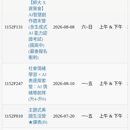
【師大 X
資策會】
AI智慧創
作週末營
1152F131
(含生成式
2026-08-08
六~日
上午 & 下午
2
AI 能力認
證考試)
(國高中)
(最後報名
衝刺)
社會情緒
學習 × AI
表達探索
1152F247
2026-08-10
一~五
上午 & 下午
3
營：AI 情
緒導航隊
(升4-升6)
主題式美
1152F010
國生活營
2026-07-20
一~五
上午 & 下午
3
★課表(B)