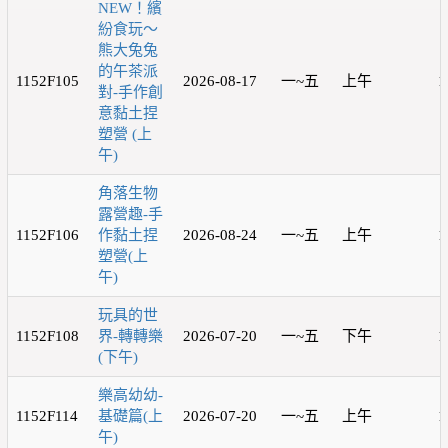
NEW！繽
紛食玩～
熊大兔兔
的午茶派
1152F105
2026-08-17
一~五
上午
1
對-手作創
意黏土捏
塑營 (上
午)
角落生物
露營趣-手
1152F106
作黏土捏
2026-08-24
一~五
上午
1
塑營(上
午)
玩具的世
1152F108
界-轉轉樂
2026-07-20
一~五
下午
1
(下午)
樂高幼幼-
1152F114
基礎篇(上
2026-07-20
一~五
上午
1
午)