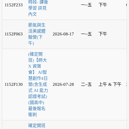
時段- 課後
1152F233
一~五
下午
0
學習 詳見
內文
節氣與生
活美感體
1152F063
2026-08-17
一~五
下午
1
驗營(下
午)
(確定開
班)【師大
X 資策
會】 AI智
慧創作4日
1152F130
營(含生成
2026-07-28
二~五
上午 & 下午
2
式 AI 能力
認證考試)
(國高中)
最後報名
衝刺
確定開班