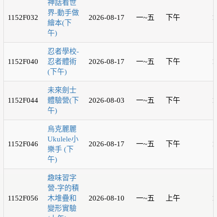
神話看世
界-動手做
1152F032
2026-08-17
一~五
下午
1
繪本(下
午)
忍者學校-
1152F040
忍者體術
2026-08-17
一~五
下午
1
(下午)
未來劍士
1152F044
體驗營(下
2026-08-03
一~五
下午
1
午)
烏克麗麗
Ukulele小
1152F046
2026-08-17
一~五
下午
1
樂手 (下
午)
趣味習字
營-字的積
1152F056
木堆疊和
2026-08-10
一~五
上午
1
變形實驗