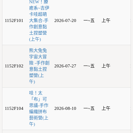
NEW！療
癒系~吉伊
卡哇超萌
1152F101
大集合-手
2026-07-20
一~五
上午
1
作創意黏
土捏塑營
(上午)
熊大兔兔
宇宙大冒
險 -手作創
1152F102
2026-07-27
一~五
上午
1
意黏土捏
塑營(上
午)
哇！太
「布」可
思議-手作
1152F104
2026-08-10
一~五
上午
1
編織拼布
藝術營(上
午)