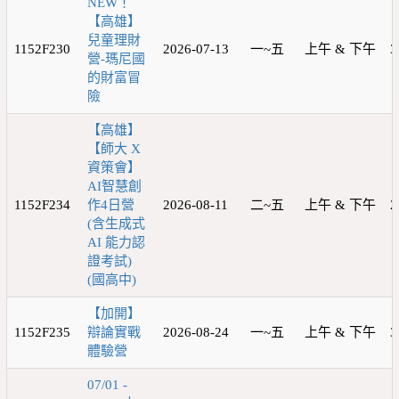
NEW！
【高雄】
兒童理財
1152F230
2026-07-13
一~五
上午 & 下午
3
營-瑪尼國
的財富冒
險
【高雄】
【師大 X
資策會】
AI智慧創
1152F234
作4日營
2026-08-11
二~五
上午 & 下午
2
(含生成式
AI 能力認
證考試)
(國高中)
【加開】
1152F235
辯論實戰
2026-08-24
一~五
上午 & 下午
3
體驗營
07/01 -