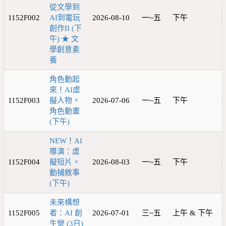
從文學到
1152F002
AI到電玩
2026-08-10
一~五
下午
1
創作II (下
午) ★ 文
學創意素
養
角色動起
來！AI虛
1152F003
擬人物 ×
2026-07-06
一~五
下午
1
角色動畫
(下午)
NEW！AI
導演：虛
1152F004
擬短片 ×
2026-08-03
一~五
下午
1
動捕敘事
(下午)
未來構想
1152F005
者：AI 創
2026-07-01
三~五
上午 & 下午
1
生營 (3日)