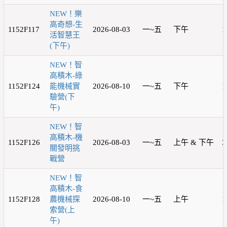
NEW！樂
高奇想-生
1152F117
2026-08-03
一~五
下午
1
活智慧王
(下午)
NEW！智
高積木-綠
1152F124
能機械實
2026-08-10
一~五
下午
1
驗營(下
午)
NEW！智
高積木-機
1152F126
2026-08-03
一~五
上午 & 下午
3
關發明挑
戰營
NEW！智
高積木-食
1152F128
農機械探
2026-08-10
一~五
上午
1
索營(上
午)