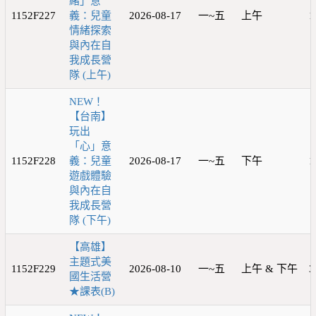
緒」意
1152F227
義：兒童
2026-08-17
一~五
上午
1
情緒探索
與內在自
我成長營
隊 (上午)
NEW！
【台南】
玩出
「心」意
1152F228
義：兒童
2026-08-17
一~五
下午
1
遊戲體驗
與內在自
我成長營
隊 (下午)
【高雄】
主題式美
1152F229
2026-08-10
一~五
上午 & 下午
3
國生活營
★課表(B)