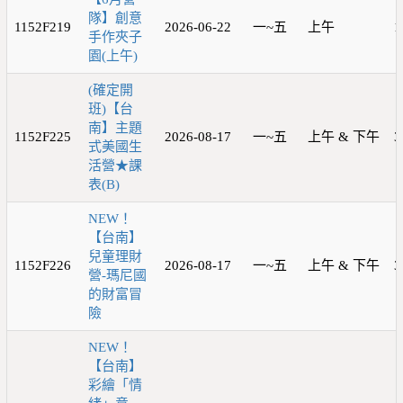
隊】創意
1152F219
2026-06-22
一~五
上午
1
手作夾子
園(上午)
(確定開
班)【台
南】主題
1152F225
2026-08-17
一~五
上午 & 下午
3
式美國生
活營★課
表(B)
NEW！
【台南】
兒童理財
1152F226
2026-08-17
一~五
上午 & 下午
3
營-瑪尼國
的財富冒
險
NEW！
【台南】
彩繪「情