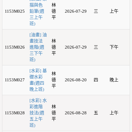
描與色
林
1153M025
鉛筆(週
德
2026-07-29
三
上午
三上午
平
班)
[油畫] 油
畫技法
林
1153M026
進階(週
德
2026-07-29
三
下午
三下午
平
班)
[水彩] 基
林
礎水彩
1153M027
德
2026-08-20
四
晚上
畫(週四
平
晚上班)
[水彩] 水
彩進階
林
1153M028
技法(週
德
2026-08-28
五
上午
五上午
平
班)