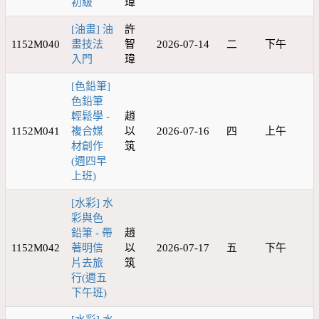
初級
瑋
[油畫] 油
許
1152M040
畫技法
智
2026-07-14
二
下午
入門
瑋
[色鉛筆]
色鉛筆
輕鬆學 -
趙
1152M041
複合媒
以
2026-07-16
四
上午
材創作
筑
(週四早
上班)
[水彩] 水
彩與色
鉛筆 - 帶
趙
1152M042
著明信
以
2026-07-17
五
下午
片去旅
筑
行(週五
下午班)