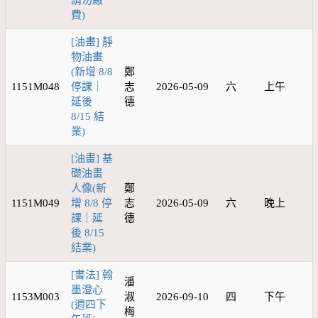
請勿繳
費)
[油畫] 靜
物油畫
(新增 8/8
鄭
1151M048
停課｜
志
2026-05-09
六
上午
延後
德
8/15 結
業)
[油畫] 基
礎油畫
人像(新
鄭
1151M049
增 8/8 停
志
2026-05-09
六
晚上
課｜延
德
後 8/15
結業)
[書法] 翰
潘
墨澄心
1153M003
淑
2026-09-10
四
下午
(週四下
梅