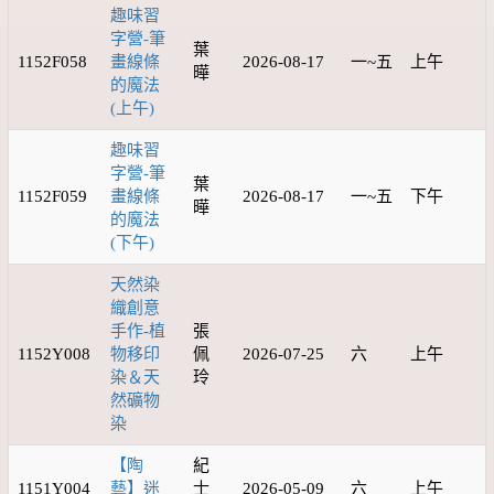
趣味習
字營-筆
葉
1152F058
畫線條
2026-08-17
一~五
上午
曄
的魔法
(上午)
趣味習
字營-筆
葉
1152F059
畫線條
2026-08-17
一~五
下午
曄
的魔法
(下午)
天然染
織創意
手作-植
張
1152Y008
物移印
佩
2026-07-25
六
上午
染＆天
玲
然礦物
染
【陶
紀
1151Y004
藝】迷
士
2026-05-09
六
上午