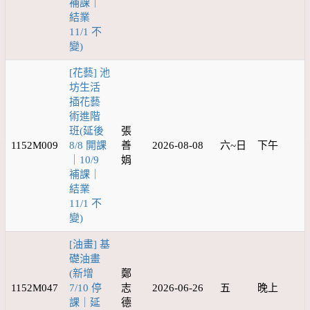
補課｜
結業
11/1 不
變)
[花藝] 池
坊生活
插花藝
術進階
班(延後
張
1152M009
8/8 開課
善
2026-08-08
六~日
下午
｜10/9
娟
補課｜
結業
11/1 不
變)
[油畫] 基
礎油畫
(新增
鄭
1152M047
7/10 停
志
2026-06-26
五
晚上
課｜延
德