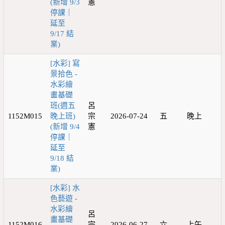
(新增 9/3
憲
停課｜
延至
9/17 結
業)
[水彩] 寫
景拾色 -
水彩繪
畫基礎
班(週五
呂
1152M015
晚上班)
宗
2026-07-24
五
晚上
(新增 9/4
憲
停課｜
延至
9/18 結
業)
[水彩] 水
色藝遊 -
水彩繪
呂
畫基礎
1152M016
宗
2026-06-27
六
上午