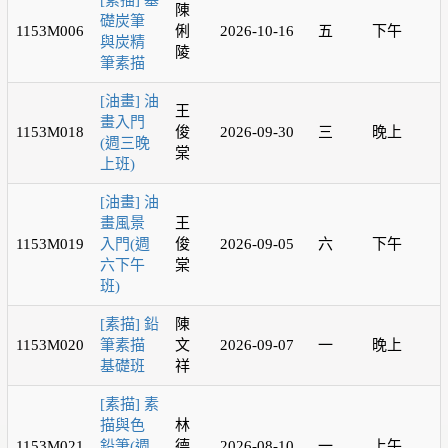
[素描] 基
陳
礎炭筆
1153M006
俐
2026-10-16
五
下午
與炭精
陵
筆素描
[油畫] 油
王
畫入門
1153M018
俊
2026-09-30
三
晚上
(週三晚
棠
上班)
[油畫] 油
畫風景
王
1153M019
入門(週
俊
2026-09-05
六
下午
六下午
棠
班)
[素描] 鉛
陳
1153M020
筆素描
文
2026-09-07
一
晚上
基礎班
祥
[素描] 素
描與色
林
1153M021
鉛筆(週
德
2026-08-10
一
上午