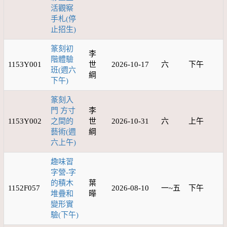
活觀察
手札(停
止招生)
篆刻初
李
階體驗
1153Y001
世
2026-10-17
六
下午
班(週六
綱
下午)
篆刻入
門 方寸
李
1153Y002
之間的
世
2026-10-31
六
上午
藝術(週
綱
六上午)
趣味習
字營-字
的積木
葉
1152F057
2026-08-10
一~五
下午
堆疊和
曄
變形實
驗(下午)