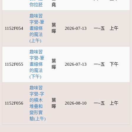
你拉胚
堯
趣味習
字營-筆
葉
1152F054
畫線條
2026-07-13
一~五
上午
曄
的魔法
(上午)
趣味習
字營-筆
葉
1152F055
畫線條
2026-07-13
一~五
下午
曄
的魔法
(下午)
趣味習
字營-字
的積木
葉
1152F056
2026-08-10
一~五
上午
堆疊和
曄
變形實
驗(上午)