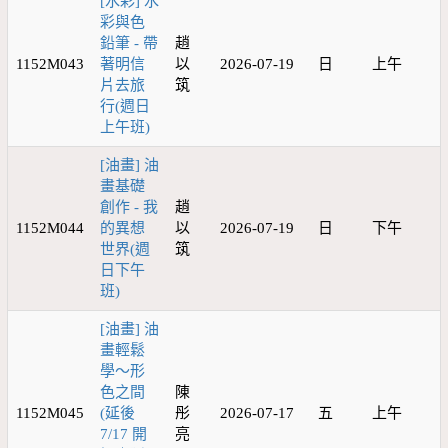
[水彩] 水
彩與色
鉛筆 - 帶
趙
1152M043
著明信
以
2026-07-19
日
上午
片去旅
筑
行(週日
上午班)
[油畫] 油
畫基礎
創作 - 我
趙
1152M044
的異想
以
2026-07-19
日
下午
世界(週
筑
日下午
班)
[油畫] 油
畫輕鬆
學～形
色之間
陳
1152M045
(延後
彤
2026-07-17
五
上午
7/17 開
亮