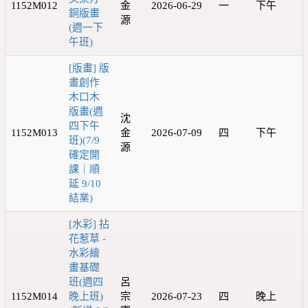
1152M012
金
2026-06-29
一
下午
銅版畫
源
(週一下
午班)
[版畫] 版
畫創作
木口木
版畫(週
沈
四下午
1152M013
金
2026-07-09
四
下午
班)(7/9
源
確定開
課｜順
延 9/10
結業)
[水彩] 拈
花惹草 -
水彩繪
畫基礎
班(週四
呂
1152M014
晚上班)
宗
2026-07-23
四
晚上