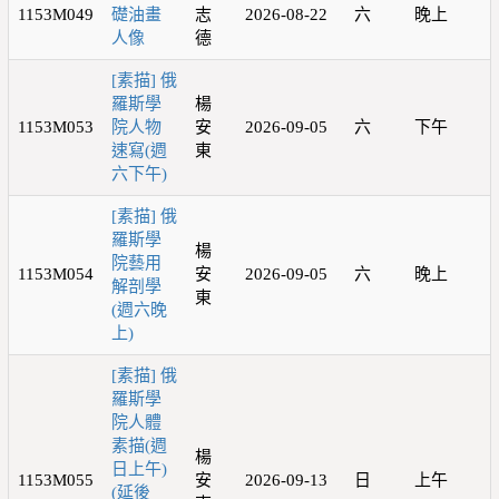
1153M049
礎油畫
志
2026-08-22
六
晚上
人像
德
[素描] 俄
羅斯學
楊
1153M053
院人物
安
2026-09-05
六
下午
速寫(週
東
六下午)
[素描] 俄
羅斯學
楊
院藝用
1153M054
安
2026-09-05
六
晚上
解剖學
東
(週六晚
上)
[素描] 俄
羅斯學
院人體
素描(週
楊
日上午)
1153M055
安
2026-09-13
日
上午
(延後