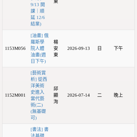
東
9/13 開
課｜順
延 12/6
結業)
[油畫] 俄
羅斯學
楊
1153M056
院人體
安
2026-09-13
日
下午
油畫(週
東
日下午)
[藝術賞
析] 從西
洋美術
邱
史進入
1152M001
顯
2026-07-14
二
晚上
當代藝
洵
術(二)
(無基礎
可)
[書法] 書
法基礎