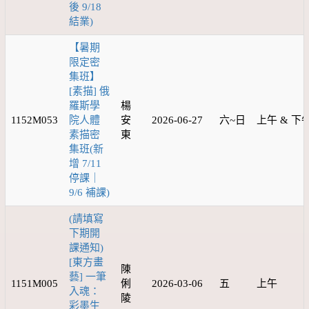
後 9/18
結業)
【暑期
限定密
集班】
[素描] 俄
羅斯學
楊
1152M053
院人體
安
2026-06-27
六~日
上午 & 下
素描密
東
集班(新
增 7/11
停課｜
9/6 補課)
(請填寫
下期開
課通知)
[東方畫
陳
藝] 一筆
1151M005
俐
2026-03-06
五
上午
入魂：
陵
彩墨生