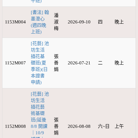
午班)
[書法] 翰
潘
墨澄心
1153M004
淑
2026-09-10
四
晚上
(週四晚
梅
上班)
[花藝] 池
坊生活
插花基
張
1152M007
礎班(夏
善
2026-07-21
二
晚上
季班)(日
娟
本證書
申請)
[花藝] 池
坊生活
插花藝
術基礎
班(延後
張
1152M008
8/8 開課
善
2026-08-08
六~日
上午
｜10/9
娟