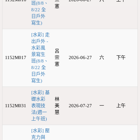
班(8/8、
憲
8/22 全
日戶外
寫生)
[水彩] 走
出戶外 -
水彩風
呂
景寫生
1152M017
宗
2026-06-27
六
下午
班(8/8、
憲
8/22 全
日戶外
寫生)
[水彩] 基
礎水彩
林
1152M031
表現技
美
2026-07-27
一
上午
法(週一
慧
上午班)
[水彩] 壓
克力與