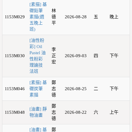
[素描] 基
礎鉛筆
林
1153M029
素描(週
德
2026-08-28
五
晚上
五晚上
平
班)
[油性粉
彩] Oil
李
Pastel 油
1153M030
正
2026-09-03
四
下午
性粉彩
宏
理論技
法班
[素描] 基
鄭
1153M046
礎炭筆
志
2026-08-25
二
下午
素描
德
鄭
[油畫] 靜
1153M048
志
2026-08-22
六
上午
物油畫
德
[油畫] 基
鄭