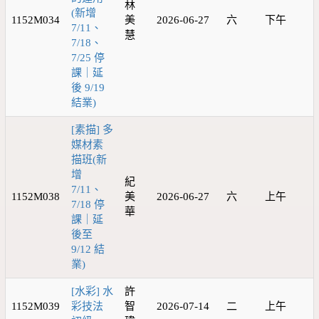
林
(新增
1152M034
美
2026-06-27
六
下午
7/11、
慧
7/18、
7/25 停
課｜延
後 9/19
結業)
[素描] 多
媒材素
描班(新
增
紀
7/11、
1152M038
美
2026-06-27
六
上午
7/18 停
華
課｜延
後至
9/12 結
業)
[水彩] 水
許
1152M039
彩技法
智
2026-07-14
二
上午