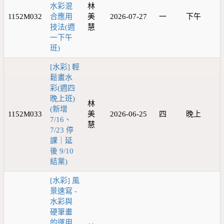
水彩混
林
1152M032
合應用
美
2026-07-27
一
下午
技法(週
慧
一下午
班)
[水彩] 輕
鬆畫水
彩(週四
晚上班)
林
(新增
1152M033
美
2026-06-25
四
晚上
7/16、
慧
7/23 停
課｜延
後 9/10
結業)
[水彩] 風
景速寫 -
水彩與
硬筆畫
的運用