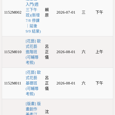
入門(週
三下午
賴
1152M002
2026-07-01
三
下午
班)(新增
原
7/8 停課
｜延後
9/9 結業)
[花藝] 歐
式花藝
呂
1152M010
進階班
正
2026-08-01
六
上午
(可輔導
儀
考照)
[花藝] 歐
式花藝
呂
1152M011
基礎班
正
2026-08-01
六
下午
(可輔導
儀
考照)
[版畫] 版
畫創作
沈
美柔汀