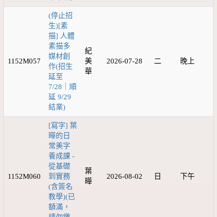
(停止招
生)[素
描] 人體
素描多
紀
媒材創
1152M057
美
2026-07-28
二
晚上
作(招生
華
延至
7/28｜順
延 9/29
結業)
[寫字] 葉
曄的日
常美字
養成課 -
從基礎
葉
1152M060
到實務
2026-08-02
日
下午
曄
(含簽名
教學)(已
額滿，