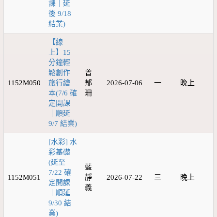
課｜延
後 9/18
結業)
【線
上】15
分鐘輕
鬆創作
曾
1152M050
旅行繪
郁
2026-07-06
一
晚上
本(7/6 確
珊
定開課
｜順延
9/7 結業)
[水彩] 水
彩基礎
(延至
藍
7/22 確
1152M051
靜
2026-07-22
三
晚上
定開課
義
｜順延
9/30 結
業)