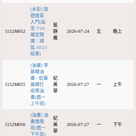
[水彩] 旅
遊速寫
入門(延
藍
至 7/24
1152M052
靜
2026-07-24
五
晚上
確定開
義
課｜順
延 10/23
結業)
[油畫] 零
基礎油
畫 - 從最
紀
1152M055
基礎打
美
2026-07-27
一
上午
底學油
華
畫(週一
上午班)
[油畫] 油
紀
畫進階
1152M056
美
2026-07-27
一
下午
班(週一
華
下午班)