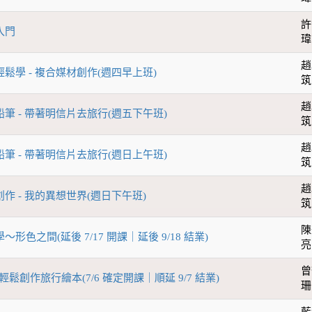
許
入門
瑋
趙
輕鬆學 - 複合媒材創作(週四早上班)
筑
趙
鉛筆 - 帶著明信片去旅行(週五下午班)
筑
趙
鉛筆 - 帶著明信片去旅行(週日上午班)
筑
趙
創作 - 我的異想世界(週日下午班)
筑
陳
～形色之間(延後 7/17 開課｜延後 9/18 結業)
亮
曾
輕鬆創作旅行繪本(7/6 確定開課｜順延 9/7 結業)
珊
藍