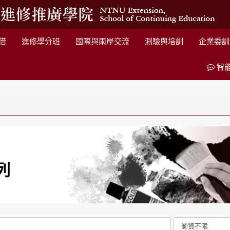
借
進修學分班
國際與兩岸交流
測驗與培訓
企業委訓
智
列