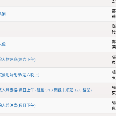
宏
鄭
素描
德
鄭
德
鄭
人像
德
楊
學院人物速寫(週六下午)
東
楊
學院藝用解剖學(週六晚上)
東
楊
人體素描(週日上午)(延後 9/13 開課｜順延 12/6 結業)
東
楊
學院人體油畫(週日下午)
東