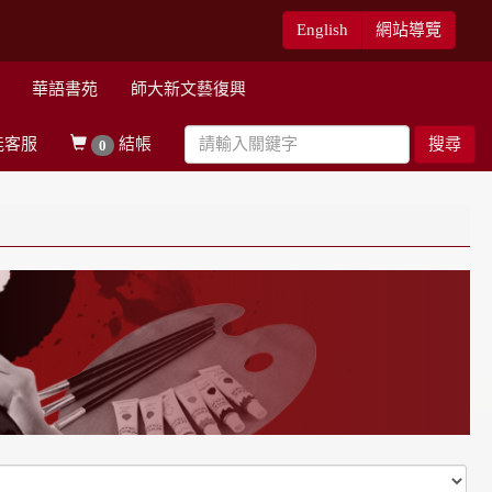
English
網站導覽
華語書苑
師大新文藝復興
能客服
結帳
搜尋
0