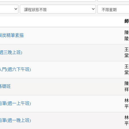
師
陳
筆與炭精筆素描
陵
王
(週三晚上班)
棠
王
入門(週六下午班)
棠
陳
基礎班
祥
林
鉛筆(週一上午班)
平
林
鉛筆(週一晚上班)
平