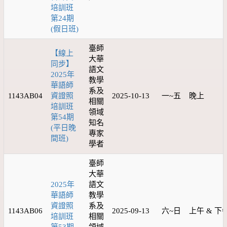
培訓班
第24期
(假日班)
臺師
【線上
大華
同步】
語文
2025年
教學
華語師
系及
1143AB04
資證照
2025-10-13
一~五
晚上
相關
培訓班
領域
第54期
知名
(平日晚
專家
間班)
學者
臺師
大華
2025年
語文
華語師
教學
資證照
系及
1143AB06
2025-09-13
六~日
上午 & 下
培訓班
相關