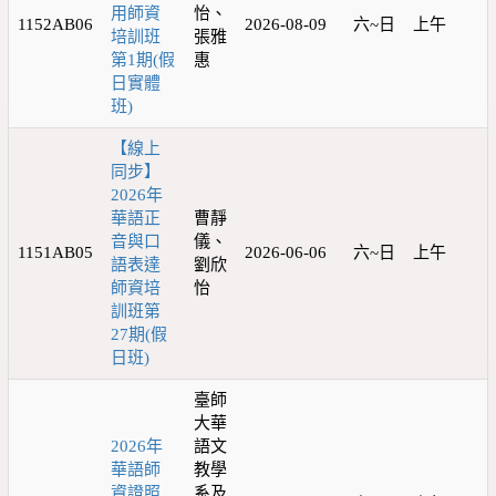
用師資
怡、
1152AB06
2026-08-09
六~日
上午
培訓班
張雅
第1期(假
惠
日實體
班)
【線上
同步】
2026年
華語正
曹靜
音與口
儀、
1151AB05
2026-06-06
六~日
上午
語表達
劉欣
師資培
怡
訓班第
27期(假
日班)
臺師
大華
2026年
語文
華語師
教學
資證照
系及