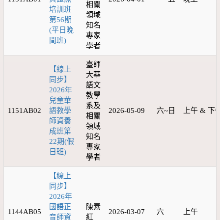
相關
培訓班
領域
第56期
知名
(平日晚
專家
間班)
學者
臺師
【線上
大華
同步】
語文
2026年
教學
兒童華
系及
1151AB02
語教學
2026-05-09
六~日
上午 & 下
相關
師資養
領域
成班第
知名
22期(假
專家
日班)
學者
【線上
同步】
2026年
國語正
陳素
1144AB05
2026-03-07
六
上午
音師資
紅