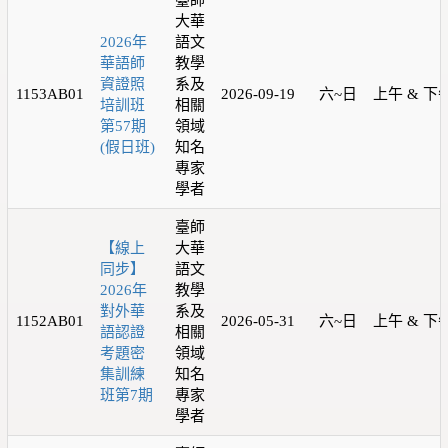
臺師
大華
2026年
語文
華語師
教學
資證照
系及
1153AB01
2026-09-19
六~日
上午 & 下
培訓班
相關
第57期
領域
(假日班)
知名
專家
學者
臺師
【線上
大華
同步】
語文
2026年
教學
對外華
系及
1152AB01
2026-05-31
六~日
上午 & 下
語認證
相關
考題密
領域
集訓練
知名
班第7期
專家
學者