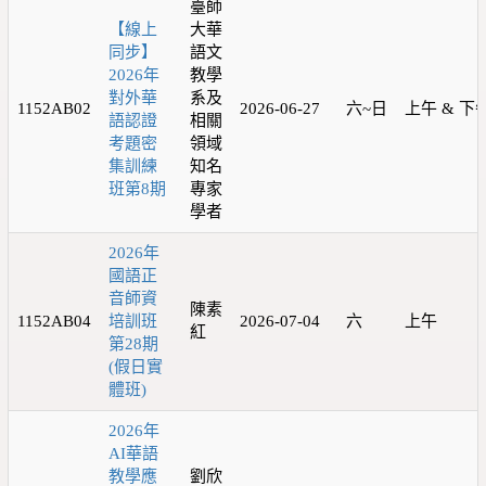
臺師
【線上
大華
同步】
語文
2026年
教學
對外華
系及
1152AB02
2026-06-27
六~日
上午 & 下
語認證
相關
考題密
領域
集訓練
知名
班第8期
專家
學者
2026年
國語正
音師資
陳素
1152AB04
培訓班
2026-07-04
六
上午
紅
第28期
(假日實
體班)
2026年
AI華語
教學應
劉欣