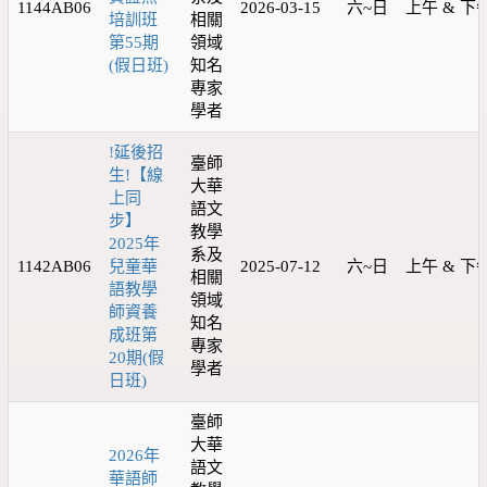
1144AB06
2026-03-15
六~日
上午 & 下
培訓班
相關
第55期
領域
(假日班)
知名
專家
學者
!延後招
臺師
生!【線
大華
上同
語文
步】
教學
2025年
系及
1142AB06
兒童華
2025-07-12
六~日
上午 & 下
相關
語教學
領域
師資養
知名
成班第
專家
20期(假
學者
日班)
臺師
大華
2026年
語文
華語師