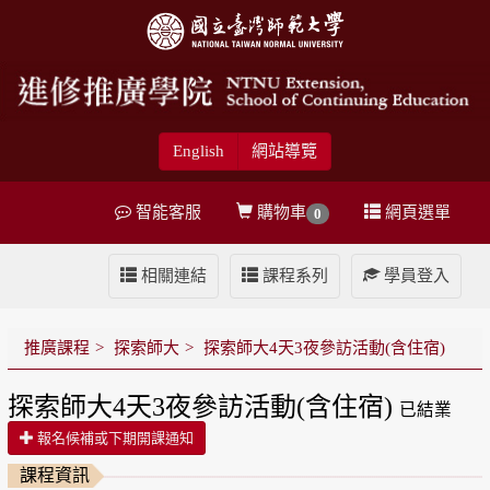
English
網站導覽
智能客服
購物車
網頁選單
0
相關連結
課程系列
學員登入
推廣課程
探索師大
探索師大4天3夜參訪活動(含住宿)
探索師大4天3夜參訪活動(含住宿)
已結業
報名候補或下期開課通知
課程資訊