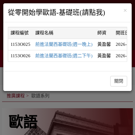
×
從零開始學歐語-基礎班(請點我)
課程編號
課程名稱
師資
開班日期
English
網站導覽
1153O025
前進法蘭西基礎班(週一晚上)
黃盈馨
2026-09-
1153O026
前進法蘭西基礎班(週二下午)
黃盈馨
2026-09-
智能客服
購物車
網頁選單
0
相關連結
課程系列
學員登入
關閉
推廣課程
歐語系列
歐語