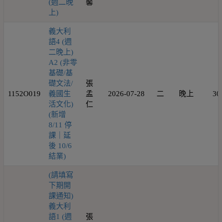
(週二晚
馨
上)
義大利
語4 (週
二晚上)
A2 (非零
基礎/基
礎文法/
張
1152O019
義國生
孟
2026-07-28
二
晚上
30
活文化)
仁
(新增
8/11 停
課｜延
後 10/6
結業)
(請填寫
下期開
課通知)
義大利
語1 (週
張