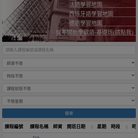
法語學習地圖
西班牙語學習地圖
德語學習地圖
從零開始學歐語-基礎班(請點我)
搜尋
課程編號
課程名稱
師資
開班日期
星期
時段
時