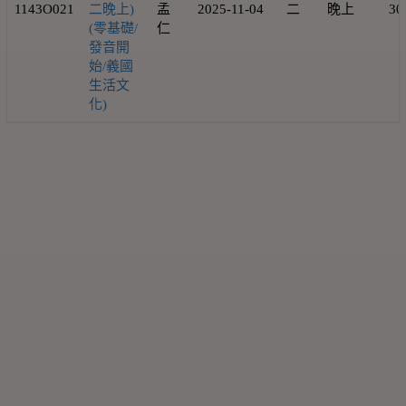
1143O021
二晚上)
孟
2025-11-04
二
晚上
30
(零基礎/
仁
發音開
始/義國
生活文
化)