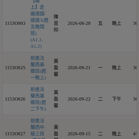
【線
上】走
遍德國-
陳
德語3(週
1153O003
昱
2026-08-28
五
晚上
30
五晚間
仰
班)
(A1.1-
A1.2)
前進法
黃
蘭西基
1153O025
盈
2026-09-21
一
晚上
30
礎班(週
馨
一晚上)
前進法
黃
蘭西基
1153O026
盈
2026-09-22
二
下午
36
礎班(週
馨
二下午)
前進法
蘭西中
黃
1153O027
級三班
盈
2026-09-15
二
晚上
45