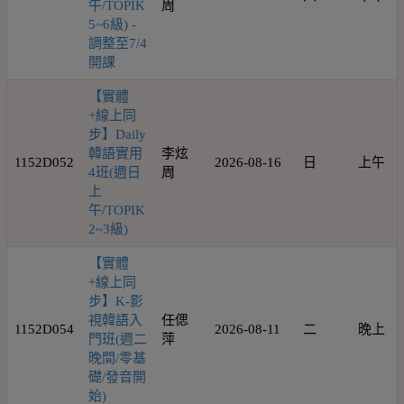
午/TOPIK
周
5~6級) -
調整至7/4
開課
【實體
+線上同
步】Daily
韓語實用
李炫
1152D052
2026-08-16
日
上午
4班(週日
周
上
午/TOPIK
2~3級)
【實體
+線上同
步】K-影
視韓語入
任偲
1152D054
2026-08-11
二
晚上
門班(週二
萍
晚間/零基
礎/發音開
始)