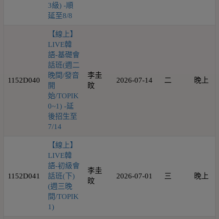
3級) -順
延至8/8
【線上】
LIVE韓
語-基礎會
話班(週二
晚間/發音
李圭
1152D040
2026-07-14
二
晚上
開
旼
始/TOPIK
0~1) -延
後招生至
7/14
【線上】
LIVE韓
語-初級會
李圭
1152D041
話班(下)
2026-07-01
三
晚上
旼
(週三晚
間/TOPIK
1)