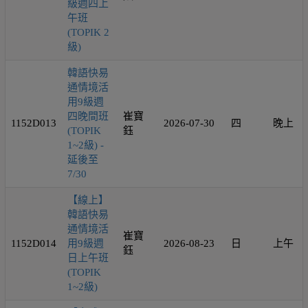
級週四上
午班
(TOPIK 2
級)
韓語快易
通情境活
用9級週
四晚間班
崔寶
1152D013
2026-07-30
四
晚上
(TOPIK
鈺
1~2級) -
延後至
7/30
【線上】
韓語快易
通情境活
崔寶
1152D014
用9級週
2026-08-23
日
上午
鈺
日上午班
(TOPIK
1~2級)