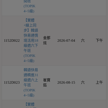
間班
(TOPIK
4~5級)
【實體
+線上同
步】韓語
快易通情
金那
1152D022
境活用18
2026-07-04
六
下午
炫
級週六下
午班
(TOPIK
4~5級)
韓語快易
通精進31
級週六上
崔寶
1152D023
2026-08-15
六
上午
午班
鈺
(TOPIK
4~5級)
【實體