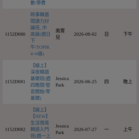
數/學費
時事韓語
閱讀力討
論班_中
南霄
1152D080
高級(週日
2026-08-02
日
下午
兒
下
午/TOPIK
4~6級)
【線上】
深夜韓語
基礎班(週
Jessica
1152D081
2026-06-25
四
晚上
四晚間/發
Park
音開始/零
基礎)
【線上】
【NEW】
生活情境
Jessica
1152D082
韓語入門
2026-07-27
一
上午
Park
班(週一上