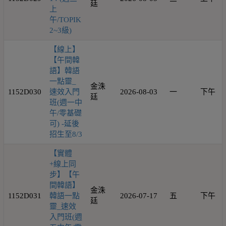
廷
上
午/TOPIK
2~3級)
【線上】
【午間韓
語】韓語
一點靈_
金洙
1152D030
速效入門
2026-08-03
一
下午
廷
班(週一中
午/零基礎
可) -延後
招生至8/3
【實體
+線上同
步】【午
間韓語】
金洙
1152D031
韓語一點
2026-07-17
五
下午
廷
靈_速效
入門班(週