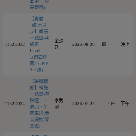
五中午/零
基礎可)
【實體
+線上同
步】韓語
一點靈-初
金洙
1152D032
級班
2026-08-20
四
晚上
廷
Level
1(週四晚
間/TOPIK
0~1級)
【暑期精
修】韓語
一點靈-基
礎週二、
李秀
1152D034
2026-07-23
二、四
下午
週四下午
演
密集班(發
音開始/零
基礎)