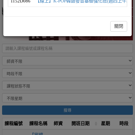
1152D086
【線上】K-POP韓語發音基礎強化班(週四上午/發
韓語學習地圖
精選課程 (此為彈跳視窗)
關閉
搜尋
課程編號
課程名稱
師資
開班日期
星期
時段