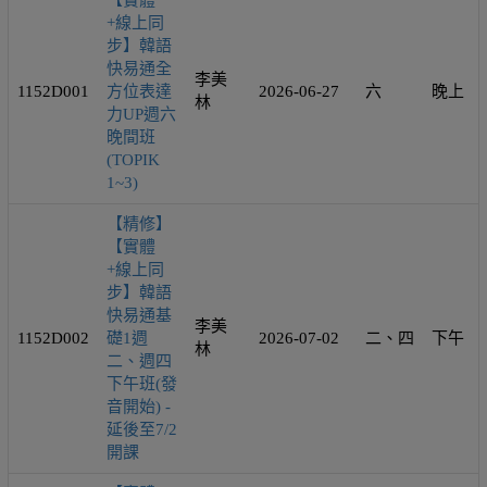
【實體
+線上同
步】韓語
快易通全
李美
1152D001
方位表達
2026-06-27
六
晚上
林
力UP週六
晚間班
(TOPIK
1~3)
【精修】
【實體
+線上同
步】韓語
快易通基
李美
1152D002
礎1週
2026-07-02
二、四
下午
林
二、週四
下午班(發
音開始) -
延後至7/2
開課