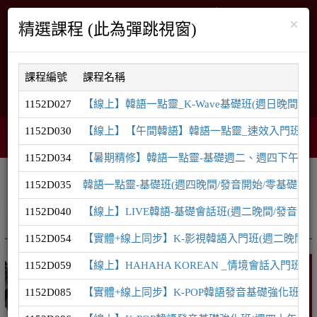
×
精選課程 (此為彈跳視窗)
課程編號
課程名稱
English
網站導覽
1152D027
【線上】韓語一點靈_K-Wave基礎班(週日晚間/發音
1152D030
【線上】【午間韓語】韓語一點靈_速效入門班(週一中
購物車
網頁選單
0
1152D034
【暑期精修】韓語一點靈-基礎週二、週四下午密集
相關連結
課程系列
學員登入
1152D035
韓語一點靈-基礎班(週四晚間/發音開始/零基礎)
1152D040
【線上】LIVE韓語-基礎會話班(週二晚間/發音開始/TOP
推廣課程
韓語系列
1152D054
【實體+線上同步】K-影視韓語入門班(週二晚間/零
1152D059
【線上】HAHAHA KOREAN _情境會話入門班(
韓語
1152D085
【實體+線上同步】K-POP韓語發音基礎強化班(週