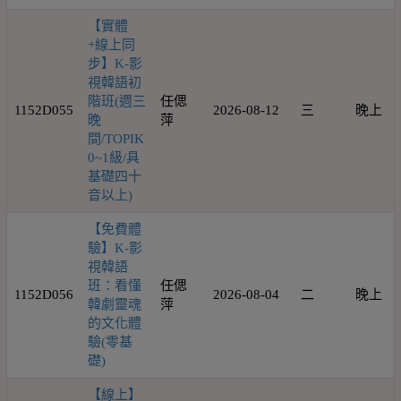
【實體
+線上同
步】K-影
視韓語初
階班(週三
任偲
1152D055
2026-08-12
三
晚上
晚
萍
間/TOPIK
0~1級/具
基礎四十
音以上)
【免費體
驗】K-影
視韓語
班：看懂
任偲
1152D056
2026-08-04
二
晚上
韓劇靈魂
萍
的文化體
驗(零基
礎)
【線上】