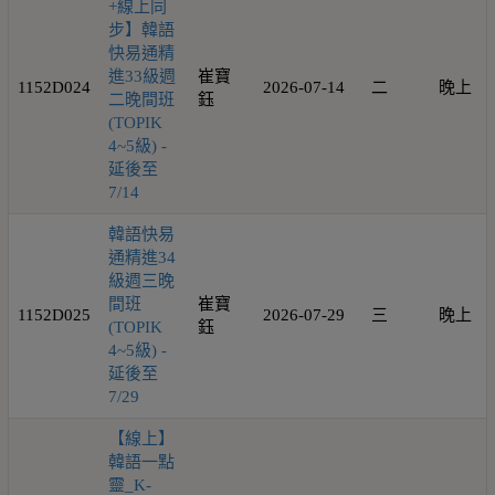
+線上同
步】韓語
快易通精
進33級週
崔寶
1152D024
2026-07-14
二
晚上
二晚間班
鈺
(TOPIK
4~5級) -
延後至
7/14
韓語快易
通精進34
級週三晚
間班
崔寶
1152D025
2026-07-29
三
晚上
(TOPIK
鈺
4~5級) -
延後至
7/29
【線上】
韓語一點
靈_K-