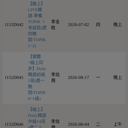
【線上】
LIVE韓
語-準備
TOPIK Ⅰ
李圭
1152D042
2026-07-02
四
晚上
考試班(週
旼
四晚
間/TOPIK
1~2)
【實體
+線上同
步】Daily
韓語初級
李炫
1152D045
2026-08-17
一
晚上
1班(週一
周
晚
間/TOPIK
0~1級)
【線上】
Daily韓語
中級14班
李炫
1152D046
2026-08-04
二
上午
(週二上
周