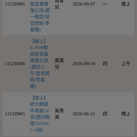
南霄
1152D085
發音基礎
2026-09-07
一
晚上
兒
強化班(週
一晚間/發
音開始/零
基礎)
【線上】
K-POP韓
語發音基
礎強化班
南霄
1152D086
2026-09-10
四
上午
(週四上
兒
午/發音開
始/零基
礎)
【線上】
師大韓語
中高級18
吳秀
1151D065
2026-06-11
四
晚上
班(週四晚
英
間/TOPIK
5~6級)