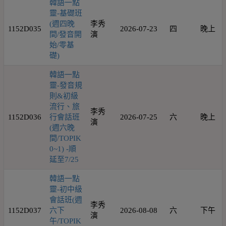
韓語一點
靈-基礎班
(週四晚
李秀
1152D035
2026-07-23
四
晚上
間/發音開
演
始/零基
礎)
韓語一點
靈-發音規
則&初級
流行、旅
李秀
1152D036
行會話班
2026-07-25
六
晚上
演
(週六晚
間/TOPIK
0~1) -順
延至7/25
韓語一點
靈-初中級
會話班(週
李秀
1152D037
六下
2026-08-08
六
下午
演
午/TOPIK