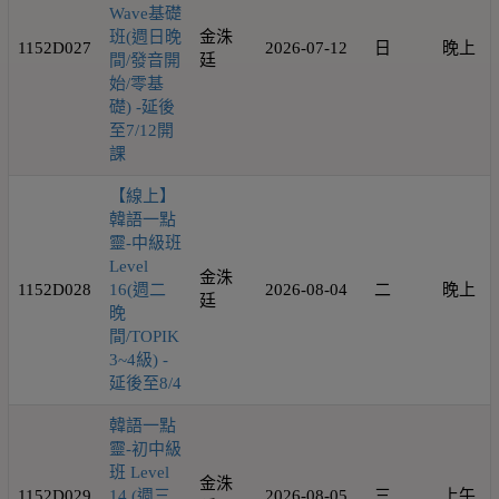
Wave基礎
班(週日晚
金洙
1152D027
2026-07-12
日
晚上
間/發音開
廷
始/零基
礎) -延後
至7/12開
課
【線上】
韓語一點
靈-中級班
Level
金洙
1152D028
16(週二
2026-08-04
二
晚上
廷
晚
間/TOPIK
3~4級) -
延後至8/4
韓語一點
靈-初中級
班 Level
金洙
1152D029
14 (週三
2026-08-05
三
上午