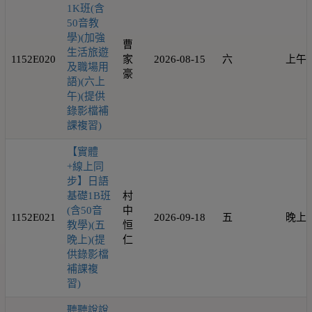
1K班(含
50音教
學)(加強
曹
生活旅遊
1152E020
家
2026-08-15
六
上午
及職場用
豪
語)(六上
午)(提供
錄影檔補
課複習)
【實體
+線上同
步】日語
基礎1B班
村
(含50音
中
1152E021
2026-09-18
五
晚上
教學)(五
恒
晚上)(提
仁
供錄影檔
補課複
習)
聽聽說說