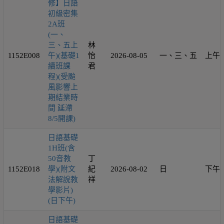
修】日語
初級密集
2A班
(一、
三、五上
林
1152E008
午)(基礎1
怡
2026-08-05
一、三、五
上午
續班課
君
程)(受颱
風影響上
期結業時
間 延滯
8/5開課)
日語基礎
1H班(含
50音教
丁
1152E018
學)(附文
紀
2026-08-02
日
下午
法解說教
祥
學影片)
(日下午)
日語基礎