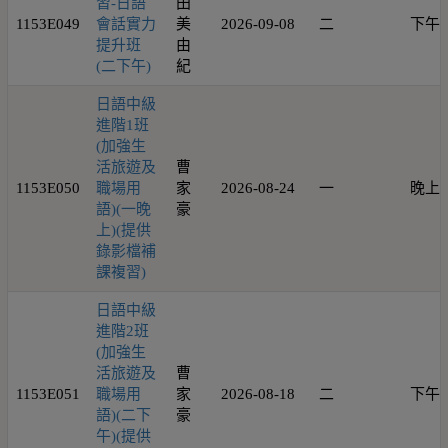
習-日語
田
1153E049
會話實力
美
2026-09-08
二
下午
提升班
由
(二下午)
紀
日語中級
進階1班
(加強生
活旅遊及
曹
1153E050
職場用
家
2026-08-24
一
晚上
語)(一晚
豪
上)(提供
錄影檔補
課複習)
日語中級
進階2班
(加強生
活旅遊及
曹
1153E051
職場用
家
2026-08-18
二
下午
語)(二下
豪
午)(提供