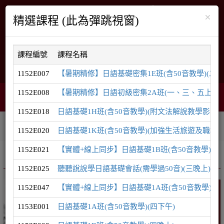
×
精選課程 (此為彈跳視窗)
課程編號
課程名稱
English
網站導覽
1152E007
【暑期精修】日語基礎密集1E班(含50音教學)(二
1152E008
【暑期精修】日語初級密集2A班(一、三、五上午)(
智能客服
購物車
網頁選單
0
1152E018
日語基礎1H班(含50音教學)(附文法解說教學影片)(
相關連結
課程系列
學員登入
1152E020
日語基礎1K班(含50音教學)(加強生活旅遊及職場用
1152E021
【實體+線上同步】日語基礎1B班(含50音教學)(五
推廣課程
日語系列
1152E025
聽聽說說學日語基礎會話(需學過50音)(三晚上)
1152E047
【實體+線上同步】日語基礎1A班(含50音教學)(日
日語
1153E001
日語基礎1A班(含50音教學)(四下午)