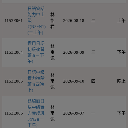
日語會話
能力中上
林
1153E061
級
怡
2026-08-18
二
上午
7(N3~N1)
君
(二上午)
實用日語
林
初級複習
1153E064
京
2026-09-09
三
下午
班3(三下
佩
午)
日語中級
林
實力進階
1153E065
京
2026-09-10
四
晚上
班4(四晚
佩
上)
點線面日
語中級實
林
1153E066
力養成班
京
2026-09-07
一
下午
3(N2)(一
佩
下午)