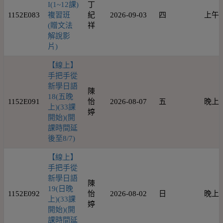
I(1~12課)
丁
1152E083
複習班
紀
2026-09-03
四
上午
(贈文法
祥
解說影
片)
【線上】
手把手從
新學日語
陳
18(五晚
1152E091
怡
2026-08-07
五
晚上
上)(33課
婷
開始)(開
課時間延
後至8/7)
【線上】
手把手從
新學日語
陳
19(日晚
1152E092
怡
2026-08-02
日
晚上
上)(33課
婷
開始)(開
課時間延