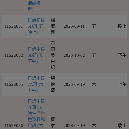
補課複
習)
日語初級
楊
1152E051
5D班(五
淑
2026-09-11
五
晚上
晚上)
惠
石
日語中級
田
1152E052
6B班(五
美
2026-10-02
五
下午
下午)
由
紀
日語中級
張
1152E055
7A班(六
怡
2026-09-19
六
上午
上午)
倩
日語中級
7F班(加
強生活旅
遊及職場
曹
1152E056
用語)(六
家
2026-09-19
六
晚上