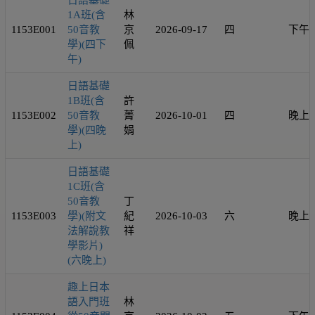
日語基礎
1A班(含
林
1153E001
50音教
京
2026-09-17
四
下午
學)(四下
佩
午)
日語基礎
1B班(含
許
1153E002
50音教
菁
2026-10-01
四
晚上
學)(四晚
娟
上)
日語基礎
1C班(含
50音教
丁
1153E003
學)(附文
紀
2026-10-03
六
晚上
法解說教
祥
學影片)
(六晚上)
趣上日本
語入門班
林