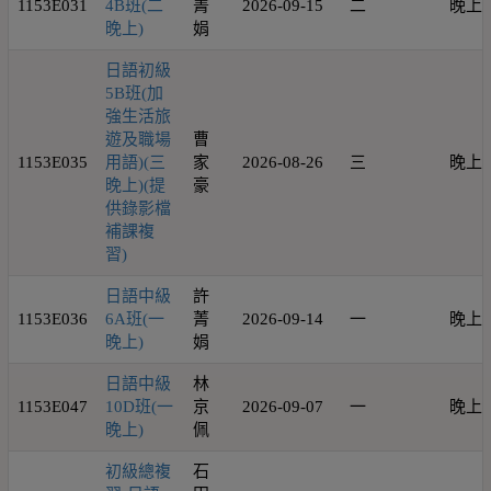
1153E031
4B班(二
菁
2026-09-15
二
晚上
晚上)
娟
日語初級
5B班(加
強生活旅
遊及職場
曹
1153E035
用語)(三
家
2026-08-26
三
晚上
晚上)(提
豪
供錄影檔
補課複
習)
日語中級
許
1153E036
6A班(一
菁
2026-09-14
一
晚上
晚上)
娟
日語中級
林
1153E047
10D班(一
京
2026-09-07
一
晚上
晚上)
佩
初級總複
石