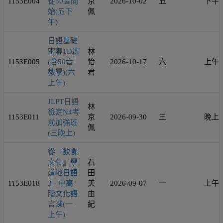
1153E004
從50音開
京
2026-10-02
五
下午
始(五下
佩
午)
日語基礎
密集1D班
林
1153E005
(含50音
怡
2026-10-17
六
上午
教學)(六
君
上午)
JLPT日語
林
檢定N4考
1153E011
京
2026-09-30
三
晚上
前加強班
佩
(三晚上)
從『飲食
文化』學
石
道地日語
田
1153E018
3 - 中高
美
2026-09-07
一
上午
階文化語
由
言課(一
紀
上午)