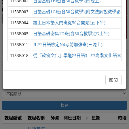
1153E002
日語基礎1B班(含50音教學)(四晚上)
日語學習地圖
1153E003
日語基礎1C班(含50音教學)(附文法解說教學影片)(
精選課程 (此為彈跳視窗)
1153E004
趣上日本語入門班從50音開始(五下午)
1153E005
日語基礎密集1D班(含50音教學)(六上午)
1153E011
JLPT日語檢定N4考前加強班(三晚上)
1153E018
從『飲食文化』學道地日語3 - 中高階文化語言課(
關閉
搜尋
課程編號
課程名稱
師資
開班日期
星期
時段