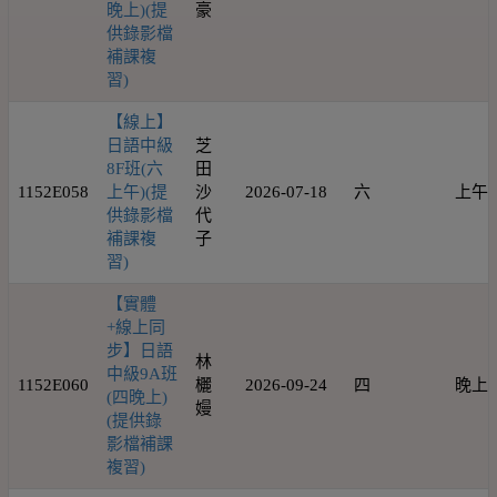
晚上)(提
豪
供錄影檔
補課複
習)
【線上】
日語中級
芝
8F班(六
田
1152E058
上午)(提
沙
2026-07-18
六
上午
供錄影檔
代
補課複
子
習)
【實體
+線上同
步】日語
林
中級9A班
1152E060
欐
2026-09-24
四
晚上
(四晚上)
嫚
(提供錄
影檔補課
複習)