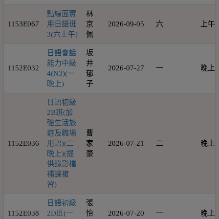
點線面實
林
1153E067
用日語班
京
2026-09-05
六
上午
3(六上午)
佩
日語會話
坂
能力中級
井
1152E032
2026-07-27
一
晚上
4(N3)(一
郁
晚上)
子
日語初級
2B班(加
強生活旅
遊及職場
曹
1152E036
用語)(二
家
2026-07-21
二
晚上
晚上)(提
豪
供錄影檔
補課複
習)
日語初級
張
1152E038
2D班(一
怡
2026-07-20
一
晚上