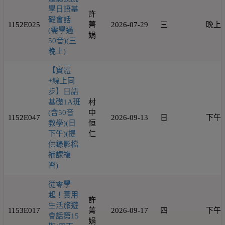
學日語基
許
礎會話
1152E025
菁
2026-07-29
三
晚上
(需學過
娟
50音)(三
晚上)
【實體
+線上同
步】日語
基礎1A班
村
(含50音
中
1152E047
2026-09-13
日
下午
教學)(日
恒
下午)(提
仁
供錄影檔
補課複
習)
從零學
起！實用
許
生活旅遊
1153E017
菁
2026-09-17
四
下午
會話第15
娟