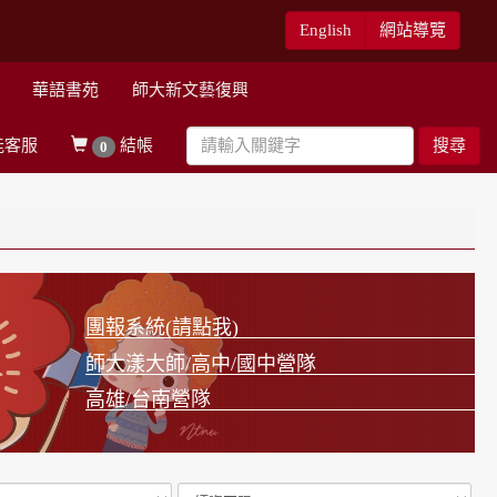
English
網站導覽
華語書苑
師大新文藝復興
能客服
結帳
搜尋
0
團報系統(請點我)
師大漾大師/高中/國中營隊
高雄/台南營隊