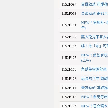
1152F097
桌遊幼幼-可愛動
1152F098
桌遊幼幼-奇幻大
NEW！療癒系~
1152F101
午)
1152F102
熊大兔兔宇宙大冒
1152F104
哇！太「布」可思
NEW！繽紛食
1152F105
(上午)
1152F106
角落生物露營趣-
1152F108
玩具的世界-轉轉
1152F114
樂高幼幼-基礎篇
1152F117
NEW！樂高奇想
1152F124
NEW！智高積木