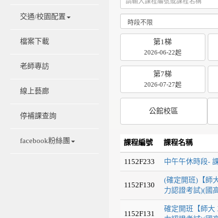
交通/校園配置
檔案下載
第1梯
2026-06-22起
老師專訪
第7梯
2026-07-27起
線上藝廊
公館校區
停補課查詢
facebook粉絲團
課程編號
課程名稱
1152F233
中午午休時段- 
(確定開班)【師大
1152F130
力認證考試)(國
確定開班【師大 X
1152F131