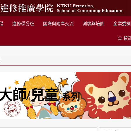
借
進修學分班
國際與兩岸交流
測驗與培訓
企業委訓
智
童
大師/兒童
系列