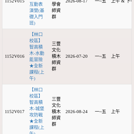
1152V015
2026-08-17
一~五
上午 & 下
互動表
學會
演營(基
師資
礎入門
群
班)
【林口
校區】
三豐
智高積
文化
木-水動
1152V016
積木
2026-07-20
一~五
上午
能冒險
師資
★全新
群
課程(上
午)
【林口
校區】
三豐
智高積
文化
木-城堡
1152V017
積木
2026-08-24
一~五
上午
攻防戰
師資
★全新
群
課程(上
午)