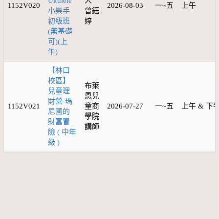
Ukulele
人
1152V020
2026-08-03
一~五
上午
小樂手
曾鈺
初級班
婷
(無基礎
可)(上
午)
【林口
校區】
布萊
兒童理
恩兒
財營-瑪
1152V021
童商
2026-07-27
一~五
上午 & 下
尼國的
學院
財富冒
講師
險 ( 中年
級 )