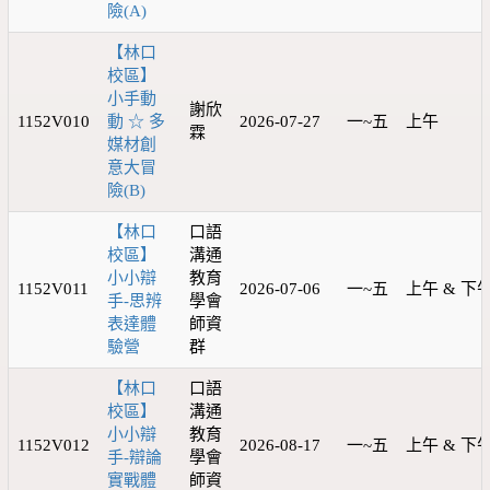
險(A)
【林口
校區】
小手動
謝欣
1152V010
動 ☆ 多
2026-07-27
一~五
上午
霖
媒材創
意大冒
險(B)
【林口
口語
校區】
溝通
小小辯
教育
1152V011
2026-07-06
一~五
上午 & 下
手-思辨
學會
表達體
師資
驗營
群
【林口
口語
校區】
溝通
小小辯
教育
1152V012
2026-08-17
一~五
上午 & 下
手-辯論
學會
實戰體
師資