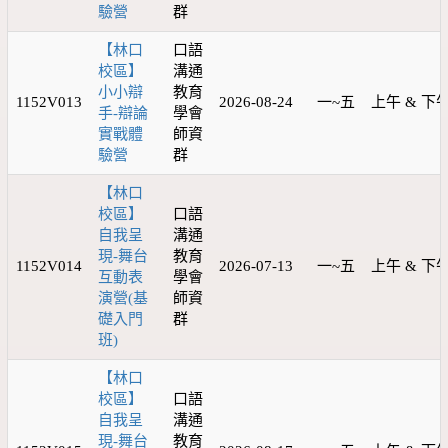
驗營
群
【林口
口語
校區】
溝通
小小辯
教育
1152V013
2026-08-24
一~五
上午 & 下
手-辯論
學會
實戰體
師資
驗營
群
【林口
校區】
口語
自我呈
溝通
現-舞台
教育
1152V014
2026-07-13
一~五
上午 & 下
互動表
學會
演營(基
師資
礎入門
群
班)
【林口
校區】
口語
自我呈
溝通
現-舞台
教育