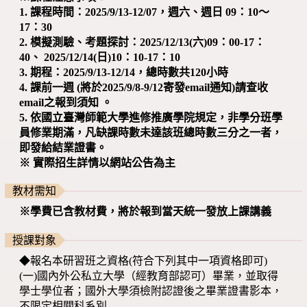
1. 課程時間：2025/9/13-12/07，週六、週日 09：10～
17：30
2. 模擬測驗、考題探討：2025/12/13(六)09：00-17：
40、
2025/12/14(日)10：10-17：10
3. 期程：2025/9/13-12/14，總時數共120小時
4. 課前一週 (將於2025/9/8-9/12寄發email通知)請查收
email之報到須知 。
5. 依國立臺灣師範大學進修推廣學院規定，非學分班學
員修業期滿，凡缺課時數未達該班總時數三分之一者，
即發給結業證書。
※ 實際招生詳情以網站公告為主
教材需知
※學費已含教材費，將於報到當天統一發放上課講義
授課對象
◆報名本研習班之資格(符合下列其中一項資格即可)
(一)國內外公私立大學（經教育部認可）畢業，並取得
學士學位者；國外大學須檢附認證後之畢業證書影本，
不限定相關科系別