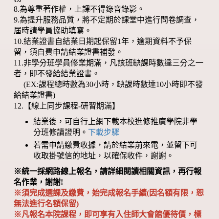
8.為尊重著作權，上課不得錄音錄影。
9.為提升服務品質，將不定期於課堂中進行問卷調查，
屆時請學員協助填寫。
10.結業證書自結業日期起保留1年，逾期資料不予保
留，須自費申請結業證書補發。
11.非學分班學員修業期滿，凡該班缺課時數達三分之一
者，即不發給結業證書。
(EX:課程總時數為30小時，缺課時數達10小時即不發
給結業證書)
12.【線上同步課程-研習期滿】
結業後，可自行上網下載本校進修推廣學院非學
分班修讀證明。
下載步驟
若需申請繳費收據，請於結業前來電，並留下可
收取掛號信的地址，以確保收件，謝謝。
※統一採網路線上報名，請詳細閱讀相關資訊，再行報
名作業，謝謝!
※須完成選課及繳費，始完成報名手續(因名額有限，恕
無法進行名額保留)
※凡報名本院課程，即可享有入住師大會館優待價，標