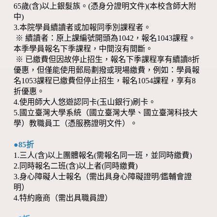
65歲(含)以上銀髮族。(憑身分證明文件)(本校含師大附
中)
3.本院學員續讀者或加報同季別課程者。
※ 續讀者：原上課編號開頭為1042，報名1043課程。
本季學員報名下季課程，中間沒有間斷。
※ 已繳費但因故停止招生，報名下季課程享有續讀8折
優惠，但僅能使用郵局劃撥或現場繳費，例如：學員報
名1053課程已繳費但停止招生，報名1054課程，享有8
折優惠。
4.使用師大人悠遊認同卡(玉山銀行)刷卡。
5.國立臺灣大學系統（國立臺灣大學、國立臺灣科技大
學）教職員工（憑服務證明文件）。
●85折
1.三人(含)以上團體報名(需報名同一班，並同時繳費)
2.同時報名二班(含)以上者(同時繳費)
3.身心障礙人士報名（需出具身心障礙證明/鑑輔會證
明）
4.特約廠商（需出具職員證）