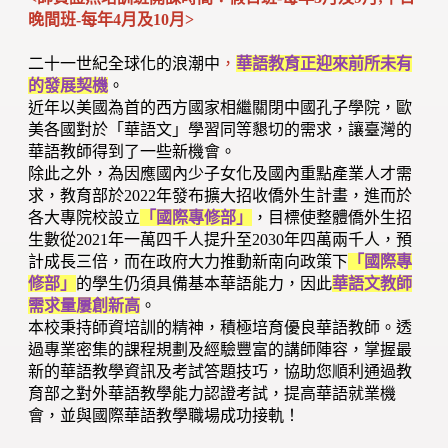
晚間班-每年4月及10月>
二十一世紀全球化的浪潮中
，
華語教育正迎來前所未有
的發展契機
。
近年以美國為首的西方國家相繼關閉中國孔子學院，歐
美各國對於「華語文」學習同等懇切的需求，讓臺灣的
華語教師得到了一些新機會。
除此之外，為因應國內少子女化及國內重點產業人才需
求，教育部於2022年發布擴大招收僑外生計畫，進而於
各大專院校設立
「國際專修部」
，目標使整體僑外生招
生數從2021年一萬四千人提升至2030年四萬兩千人，預
計成長三倍，而在政府大力推動新南向政策下
「國際專
修部」
的學生仍須具備基本華語能力，因此
華語文教師
需求量屢創新高
。
本校秉持師資培訓的精神，積極培育優良華語教師。透
過專業密集的課程規劃及經驗豐富的講師陣容，掌握最
新的華語教學資訊及考試答題技巧，協助您順利通過教
育部之對外華語教學能力認證考試，提高華語就業機
會，並與國際華語教學職場成功接軌！