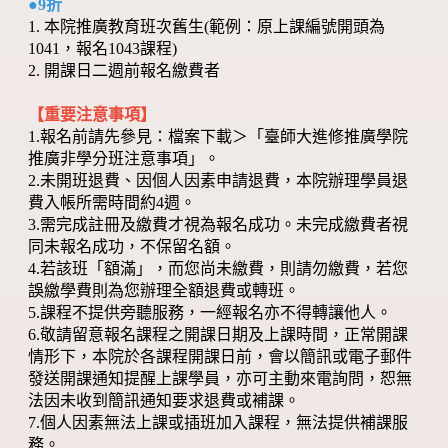
●9折
1. 本院推廣教育班次舊生(範例：原上課編號開頭為
1041，報名1043課程)
2. 開課日二週前報名繳費者
【重要注意事項】
1.報名前請先參見：檔案下載＞「臺師大進修推廣學院
推廣非學分班注意事項」。
2.未開班退費、因個人因素申請退費，本院辦理學員退
費入帳所需時間約4週。
3.需完成註冊及繳費才視為報名成功。未完成繳費者視
同未報名成功，不保留名額。
4.若該班「額滿」，而您尚未繳費，則請勿繳費，若您
誤繳學費則為您辦理全額退費或轉班。
5.課程不提供旁聽服務，一經報名亦不得轉讓他人。
6.敬請留意報名課程之開課日期及上課時間，正常開課
情形下，本院於各課程開課日前，會以簡訊或電子郵件
發送開課通知提醒上課學員，亦可主動來電詢問，恕無
法因未收到簡訊通知要求退費或補課。
7.個人因素無法上課或插班加入課程，無法提供補課服
務。