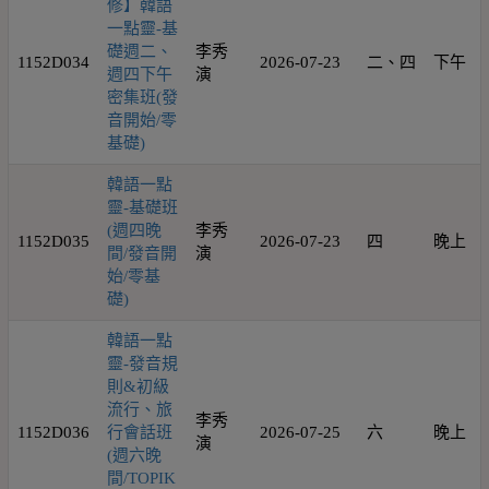
修】韓語
一點靈-基
礎週二、
李秀
1152D034
2026-07-23
二、四
下午
週四下午
演
密集班(發
音開始/零
基礎)
韓語一點
靈-基礎班
(週四晚
李秀
1152D035
2026-07-23
四
晚上
間/發音開
演
始/零基
礎)
韓語一點
靈-發音規
則&初級
流行、旅
李秀
1152D036
行會話班
2026-07-25
六
晚上
演
(週六晚
間/TOPIK