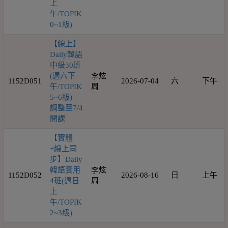
上
午/TOPIK
0~1級)
【線上】
Daily韓語
中級30班
(週六下
李炫
1152D051
2026-07-04
六
下午
午/TOPIK
周
5~6級) -
調整至7/4
開課
【實體
+線上同
步】Daily
韓語實用
李炫
1152D052
2026-08-16
日
上午
4班(週日
周
上
午/TOPIK
2~3級)