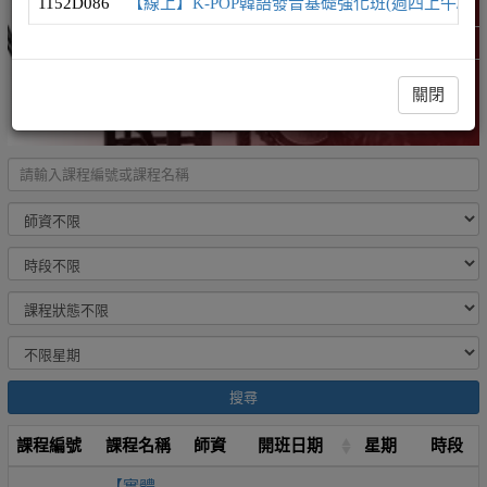
1152D086
【線上】K-POP韓語發音基礎強化班(週四上午/發
韓語學習地圖
精選課程 (此為彈跳視窗)
關閉
搜尋
課程編號
課程名稱
師資
開班日期
星期
時段