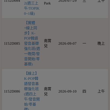
1152D084
2026-07-29
三
上午
2(週三上
Park
午/TOPIK
0~1級)
【實體
+線上同
步】K-
POP韓語
南霄
1152D085
發音基礎
2026-09-07
一
晚上
兒
強化班(週
一晚間/發
音開始/零
基礎)
【線上】
K-POP韓
語發音基
礎強化班
南霄
1152D086
2026-09-10
四
上午
(週四上
兒
午/發音開
始/零基
礎)