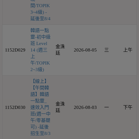
間/TOPIK
3~4級) -
延後至8/4
韓語一點
靈-初中級
班 Level
金洙
1152D029
14 (週三
2026-08-05
三
上午
廷
上
午/TOPIK
2~3級)
【線上】
【午間韓
語】韓語
一點靈_
金洙
1152D030
速效入門
2026-08-03
一
下午
廷
班(週一中
午/零基礎
可) -延後
招生至8/3