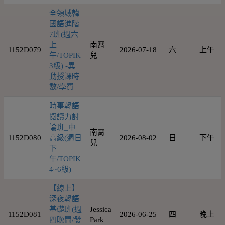
全領域韓
國語進階
7班(週六
上
南霄
1152D079
2026-07-18
六
上午
午/TOPIK
兒
3級) -異
動授課時
數/學費
時事韓語
閱讀力討
論班_中
南霄
1152D080
高級(週日
2026-08-02
日
下午
兒
下
午/TOPIK
4~6級)
【線上】
深夜韓語
基礎班(週
Jessica
1152D081
2026-06-25
四
晚上
四晚間/發
Park