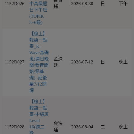
崔寶
1152D026
中高級週
2026-08-30
日
下午
鈺
日下午班
(TOPIK
5~6級)
【線上】
韓語一點
靈_K-
Wave基礎
班(週日晚
金洙
1152D027
2026-07-12
日
晚上
間/發音開
廷
始/零基
礎) -延後
至7/12開
課
【線上】
韓語一點
靈-中級班
Level
金洙
1152D028
16(週二
2026-08-04
二
晚上
廷
晚