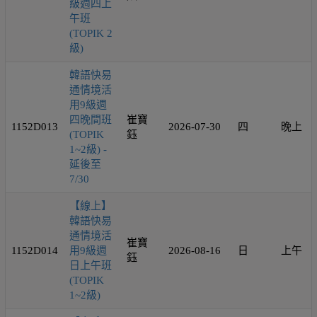
級週四上
午班
(TOPIK 2
級)
韓語快易
通情境活
用9級週
四晚間班
崔寶
1152D013
2026-07-30
四
晚上
(TOPIK
鈺
1~2級) -
延後至
7/30
【線上】
韓語快易
通情境活
崔寶
1152D014
用9級週
2026-08-16
日
上午
鈺
日上午班
(TOPIK
1~2級)