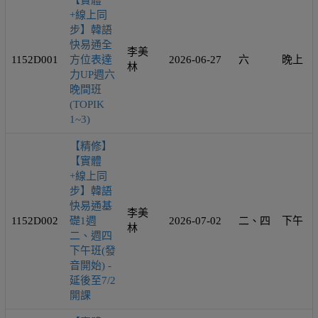
【實體
+線上同
步】韓語
快易通全
李美
1152D001
方位表達
2026-06-27
六
晚上
林
力UP週六
晚間班
(TOPIK
1~3)
【精修】
【實體
+線上同
步】韓語
快易通基
李美
1152D002
礎1週
2026-07-02
二、四
下午
林
二、週四
下午班(發
音開始) -
延後至7/2
開課