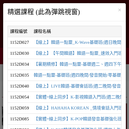
×
精選課程 (此為彈跳視窗)
課程編號
課程名稱
English
網站導覽
1152D027
【線上】韓語一點靈_K-Wave基礎班(週日晚間/發音
1152D030
【線上】【午間韓語】韓語一點靈_速效入門班(週一中
購物車
網頁選單
0
1152D034
【暑期精修】韓語一點靈-基礎週二、週四下午密集
相關連結
課程系列
學員登入
1152D035
韓語一點靈-基礎班(週四晚間/發音開始/零基礎)
1152D040
【線上】LIVE韓語-基礎會話班(週二晚間/發音開始/TOP
推廣課程
韓語系列
1152D054
【實體+線上同步】K-影視韓語入門班(週二晚間/零
1152D059
【線上】HAHAHA KOREAN _情境會話入門班(
韓語
1152D085
【實體+線上同步】K-POP韓語發音基礎強化班(週