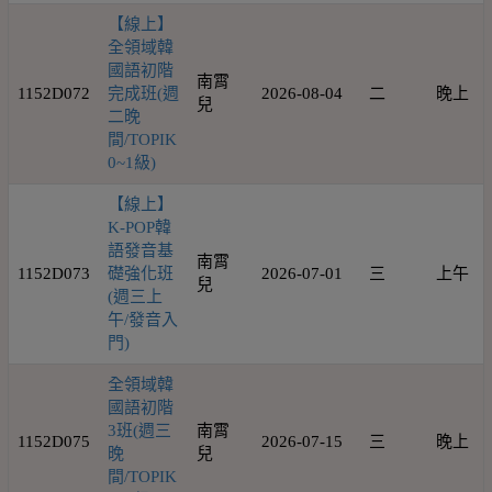
【線上】
全領域韓
國語初階
南霄
1152D072
完成班(週
2026-08-04
二
晚上
兒
二晚
間/TOPIK
0~1級)
【線上】
K-POP韓
語發音基
南霄
1152D073
礎強化班
2026-07-01
三
上午
兒
(週三上
午/發音入
門)
全領域韓
國語初階
3班(週三
南霄
1152D075
2026-07-15
三
晚上
晚
兒
間/TOPIK