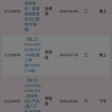
視韓語
班：看懂
任偲
1152D056
2026-08-04
二
晚上
韓劇靈魂
萍
的文化體
驗(零基
礎)
【線上】
HAHAHA
KOREAN
李知
1152D058
14B級(週
2026-07-29
三
晚上
炫
三晚
間/TOPIK
5~6級)
【線上】
HAHAHA
KOREAN
_情境會
李知
1152D059
話入門班
2026-09-05
六
下午
炫
(週六下
午/發音開