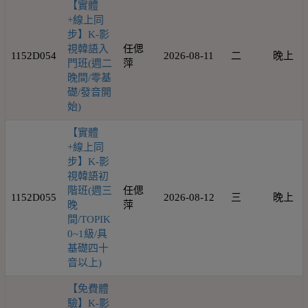
【實體
+線上同
步】K-影
視韓語入
任偲
1152D054
2026-08-11
二
晚上
門班(週二
萍
晚間/零基
礎/發音開
始)
【實體
+線上同
步】K-影
視韓語初
階班(週三
任偲
1152D055
2026-08-12
三
晚上
晚
萍
間/TOPIK
0~1級/具
基礎四十
音以上)
【免費體
驗】K-影