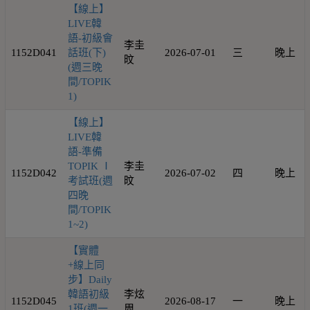
【線上】
LIVE韓
語-初級會
李圭
1152D041
話班(下)
2026-07-01
三
晚上
旼
(週三晚
間/TOPIK
1)
【線上】
LIVE韓
語-準備
TOPIK Ⅰ
李圭
1152D042
2026-07-02
四
晚上
考試班(週
旼
四晚
間/TOPIK
1~2)
【實體
+線上同
步】Daily
韓語初級
李炫
1152D045
2026-08-17
一
晚上
1班(週一
周