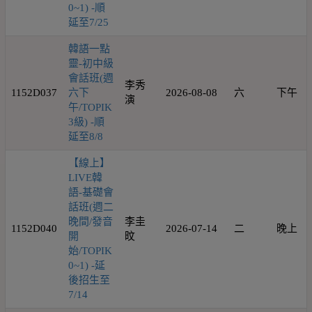
0~1) -順
延至7/25
韓語一點
靈-初中級
會話班(週
李秀
1152D037
六下
2026-08-08
六
下午
演
午/TOPIK
3級) -順
延至8/8
【線上】
LIVE韓
語-基礎會
話班(週二
晚間/發音
李圭
1152D040
2026-07-14
二
晚上
開
旼
始/TOPIK
0~1) -延
後招生至
7/14