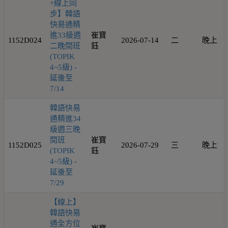
+線上同
步】韓語
快易通精
進33級週
崔寶
1152D024
2026-07-14
二
晚上
二晚間班
鈺
(TOPIK
4~5級) -
延後至
7/14
韓語快易
通精進34
級週三晚
間班
崔寶
1152D025
2026-07-29
三
晚上
(TOPIK
鈺
4~5級) -
延後至
7/29
【線上】
韓語快易
通全方位