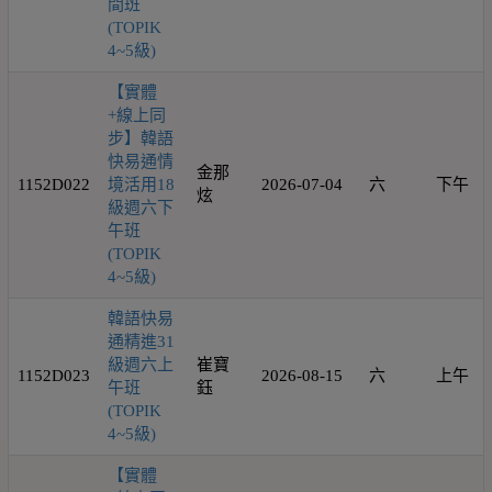
間班
(TOPIK
4~5級)
【實體
+線上同
步】韓語
快易通情
金那
1152D022
境活用18
2026-07-04
六
下午
炫
級週六下
午班
(TOPIK
4~5級)
韓語快易
通精進31
級週六上
崔寶
1152D023
2026-08-15
六
上午
午班
鈺
(TOPIK
4~5級)
【實體