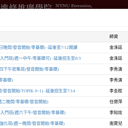
借
進修學分班
國際與兩岸交流
測驗與培訓
企業委訓
師資
智
晚間/發音開始/零基礎) -延後至7/12開課
金洙廷
班(週一中午/零基礎可) -延後招生至8/3
金洙廷
下午密集班(發音開始/零基礎)
李秀演
零基礎)
李秀演
音開始/TOPIK 0~1) -延後招生至7/14
李圭旼
列
二晚間/零基礎/發音開始)
任偲萍
會話入門班(週六下午/發音開始/零基礎)
李知炫
強化班(週一晚間/發音開始/零基礎)
南霄兒