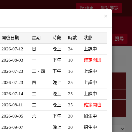
English
網站導覽
×
華語書苑
師大新文藝復興
開班日期
星期
時段
時數
狀態
能客服
結帳
搜尋
0
2026-07-12
日
晚上
24
上課中
2026-08-03
一
下午
10
確定開班
2026-07-23
二、四
下午
16
上課中
2026-07-23
四
晚上
25
上課中
韓語學習地圖
2026-07-14
二
晚上
25
上課中
精選課程 (此為彈跳視窗)
2026-08-11
二
晚上
25
確定開班
2026-09-05
六
下午
30
招生中
2026-09-07
一
晚上
30
招生中