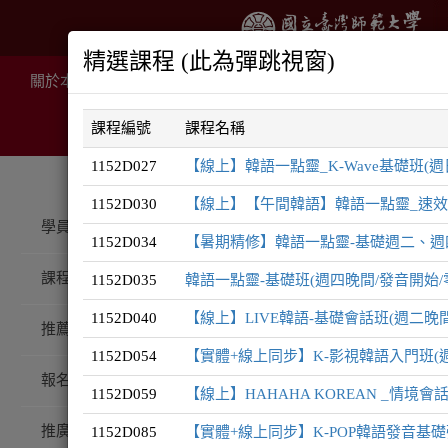
精選課程 (此為彈跳視窗)
關於本院
推廣課程
線上課程
住宿服務
場地租
課程編號
課程名稱
1152D027
【線上】韓語一點靈_K-Wave基礎班(週日
1152D030
【線上】【午間韓語】韓語一點靈_速效入門
推廣課程
韓語系列
學員登入
1152D034
【暑期精修】韓語一點靈-基礎週二、週四
課程總覽
1152D035
韓語一點靈-基礎班(週四晚間/發音開始/
韓語
1152D040
【線上】LIVE韓語-基礎會話班(週二晚間/發
系
推薦課程
1152D054
【實體+線上同步】K-影視韓語入門班(週
報名注意事項
1152D059
【線上】HAHAHA KOREAN _情境
推廣QA
1152D085
【實體+線上同步】K-POP韓語發音基礎