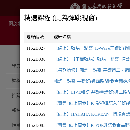
精選課程 (此為彈跳視窗)
關於本院
推廣課程
線上課程
住宿服務
場地租
課程編號
課程名稱
1152D027
【線上】韓語一點靈_K-Wave基礎班(週日
1152D030
【線上】【午間韓語】韓語一點靈_速效入門
推廣課程
韓語系列
學員登入
1152D034
【暑期精修】韓語一點靈-基礎週二、週四
課程總覽
1152D035
韓語一點靈-基礎班(週四晚間/發音開始/
韓語
1152D040
【線上】LIVE韓語-基礎會話班(週二晚間/發
系
推薦課程
1152D054
【實體+線上同步】K-影視韓語入門班(週
報名注意事項
1152D059
【線上】HAHAHA KOREAN _情境
推廣QA
1152D085
【實體+線上同步】K-POP韓語發音基礎