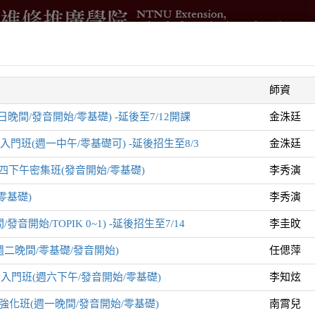
借
進修學分班
國際與兩岸交流
測驗與培訓
企業委訓
師資
智
晚間/發音開始/零基礎) -延後至7/12開課
金洙廷
班(週一中午/零基礎可) -延後招生至8/3
金洙廷
下午密集班(發音開始/零基礎)
李秀演
零基礎)
李秀演
音開始/TOPIK 0~1) -延後招生至7/14
李圭旼
列
二晚間/零基礎/發音開始)
任偲萍
會話入門班(週六下午/發音開始/零基礎)
李知炫
強化班(週一晚間/發音開始/零基礎)
南霄兒