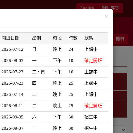
English
網站導覽
×
華語書苑
師大新文藝復興
開班日期
星期
時段
時數
狀態
能客服
結帳
搜尋
0
2026-07-12
日
晚上
24
上課中
2026-08-03
一
下午
10
確定開班
2026-07-23
二、四
下午
16
上課中
2026-07-23
四
晚上
25
上課中
韓語學習地圖
2026-07-14
二
晚上
25
上課中
精選課程 (此為彈跳視窗)
2026-08-11
二
晚上
25
確定開班
2026-09-05
六
下午
30
招生中
2026-09-07
一
晚上
30
招生中