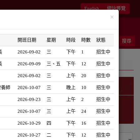
English
網站導覽
×
華語書苑
師大新文藝復興
開班日期
星期
時段
時數
狀態
能客服
結帳
搜尋
0
長
2026-09-02
三
下午
1
招生中
長
2026-09-09
三、五
下午
12
招生中
2026-09-02
三
上午
20
招生中
營養師
2026-10-07
三
晚上
10
招生中
高年級50+
2026-09-23
三
上午
2
招生中
2026-10-07
三
上午
24
招生中
2026-10-29
四
下午
16
招生中
2026-10-27
二
下午
12
招生中