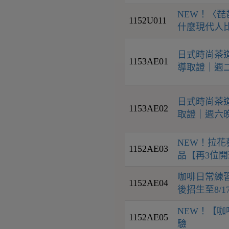
NEW！〈
1152U011
什麼現代人比古
日式時尚茶道
1153AE01
導取證｜週二
日式時尚茶道
1153AE02
取證｜週六晚
NEW！拉
1152AE03
品【再3位
咖啡日常練習
1152AE04
後招生至8/17
NEW！【咖
1152AE05
驗