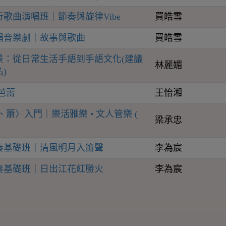
歌曲演唱班｜節奏與旋律Vibe
買皓雪
唱音樂劇｜故事與歌曲
買皓雪
景：從日常生活手語到手語文化(建議
林麗媚
)
芭蕾
王怡湘
、簫〉入門｜樂活雅樂 • 文人管樂 (
梁承忠
奏基礎班｜清風明月入笛聲
李為宸
奏基礎班｜日出江花紅勝火
李為宸