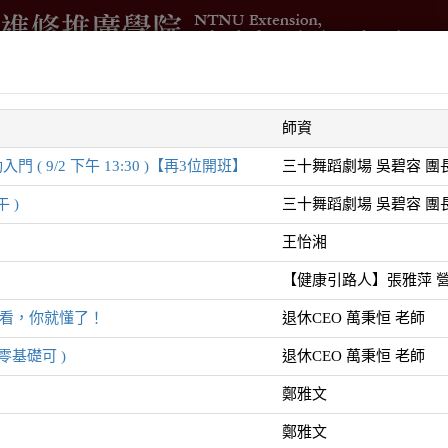
借
進修學分班
國際與兩岸交流
測驗與培訓
企業委訓
師資
智
 9/2 下午 13:30 )【再3位開班】
三十舞蹈劇場 吳碧容 團
 )
三十舞蹈劇場 吳碧容 團
王怡湘
【健康引路人】張雅萍 
 50無限
玩看，你就懂了！
退休CEO 萬秉恒 老師
系列
零基礎可 )
退休CEO 萬秉恒 老師
鄭雅文
鄭雅文