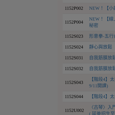
1152P002
NEW！【小
NEW！【
1152P004
秘密
1152S023
形意拳-五行內
1152S024
靜心與放鬆
1152S031
自我筋膜放鬆
1152S032
自我筋膜放鬆
【階段4】太
1152S043
9/11開課)
1152S044
【階段4】太
〈古琴〉入門｜
1152U002
( 延後招生至9