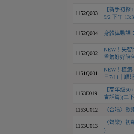
【新手初探1
1152Q003
9/2 下午 1
1152Q004
身體律動課：
NEW！失
1152Q002
香氣好好陪
NEW！植癒
1151Q001
日7/11｜順延
【高年級50
1153E019
會話篇)(二下
1153U012
〈合唱〉歡樂
〈聲樂〉初級班
1153U013
)