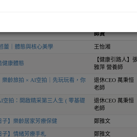
師資
活芭蕾｜體態與核心美學
王怡湘
【健康引路人】
造健康體態
雅萍 營養師
樂齡旅拍 × AI空拍｜先玩玩看，你
退休CEO 萬秉恒
老師
 AI空拍：開啟精采第三人生 ( 零基礎
退休CEO 萬秉恒
老師
日子】樂齡居家芳療保健
鄭雅文
日子】情緒芳療手札
鄭雅文