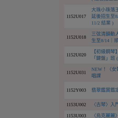
大珠小珠落
1152U017
延後招生至8/
11/2 結業 )
三弦清韻動人
1152U018
生至8/14｜順延
【初級鋼琴
1152U020
「鍵盤」班 ( 
NEW！〈
1152U031
唱課
1152Y003
翡翠鑑賞鑑定
1153U002
〈古琴〉入門｜
1153U003
〈烏克麗麗〉