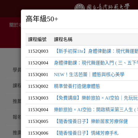
高年級50+
關於本院
推廣課程
線上課程
住宿服務
場地租
課程編號
課程名稱
1152Q003
【新手初探1hr】身體律動課：現代舞運動入門 (
1152Q004
身體律動課：現代舞運動入門 ( 三、五下午
推廣課程
樂齡 / 50無限
學員登入
1153Q001
NEW！生活芭蕾｜體態與核心美學
課程總覽
1153Q002
精準營養打造健康體態
樂齡 /
1153Q003
【免費講座】樂齡旅拍 × AI空拍｜先玩
推薦課程
1153Q004
樂齡旅拍 × AI空拍：開啟精采第三人生 ( 
報名注意事項
1153Q005
【隨香慢養日子】樂齡居家芳療保健
推廣QA
1153Q006
【隨香慢養日子】情緒芳療手札