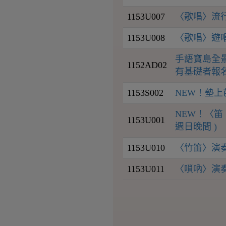
1153U007
〈歌唱〉流行
1153U008
〈歌唱〉遊
手語寶島全
1152AD02
有基礎者報名
1153S002
NEW！墊上
NEW！〈笛
1153U001
週日晚間 )
1153U010
〈竹笛〉演
1153U011
〈嗩吶〉演