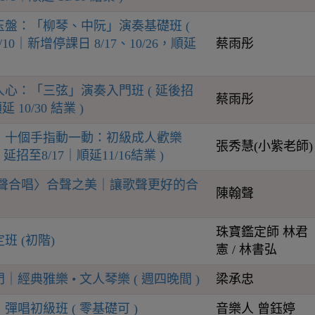
玉盤：「柳琴、中阮」演奏基礎班 (
10｜新增停課日 8/17、10/26，順延
蔡雨彤
心：「三弦」演奏入門班 ( 延後招
蔡雨彤
 10/30 結業 )
】十個手指動一動：初級成人歡樂
張秀慧(小紫老師)
延招至8/17｜順延11/16結業 )
女聲合唱〉合聲之美｜讓歌聲更好的合
陳翰聲
珠寶鑑定師 林君
班 (初階)
憲 / 林書弘
經典雅樂 • 文人琴樂 ( 週四晚間 )
梁承忠
彈唱初級班 ( 零基礎可 )
音樂人 曾鈺婷