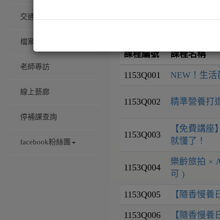
交通/校園配置
檔案下載
課程編號
課程名稱
老師專訪
1153Q001
NEW！生
線上藝廊
1153Q002
精準營養打
停補課查詢
【免費講座】
1153Q003
就懂了！
facebook粉絲團
樂齡旅拍 ×
1153Q004
可 )
1153Q005
【隨香慢養
1153Q006
【隨香慢養