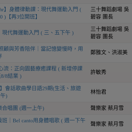
hr】身體律動課：現代舞運動入門 (
三十舞蹈劇場 吳
3:30 )【再3位開班】
碧容 團長
三十舞蹈劇場 吳
現代舞運動入門 ( 三、五下午 )
碧容 團長
智照顧與芳香陪伴｜當記憶變慢時，用
鄭雅文、洪淑美
伴
心流：正向園藝療癒課程 ( 新增停課
許敏秀
8/8結業 )
+】會話歌曲學日語29期(生活、旅遊
林怡君
午)
合唱團 (週一上午)
聲樂家 蔡月雪
｜Bel canto用身體唱歌 ( 週一下午
聲樂家 蔡月雪