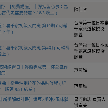
琵琶〉【免費講座】｜彈指皆心事：為
陳佳容
代更需要琵琶？( 8/5 晚上 )
台灣第一位日本
：裏千家初級入門班 第10期 ( 可輔
千家茶道教授 鄭
下午 )
姵萱
台灣第一位日本
：裏千家初級入門班 第4期 ( 可輔導
千家茶道教授 鄭
上 )
姵萱
花藝術練習日｜輕鬆完成第一杯拿鐵作
范育維
開班】
曲｜從手沖到拉花的品味旅程 ( 延
范育維
｜順延 9/21 結業 )
啡新手解鎖計畫】烘豆×手沖×風味體
星河珈琲 負責人
洪富美