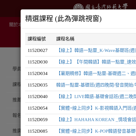
精選課程 (此為彈跳視窗)
關於本院
推廣課程
線上課程
住宿服務
場地租
課程編號
課程名稱
1152D027
【線上】韓語一點靈_K-Wave基礎班(週日
1152D030
【線上】【午間韓語】韓語一點靈_速效入門
推廣課程
韓語系列
學員登入
1152D034
【暑期精修】韓語一點靈-基礎週二、週四
課程總覽
1152D035
韓語一點靈-基礎班(週四晚間/發音開始/
韓語
1152D040
【線上】LIVE韓語-基礎會話班(週二晚間/發
系
推薦課程
1152D054
【實體+線上同步】K-影視韓語入門班(週
報名注意事項
1152D059
【線上】HAHAHA KOREAN _情境
推廣QA
1152D085
【實體+線上同步】K-POP韓語發音基礎