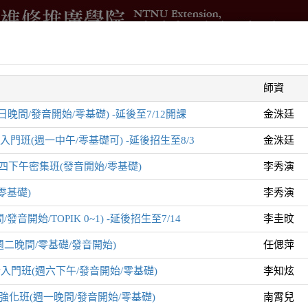
借
進修學分班
國際與兩岸交流
測驗與培訓
企業委訓
師資
智
晚間/發音開始/零基礎) -延後至7/12開課
金洙廷
班(週一中午/零基礎可) -延後招生至8/3
金洙廷
下午密集班(發音開始/零基礎)
李秀演
零基礎)
李秀演
音開始/TOPIK 0~1) -延後招生至7/14
李圭旼
列
二晚間/零基礎/發音開始)
任偲萍
會話入門班(週六下午/發音開始/零基礎)
李知炫
強化班(週一晚間/發音開始/零基礎)
南霄兒