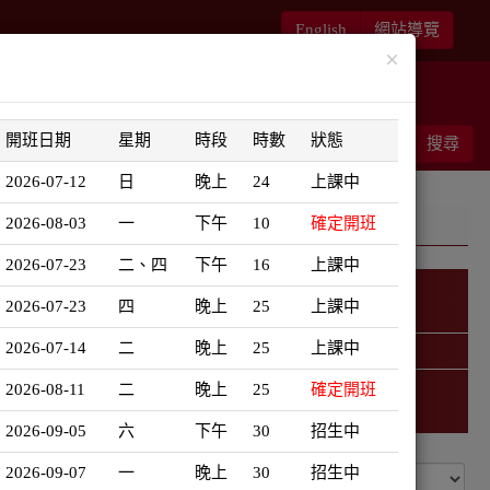
English
網站導覽
×
華語書苑
師大新文藝復興
開班日期
星期
時段
時數
狀態
能客服
結帳
搜尋
0
2026-07-12
日
晚上
24
上課中
2026-08-03
一
下午
10
確定開班
2026-07-23
二、四
下午
16
上課中
2026-07-23
四
晚上
25
上課中
韓語學習地圖
2026-07-14
二
晚上
25
上課中
精選課程 (此為彈跳視窗)
2026-08-11
二
晚上
25
確定開班
2026-09-05
六
下午
30
招生中
2026-09-07
一
晚上
30
招生中