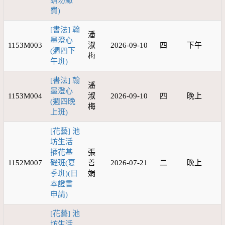
請勿繳
費)
[書法] 翰
潘
墨澄心
1153M003
淑
2026-09-10
四
下午
(週四下
梅
午班)
[書法] 翰
潘
墨澄心
1153M004
淑
2026-09-10
四
晚上
(週四晚
梅
上班)
[花藝] 池
坊生活
插花基
張
1152M007
礎班(夏
善
2026-07-21
二
晚上
季班)(日
娟
本證書
申請)
[花藝] 池
坊生活