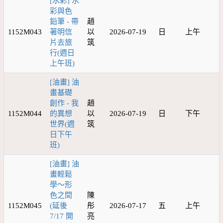
[水彩] 水
彩與色
鉛筆 - 帶
趙
1152M043
著明信
以
2026-07-19
日
上午
片去旅
筑
行(週日
上午班)
[油畫] 油
畫基礎
創作 - 我
趙
1152M044
的異想
以
2026-07-19
日
下午
世界(週
筑
日下午
班)
[油畫] 油
畫輕鬆
學～形
色之間
陳
1152M045
(延後
彤
2026-07-17
五
上午
7/17 開
亮