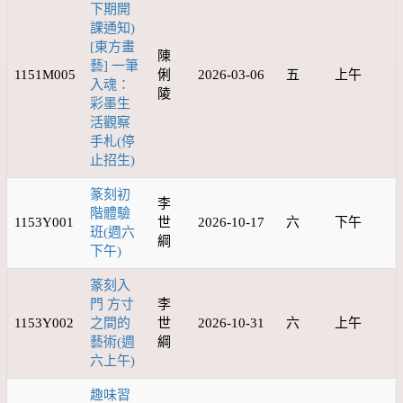
下期開
課通知)
[東方畫
陳
藝] 一筆
1151M005
俐
2026-03-06
五
上午
入魂：
陵
彩墨生
活觀察
手札(停
止招生)
篆刻初
李
階體驗
1153Y001
世
2026-10-17
六
下午
班(週六
綱
下午)
篆刻入
門 方寸
李
1153Y002
之間的
世
2026-10-31
六
上午
藝術(週
綱
六上午)
趣味習