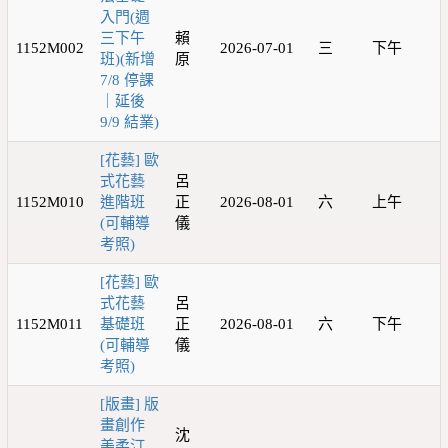
入門(週
三下午
賴
1152M002
2026-07-01
三
下午
班)(新增
原
7/8 停課
｜延後
9/9 結業)
[花藝] 歐
式花藝
呂
1152M010
進階班
正
2026-08-01
六
上午
(可輔導
儀
考照)
[花藝] 歐
式花藝
呂
1152M011
基礎班
正
2026-08-01
六
下午
(可輔導
儀
考照)
[版畫] 版
畫創作
沈
美柔汀