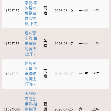
字營-字
的積木
葉
1152F057
2026-08-10
一~五
下午
堆疊和
曄
變形實
驗(下午)
趣味習
字營-筆
葉
1152F058
畫線條
2026-08-17
一~五
上午
曄
的魔法
(上午)
趣味習
字營-筆
葉
1152F059
畫線條
2026-08-17
一~五
下午
曄
的魔法
(下午)
天然染
織創意
手作-植
張
1152Y008
物移印
佩
2026-07-25
六
上午