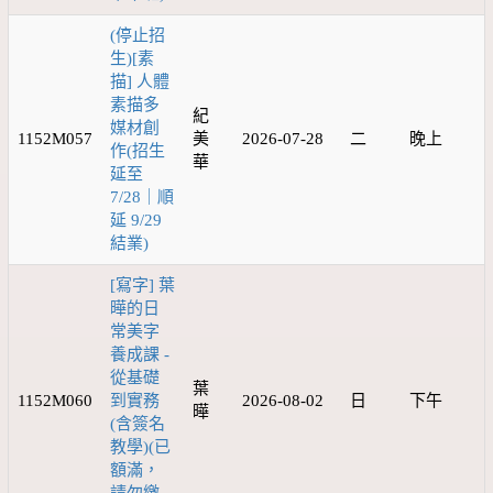
(停止招
生)[素
描] 人體
素描多
紀
媒材創
1152M057
美
2026-07-28
二
晚上
作(招生
華
延至
7/28｜順
延 9/29
結業)
[寫字] 葉
曄的日
常美字
養成課 -
從基礎
葉
1152M060
到實務
2026-08-02
日
下午
曄
(含簽名
教學)(已
額滿，