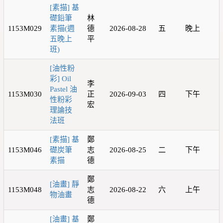
[素描] 基
礎鉛筆
林
1153M029
素描(週
德
2026-08-28
五
晚上
五晚上
平
班)
[油性粉
彩] Oil
李
Pastel 油
1153M030
正
2026-09-03
四
下午
性粉彩
宏
理論技
法班
[素描] 基
鄭
1153M046
礎炭筆
志
2026-08-25
二
下午
素描
德
鄭
[油畫] 靜
1153M048
志
2026-08-22
六
上午
物油畫
德
[油畫] 基
鄭