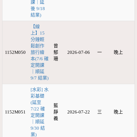
課｜延
後 9/18
結業)
【線
上】15
分鐘輕
鬆創作
曾
1152M050
旅行繪
郁
2026-07-06
一
晚上
本(7/6 確
珊
定開課
｜順延
9/7 結業)
[水彩] 水
彩基礎
(延至
藍
7/22 確
1152M051
靜
2026-07-22
三
晚上
定開課
義
｜順延
9/30 結
業)