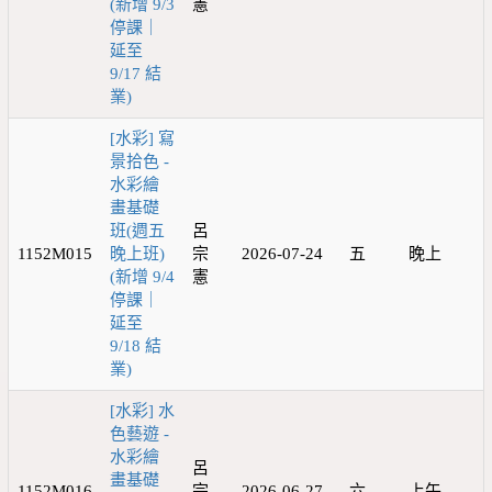
(新增 9/3
憲
停課｜
延至
9/17 結
業)
[水彩] 寫
景拾色 -
水彩繪
畫基礎
班(週五
呂
1152M015
晚上班)
宗
2026-07-24
五
晚上
(新增 9/4
憲
停課｜
延至
9/18 結
業)
[水彩] 水
色藝遊 -
水彩繪
呂
畫基礎
1152M016
宗
2026-06-27
六
上午