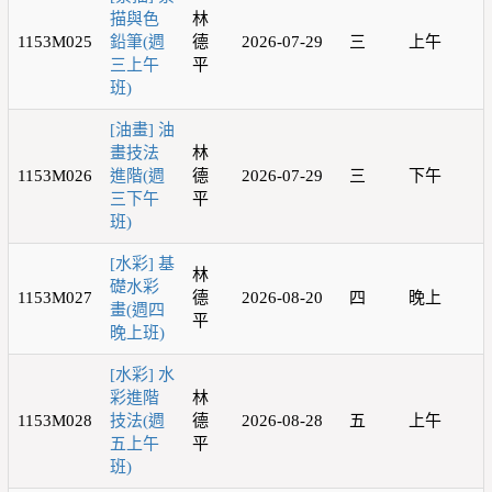
描與色
林
1153M025
鉛筆(週
德
2026-07-29
三
上午
三上午
平
班)
[油畫] 油
畫技法
林
1153M026
進階(週
德
2026-07-29
三
下午
三下午
平
班)
[水彩] 基
林
礎水彩
1153M027
德
2026-08-20
四
晚上
畫(週四
平
晚上班)
[水彩] 水
彩進階
林
1153M028
技法(週
德
2026-08-28
五
上午
五上午
平
班)