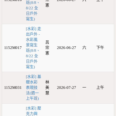
班(8/8、
憲
8/22 全
日戶外
寫生)
[水彩] 走
出戶外 -
水彩風
呂
景寫生
1152M017
宗
2026-06-27
六
下午
班(8/8、
憲
8/22 全
日戶外
寫生)
[水彩] 基
礎水彩
林
1152M031
表現技
美
2026-07-27
一
上午
法(週一
慧
上午班)
[水彩] 壓
克力與