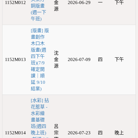
1152M012
金
2026-06-29
一
下午
銅版畫
源
(週一下
午班)
[版畫] 版
畫創作
木口木
版畫(週
沈
四下午
1152M013
金
2026-07-09
四
下午
班)(7/9
源
確定開
課｜順
延 9/10
結業)
[水彩] 拈
花惹草 -
水彩繪
畫基礎
班(週四
呂
1152M014
晚上班)
宗
2026-07-23
四
晚上