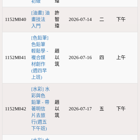
初級
瑋
[油畫] 油
許
1152M040
畫技法
智
2026-07-14
二
下午
入門
瑋
[色鉛筆]
色鉛筆
輕鬆學 -
趙
1152M041
複合媒
以
2026-07-16
四
上午
材創作
筑
(週四早
上班)
[水彩] 水
彩與色
鉛筆 - 帶
趙
1152M042
著明信
以
2026-07-17
五
下午
片去旅
筑
行(週五
下午班)