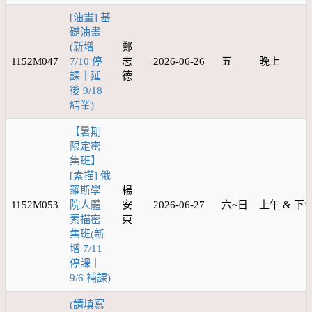
[油畫] 基
礎油畫
(新增
鄭
1152M047
7/10 停
志
2026-06-26
五
晚上
課｜延
德
後 9/18
結業)
【暑期
限定密
集班】
[素描] 俄
羅斯學
楊
1152M053
院人體
安
2026-06-27
六~日
上午 & 下
素描密
東
集班(新
增 7/11
停課｜
9/6 補課)
(請填寫