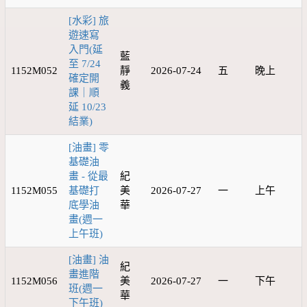
[水彩] 旅
遊速寫
入門(延
藍
至 7/24
1152M052
靜
2026-07-24
五
晚上
確定開
義
課｜順
延 10/23
結業)
[油畫] 零
基礎油
畫 - 從最
紀
1152M055
基礎打
美
2026-07-27
一
上午
底學油
華
畫(週一
上午班)
[油畫] 油
紀
畫進階
1152M056
美
2026-07-27
一
下午
班(週一
華
下午班)