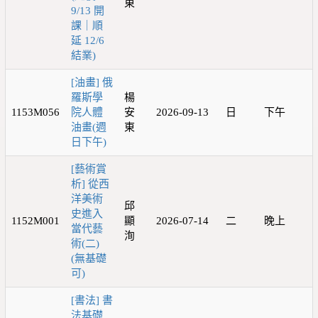
東
9/13 開
課｜順
延 12/6
結業)
[油畫] 俄
羅斯學
楊
1153M056
院人體
安
2026-09-13
日
下午
油畫(週
東
日下午)
[藝術賞
析] 從西
洋美術
邱
史進入
1152M001
顯
2026-07-14
二
晚上
當代藝
洵
術(二)
(無基礎
可)
[書法] 書
法基礎