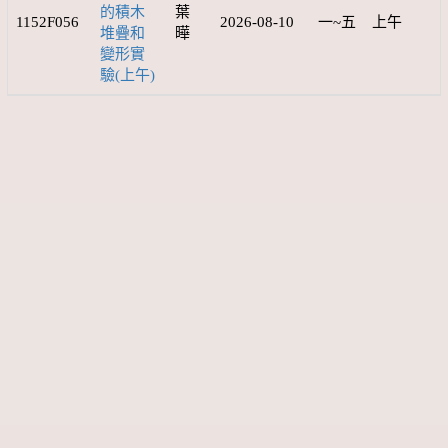
的積木
葉
1152F056
2026-08-10
一~五
上午
堆疊和
曄
變形實
驗(上午)