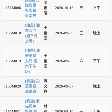
[素描] 基
陳
礎炭筆
1153M006
俐
2026-10-16
五
下午
與炭精
陵
筆素描
[油畫] 油
王
畫入門
1153M018
俊
2026-09-30
三
晚上
(週三晚
棠
上班)
[油畫] 油
畫風景
王
1153M019
入門(週
俊
2026-09-05
六
下午
六下午
棠
班)
[素描] 鉛
陳
1153M020
筆素描
文
2026-09-07
一
晚上
基礎班
祥
[素描] 素
描與色
林
1153M021
鉛筆(週
德
2026-08-10
一
上午