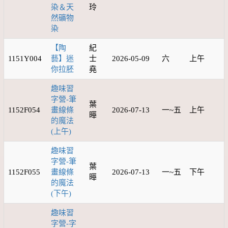
染＆天
玲
然礦物
染
【陶
紀
1151Y004
藝】迷
士
2026-05-09
六
上午
你拉胚
堯
趣味習
字營-筆
葉
1152F054
畫線條
2026-07-13
一~五
上午
曄
的魔法
(上午)
趣味習
字營-筆
葉
1152F055
畫線條
2026-07-13
一~五
下午
曄
的魔法
(下午)
趣味習
字營-字