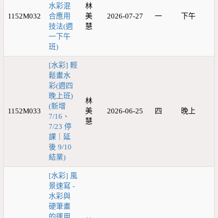
水彩混
林
1152M032
合應用
美
2026-07-27
一
下午
技法(週
慧
一下午
班)
[水彩] 輕
鬆畫水
彩(週四
晚上班)
林
(新增
1152M033
美
2026-06-25
四
晚上
7/16、
慧
7/23 停
課｜延
後 9/10
結業)
[水彩] 風
景速寫 -
水彩與
硬筆畫
的運用