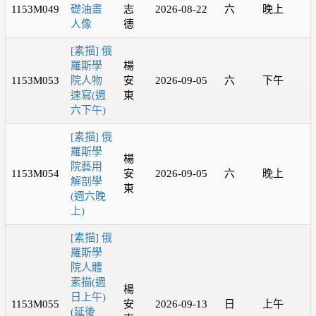
1153M049
礎油畫
志
2026-08-22
六
晚上
人像
德
[素描] 俄
羅斯學
楊
1153M053
院人物
安
2026-09-05
六
下午
速寫(週
東
六下午)
[素描] 俄
羅斯學
楊
院藝用
1153M054
安
2026-09-05
六
晚上
解剖學
東
(週六晚
上)
[素描] 俄
羅斯學
院人體
素描(週
楊
日上午)
1153M055
安
2026-09-13
日
上午
(延後