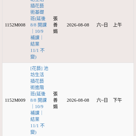
插花藝
術基礎
班(延後
張
1152M008
8/8 開課
善
2026-08-08
六~日
上午
｜10/9
娟
補課｜
結業
11/1 不
變)
[花藝] 池
坊生活
插花藝
術進階
班(延後
張
1152M009
8/8 開課
善
2026-08-08
六~日
下午
｜10/9
娟
補課｜
結業
11/1 不
變)