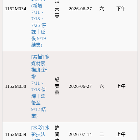
林
(新增
1152M034
美
2026-06-27
六
下午
7/11、
慧
7/18、
7/25 停
課｜延
後 9/19
結業)
[素描] 多
媒材素
描班(新
增
紀
7/11、
1152M038
美
2026-06-27
六
上午
7/18 停
華
課｜延
後至
9/12 結
業)
[水彩] 水
許
1152M039
彩技法
智
2026-07-14
二
上午