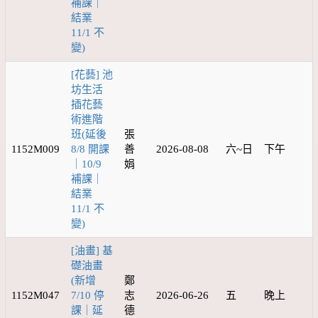
補課｜
結業
11/1 不
變)
[花藝] 池
坊生活
插花藝
術進階
班(延後
張
1152M009
8/8 開課
善
2026-08-08
六~日
下午
｜10/9
娟
補課｜
結業
11/1 不
變)
[油畫] 基
礎油畫
(新增
鄭
1152M047
7/10 停
志
2026-06-26
五
晚上
課｜延
德