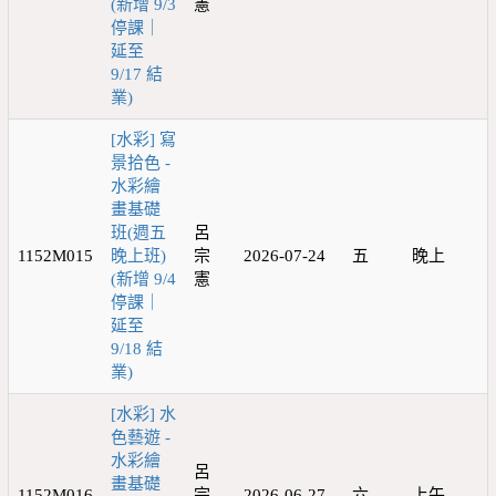
(新增 9/3
憲
停課｜
延至
9/17 結
業)
[水彩] 寫
景拾色 -
水彩繪
畫基礎
班(週五
呂
1152M015
晚上班)
宗
2026-07-24
五
晚上
(新增 9/4
憲
停課｜
延至
9/18 結
業)
[水彩] 水
色藝遊 -
水彩繪
呂
畫基礎
1152M016
宗
2026-06-27
六
上午