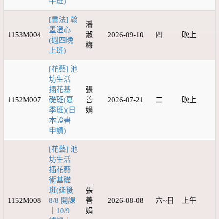
午班)
[書法] 翰
潘
墨澄心
1153M004
淑
2026-09-10
四
晚上
(週四晚
梅
上班)
[花藝] 池
坊生活
插花基
張
1152M007
礎班(夏
善
2026-07-21
二
晚上
季班)(日
娟
本證書
申請)
[花藝] 池
坊生活
插花藝
術基礎
班(延後
張
1152M008
8/8 開課
善
2026-08-08
六~日
上午
｜10/9
娟