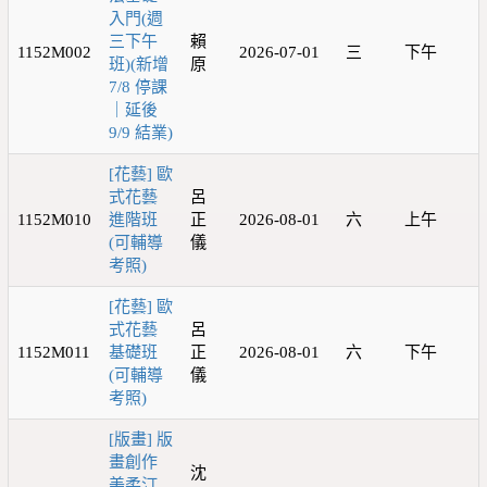
入門(週
三下午
賴
1152M002
2026-07-01
三
下午
班)(新增
原
7/8 停課
｜延後
9/9 結業)
[花藝] 歐
式花藝
呂
1152M010
進階班
正
2026-08-01
六
上午
(可輔導
儀
考照)
[花藝] 歐
式花藝
呂
1152M011
基礎班
正
2026-08-01
六
下午
(可輔導
儀
考照)
[版畫] 版
畫創作
沈
美柔汀