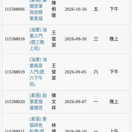
[素描] 基
陳
礎炭筆
1153M006
俐
2026-10-16
五
下午
與炭精
陵
筆素描
[油畫] 油
王
畫入門
1153M018
俊
2026-09-30
三
晚上
(週三晚
棠
上班)
[油畫] 油
畫風景
王
1153M019
入門(週
俊
2026-09-05
六
下午
六下午
棠
班)
[素描] 鉛
陳
1153M020
筆素描
文
2026-09-07
一
晚上
基礎班
祥
[素描] 素
描與色
林
1153M021
鉛筆(週
德
2026-08-10
一
上午