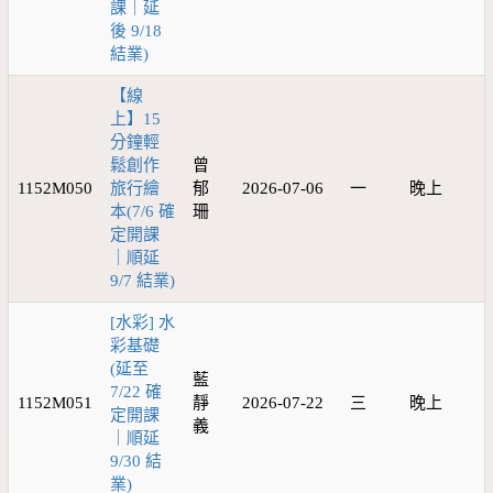
課｜延
後 9/18
結業)
【線
上】15
分鐘輕
鬆創作
曾
1152M050
旅行繪
郁
2026-07-06
一
晚上
本(7/6 確
珊
定開課
｜順延
9/7 結業)
[水彩] 水
彩基礎
(延至
藍
7/22 確
1152M051
靜
2026-07-22
三
晚上
定開課
義
｜順延
9/30 結
業)