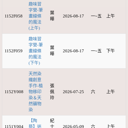
趣味習
字營-筆
葉
1152F058
畫線條
2026-08-17
一~五
上午
曄
的魔法
(上午)
趣味習
字營-筆
葉
1152F059
畫線條
2026-08-17
一~五
下午
曄
的魔法
(下午)
天然染
織創意
手作-植
張
1152Y008
物移印
佩
2026-07-25
六
上午
染＆天
玲
然礦物
染
【陶
紀
1151Y004
藝】迷
士
2026-05-09
六
上午