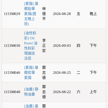
[素描] 基
礎鉛筆
林
1153M029
素描(週
德
2026-08-28
五
晚上
五晚上
平
班)
[油性粉
彩] Oil
李
Pastel 油
1153M030
正
2026-09-03
四
下午
性粉彩
宏
理論技
法班
[素描] 基
鄭
1153M046
礎炭筆
志
2026-08-25
二
下午
素描
德
鄭
[油畫] 靜
1153M048
志
2026-08-22
六
上午
物油畫
德
[油畫] 基
鄭