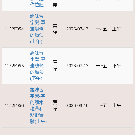
你拉胚
堯
趣味習
字營-筆
葉
1152F054
畫線條
2026-07-13
一~五
上午
曄
的魔法
(上午)
趣味習
字營-筆
葉
1152F055
畫線條
2026-07-13
一~五
下午
曄
的魔法
(下午)
趣味習
字營-字
的積木
葉
1152F056
2026-08-10
一~五
上午
堆疊和
曄
變形實
驗(上午)