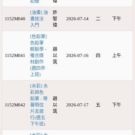
初級
瑋
[油畫] 油
許
1152M040
畫技法
智
2026-07-14
二
下午
入門
瑋
[色鉛筆]
色鉛筆
輕鬆學 -
趙
1152M041
複合媒
以
2026-07-16
四
上午
材創作
筑
(週四早
上班)
[水彩] 水
彩與色
鉛筆 - 帶
趙
1152M042
著明信
以
2026-07-17
五
下午
片去旅
筑
行(週五
下午班)