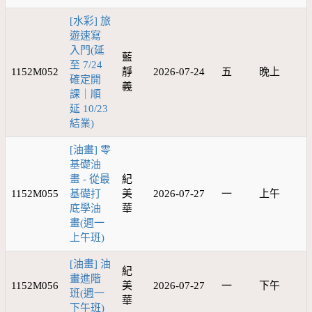
[水彩] 旅
遊速寫
入門(延
藍
至 7/24
1152M052
靜
2026-07-24
五
晚上
確定開
義
課｜順
延 10/23
結業)
[油畫] 零
基礎油
畫 - 從最
紀
1152M055
基礎打
美
2026-07-27
一
上午
底學油
華
畫(週一
上午班)
[油畫] 油
紀
畫進階
1152M056
美
2026-07-27
一
下午
班(週一
華
下午班)