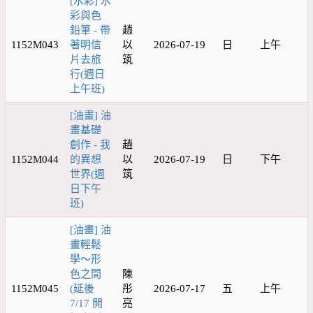
[水彩] 水
彩與色
鉛筆 - 帶
趙
1152M043
著明信
以
2026-07-19
日
上午
片去旅
筑
行(週日
上午班)
[油畫] 油
畫基礎
創作 - 我
趙
1152M044
的異想
以
2026-07-19
日
下午
世界(週
筑
日下午
班)
[油畫] 油
畫輕鬆
學～形
色之間
陳
1152M045
(延後
彤
2026-07-17
五
上午
7/17 開
亮