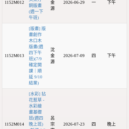
1152M012
金
2026-06-29
一
下午
銅版畫
源
(週一下
午班)
[版畫] 版
畫創作
木口木
版畫(週
沈
四下午
1152M013
金
2026-07-09
四
下午
班)(7/9
源
確定開
課｜順
延 9/10
結業)
[水彩] 拈
花惹草 -
水彩繪
畫基礎
班(週四
呂
1152M014
晚上班)
宗
2026-07-23
四
晚上