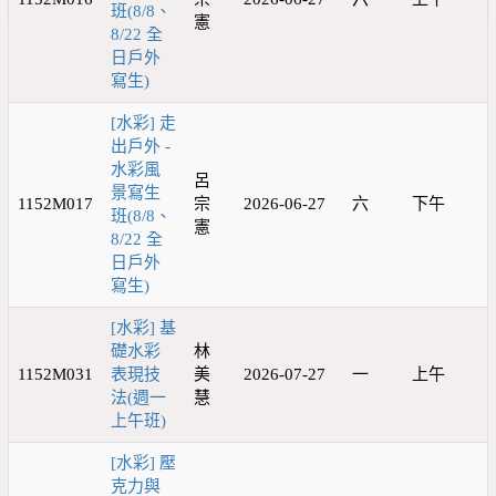
班(8/8、
憲
8/22 全
日戶外
寫生)
[水彩] 走
出戶外 -
水彩風
呂
景寫生
1152M017
宗
2026-06-27
六
下午
班(8/8、
憲
8/22 全
日戶外
寫生)
[水彩] 基
礎水彩
林
1152M031
表現技
美
2026-07-27
一
上午
法(週一
慧
上午班)
[水彩] 壓
克力與