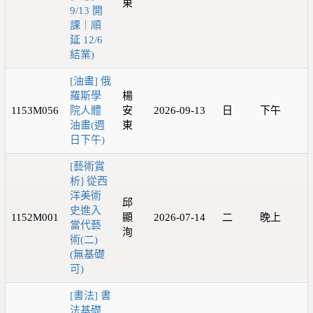
東
9/13 開
課｜順
延 12/6
結業)
[油畫] 俄
羅斯學
楊
1153M056
院人體
安
2026-09-13
日
下午
油畫(週
東
日下午)
[藝術賞
析] 從西
洋美術
邱
史進入
1152M001
顯
2026-07-14
二
晚上
當代藝
洵
術(二)
(無基礎
可)
[書法] 書
法基礎