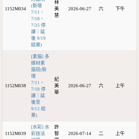
林
(新增
1152M034
美
2026-06-27
六
下午
7/11、
慧
7/18、
7/25 停
課｜延
後 9/19
結業)
[素描] 多
媒材素
描班(新
增
紀
7/11、
1152M038
美
2026-06-27
六
上午
7/18 停
華
課｜延
後至
9/12 結
業)
[水彩] 水
許
1152M039
彩技法
智
2026-07-14
二
上午