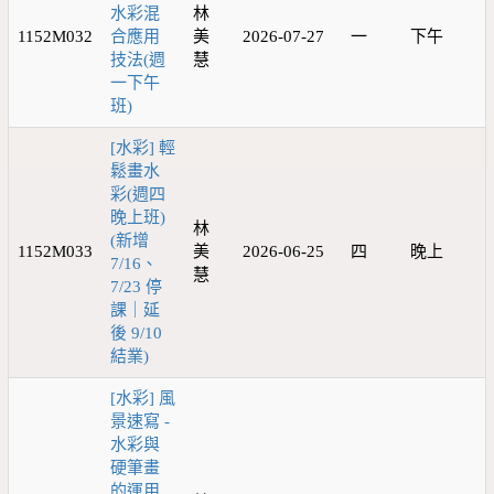
水彩混
林
1152M032
合應用
美
2026-07-27
一
下午
技法(週
慧
一下午
班)
[水彩] 輕
鬆畫水
彩(週四
晚上班)
林
(新增
1152M033
美
2026-06-25
四
晚上
7/16、
慧
7/23 停
課｜延
後 9/10
結業)
[水彩] 風
景速寫 -
水彩與
硬筆畫
的運用