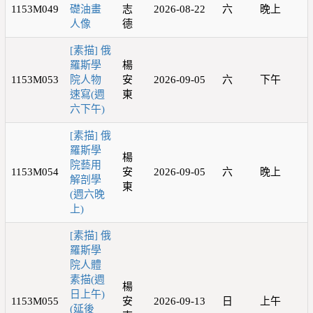
1153M049
礎油畫
志
2026-08-22
六
晚上
人像
德
[素描] 俄
羅斯學
楊
1153M053
院人物
安
2026-09-05
六
下午
速寫(週
東
六下午)
[素描] 俄
羅斯學
楊
院藝用
1153M054
安
2026-09-05
六
晚上
解剖學
東
(週六晚
上)
[素描] 俄
羅斯學
院人體
素描(週
楊
日上午)
1153M055
安
2026-09-13
日
上午
(延後