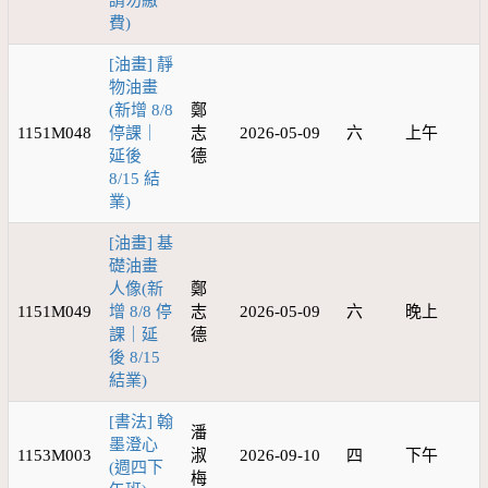
請勿繳
費)
[油畫] 靜
物油畫
(新增 8/8
鄭
1151M048
停課｜
志
2026-05-09
六
上午
延後
德
8/15 結
業)
[油畫] 基
礎油畫
人像(新
鄭
1151M049
增 8/8 停
志
2026-05-09
六
晚上
課｜延
德
後 8/15
結業)
[書法] 翰
潘
墨澄心
1153M003
淑
2026-09-10
四
下午
(週四下
梅