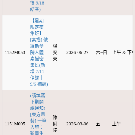
後 9/18
結業)
【暑期
限定密
集班】
[素描] 俄
羅斯學
楊
1152M053
院人體
安
2026-06-27
六~日
上午 & 下
素描密
東
集班(新
增 7/11
停課｜
9/6 補課)
(請填寫
下期開
課通知)
[東方畫
陳
藝] 一筆
1151M005
俐
2026-03-06
五
上午
入魂：
陵
彩墨生