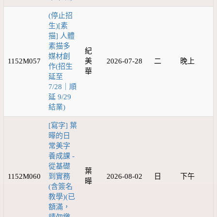
(停止招
生)[素
描] 人體
素描多
紀
媒材創
1152M057
美
2026-07-28
二
晚上
作(招生
華
延至
7/28｜順
延 9/29
結業)
[寫字] 葉
曄的日
常美字
養成課 -
從基礎
葉
1152M060
到實務
2026-08-02
日
下午
曄
(含簽名
教學)(已
額滿，