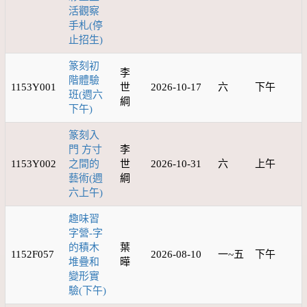
活觀察
手札(停
止招生)
篆刻初
李
階體驗
1153Y001
世
2026-10-17
六
下午
班(週六
綱
下午)
篆刻入
門 方寸
李
1153Y002
之間的
世
2026-10-31
六
上午
藝術(週
綱
六上午)
趣味習
字營-字
的積木
葉
1152F057
2026-08-10
一~五
下午
堆疊和
曄
變形實
驗(下午)