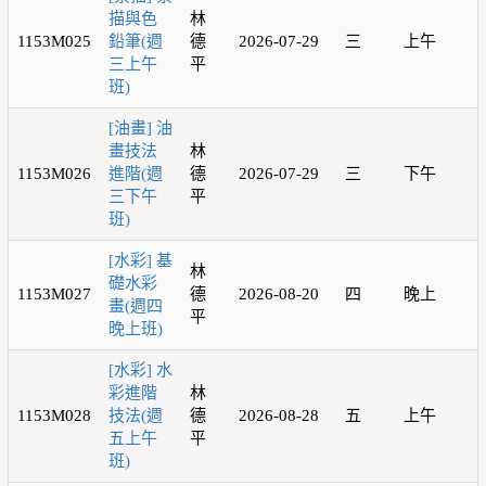
描與色
林
1153M025
鉛筆(週
德
2026-07-29
三
上午
三上午
平
班)
[油畫] 油
畫技法
林
1153M026
進階(週
德
2026-07-29
三
下午
三下午
平
班)
[水彩] 基
林
礎水彩
1153M027
德
2026-08-20
四
晚上
畫(週四
平
晚上班)
[水彩] 水
彩進階
林
1153M028
技法(週
德
2026-08-28
五
上午
五上午
平
班)