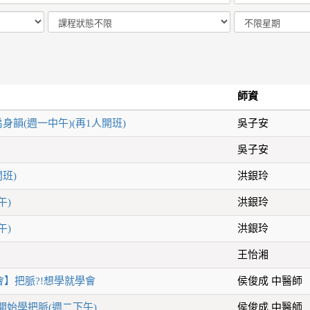
師資
扇身韻(週一中午)(再1人開班)
吳子安
吳子安
班)
洪銀玲
午)
洪銀玲
午)
洪銀玲
王怡湘
】把脈?!想學就學會
侯俊成 中醫師
開始學把脈(週二下午)
侯俊成 中醫師