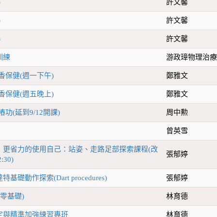
)
許文馨
)
許文馨
)
許文馨
訓練
游政璋物理治
香保健(週一下午)
鄭雅文
香保健(週五晚上)
鄭雅文
功(延到9/12開課)
周中勲
曾英雪
】更省力的使用自己：站姿、走路足部探索課程(改
張郁婷
:30)
礎動作探索(Dart procedures)
張郁婷
零基礎)
林育德
定與精準加強練習專班
林育德