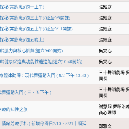
探秘(常態班)(週一上午)
張耀庭
秘(常態班)(週三上午)(延至9/9開課)
張耀庭
秘(常態班)(週五上午)(延至9/11開課)
張耀庭
探秘(常態班)(週五晚上)
張耀庭
齡肌力與核心訓練(週六9:00開始)
吳雯心
齡健康促進與功能性體適能(週六10:40開始)
吳雯心
三十舞蹈劇場 
體律動課：現代舞運動入門 ( 9/2 下午 13:30 )
團長
三十舞蹈劇場 
舞運動入門 ( 三、五下午 )
團長
謝慧超 舞蹈治療
治療的知性之旅
商心理師
緒芳療手札 ( 新增停課日7/10、8/21｜順延
鄭雅文