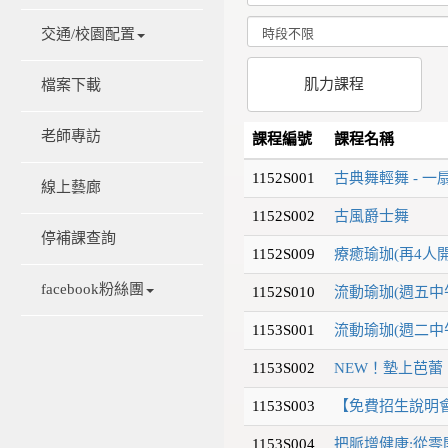
交通/校園配置
肌力課程
檔案下載
老師專訪
課程編號
課程名稱
1152S001
古典舞輕舞 - 一
線上藝廊
1152S002
古風爵士舞
停補課查詢
1152S009
療癒瑜珈(再4人開
facebook粉絲團
1152S010
流動瑜珈(週五中
1153S001
流動瑜珈(週二中
1153S002
NEW！墊上芭蕾
1153S003
【免費招生說明會
1153S004
把脈增健康:從零