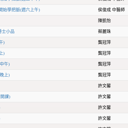
開始學把脈(週六上午)
侯俊成 中醫師
陳凱怡
爵士小品
蔡麗珠
午)
龔冠萍
上)
龔冠萍
二中午)
龔冠萍
五晚上)
龔冠萍
許文馨
9開課)
許文馨
)
許文馨
)
許文馨