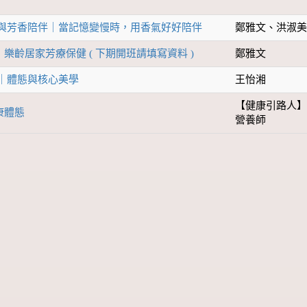
顧與芳香陪伴｜當記憶變慢時，用香氣好好陪伴
鄭雅文、洪淑
樂齡居家芳療保健 ( 下期開班請填寫資料 )
鄭雅文
蕾｜體態與核心美學
王怡湘
【健康引路人
康體態
營養師