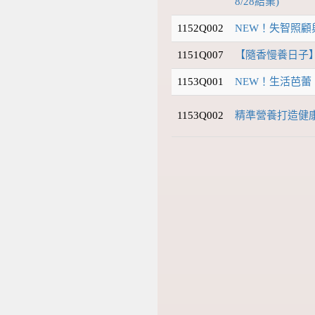
8/28結業)
1152Q002
NEW！失智照
1151Q007
【隨香慢養日子】
1153Q001
NEW！生活芭
1153Q002
精準營養打造健