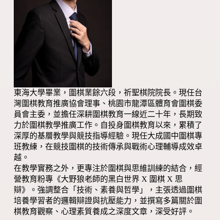
東海大學畢業，圍棋業餘六段，祈聖棋院院長。現任台
灣圍棋教育推廣協會理事、桃園市龍潭區體育會圍棋委
員會主委，並擔任深耕圍棋教育一線近二十年，長期致
力於圍棋教學推廣工作。自投身圍棋教育以來，累積了
深厚的基層教學與競技指導經驗。現任大成國中圍棋專
班教練，在競技圍棋的技術傳承與戰術心理輔導成效卓
越。
在教學實務之外，更專注於圍棋與思維訓練的結合，經
營教育粉專《大野狼老師的黑白世界 X 圍棋 X 思
辯》。強調整合「技術、素養與哲學」，主張透過圍棋
培養學習者的邏輯辯證與抗壓能力，並撰寫多篇關於圍
棋教育觀察、心理素質養成之深度文章，深受好評。