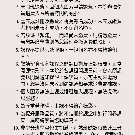
未開班退費、因個人因素申請退費，本院辦理學
員退費入帳所需時間約4週。
需完成註冊及繳費才視為報名成功。未完成繳費
者視同未報名成功，不保留名額。
若該班「額滿」，而您尚未繳費，則請勿繳費，
若您誤繳學費則為您辦理全額退費或轉班。
課程不提供旁聽服務，一經報名亦不得轉讓他
人。
敬請留意報名課程之開課日期及上課時間，正常
開課情形下，本院於各課程開課日前，會以簡訊
發送開課通知提醒上課學員，亦可主動來電詢
問，恕無法因未收到簡訊通知要求退費或補課。
個人因素無法上課或插班加入課程，無法提供補
課服務。
為尊重著作權，上課不得錄音錄影。
為提升服務品質，將不定期於課堂中進行問卷調
查，屆時請學員協助填寫。
非學分班學員修業期滿，凡該班缺課時數達三分
之一者，即不發給結業證明書。（EX：課程總時