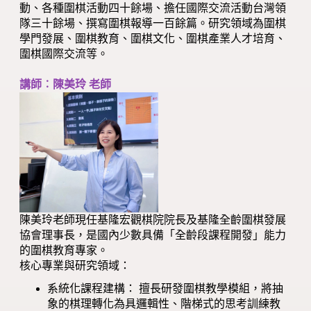
動、各種圍棋活動四十餘場、擔任國際交流活動台灣領
隊三十餘場、撰寫圍棋報導一百餘篇。研究領域為圍棋
學門發展、圍棋教育、圍棋文化、圍棋產業人才培育、
圍棋國際交流等。
講師︰陳美玲 老師
陳美玲老師現任基隆宏觀棋院院長及基隆全齡圍棋發展
協會理事長，是國內少數具備「全齡段課程開發」能力
的圍棋教育專家。
核心專業與研究領域：
系統化課程建構： 擅長研發圍棋教學模組，將抽
象的棋理轉化為具邏輯性、階梯式的思考訓練教