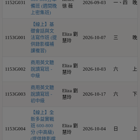
1152G031
2026-09-03
一、四
晚
備班 (週間晚
徐 薇
上密集班)
【線上】基
礎會話與文
Eliza 劉
1153G001
法寫作班 (提
2026-10-07
三
晚
慧玲
供錄影檔補
課複習)
商用英文聽
Eliza 劉
1153G002
說讀寫班 -
2026-10-03
六
上
慧玲
中級
商用英文聽
Eliza 劉
1153G003
說讀寫班 -
2026-10-17
六
下
慧玲
初中級
【線上】全
新多益實戰
班 600-800
Eliza 劉
1153G004
2026-10-04
日
上
分 (中高級)
慧玲
(提供錄影檔