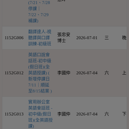
(7/21、7/28
停課｜
7/22、7/29
補課)
翻譯達人-視
張忠安
1152G006
聽譯與口譯
2026-07-01
三
晚
博士
訓練-初級班
英語口說會
話班-初中級
(假日班)(全
1152G012
英語授課) (
李國仲
2026-07-04
六
上
新增停課日
7/11｜順延
至8/15結業 )
實用辦公室
英語會話班 -
1152G013
初中級(假日
李國仲
2026-07-04
六
下
班)(全英語授
課)