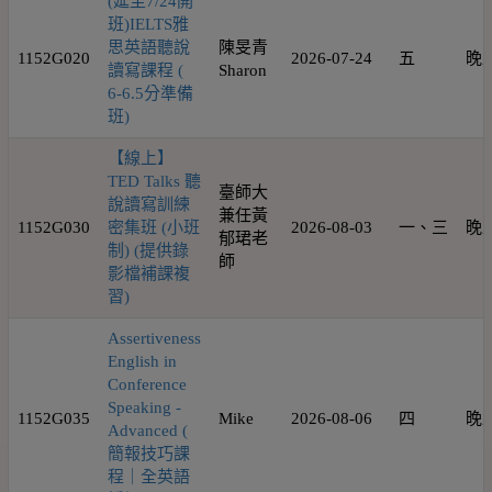
(延至7/24開
班)IELTS雅
思英語聽說
陳旻青
1152G020
2026-07-24
五
晚
讀寫課程 (
Sharon
6-6.5分準備
班)
【線上】
TED Talks 聽
臺師大
說讀寫訓練
兼任黃
1152G030
密集班 (小班
2026-08-03
一、三
晚
郁珺老
制) (提供錄
師
影檔補課複
習)
Assertiveness
English in
Conference
Speaking -
1152G035
Mike
2026-08-06
四
晚
Advanced (
簡報技巧課
程｜全英語