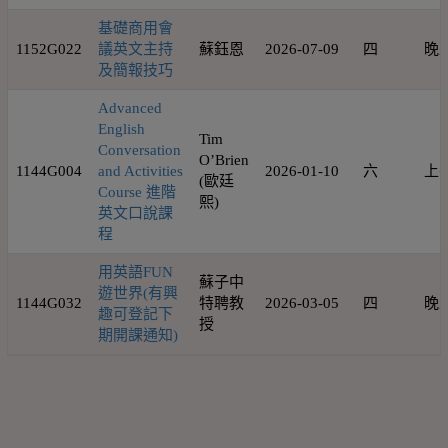
基礎商用會
1152G022
議英文主持
蘇鈺恩
2026-07-09
四
晚
及簡報技巧
Advanced
English
Tim
Conversation
O’Brien
1144G004
and Activities
2026-01-10
六
上
(歐廷
Course 進階
熙)
英文口說課
程
用英語FUN
蘇子中
遊世界(有興
1144G032
特聘教
2026-03-05
四
晚
趣可登記下
授
期開課通知)