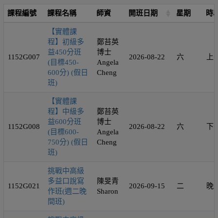
課程編號
課程名稱
師資
開班日期
星期
時
【實體課
程】初級多
鄭苔英
益450分班
博士
1152G007
2026-08-22
六
上
(目標450-
Angela
600分) (假日
Cheng
班)
【實體課
程】中級多
鄭苔英
益600分班
博士
1152G008
2026-08-22
六
下
(目標600-
Angela
750分) (假日
Cheng
班)
挑戰中高級
多益口說寫
陳旻青
1152G021
2026-09-15
二
晚
作班(週二晚
Sharon
間班)