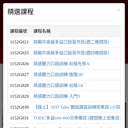
×
精選課程
課程編號
課程名稱
English
網站導覽
1152G021
挑戰中高級多益口說寫作班(週二晚間班)
1152G025
挑戰中高級多益口說寫作班(週四晚間班)
購物車
網頁選單
0
1152G026
英語聽力口說訓練-初級先修A
相關連結
課程系列
學員登入
1152G027
英語聽力口說訓練-進階3B
1152G028
英語聽力口語訓練-初級2A
推廣課程
英語系列
1152G029
英語聽力口說訓練-入門3
1152G030
【線上】TED Talks 聽說讀寫訓練密集班 (小班制
英語
1152G031
TOEIC多益600-800分準備班 (週間晚上密集班)