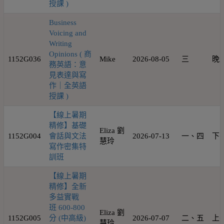
授課 )
Business
Voicing and
Writing
Opinions ( 商
1152G036
Mike
2026-08-05
三
晚
務英語：意
見表達與寫
作｜全英語
授課 )
【線上暑期
精修】基礎
Eliza 劉
1152G004
會話與文法
2026-07-13
一、四
下
慧玲
寫作密集特
訓班
【線上暑期
精修】全新
多益實戰
班 600-800
Eliza 劉
1152G005
分 (中高級)
2026-07-07
二、五
上
慧玲