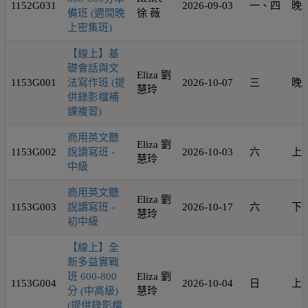
1152G031
2026-09-03
一、四
晚
備班 (週間晚
徐 薇
上密集班)
【線上】基
礎會話與文
Eliza 劉
1153G001
法寫作班 (提
2026-10-07
三
晚
慧玲
供錄影檔補
課複習)
商用英文聽
Eliza 劉
1153G002
說讀寫班 -
2026-10-03
六
上
慧玲
中級
商用英文聽
Eliza 劉
1153G003
說讀寫班 -
2026-10-17
六
下
慧玲
初中級
【線上】全
新多益實戰
班 600-800
Eliza 劉
1153G004
2026-10-04
日
上
分 (中高級)
慧玲
(提供錄影檔