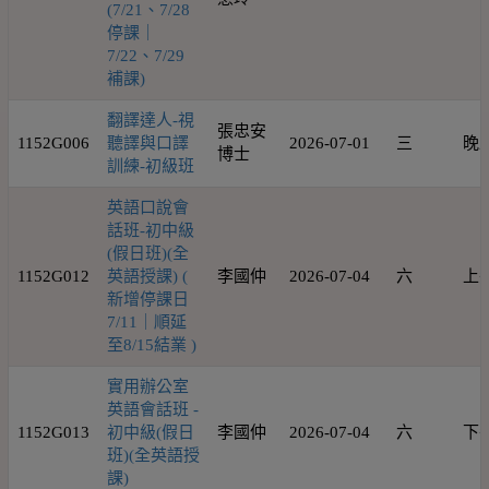
(7/21、7/28
停課｜
7/22、7/29
補課)
翻譯達人-視
張忠安
1152G006
聽譯與口譯
2026-07-01
三
晚
博士
訓練-初級班
英語口說會
話班-初中級
(假日班)(全
1152G012
英語授課) (
李國仲
2026-07-04
六
上
新增停課日
7/11｜順延
至8/15結業 )
實用辦公室
英語會話班 -
1152G013
初中級(假日
李國仲
2026-07-04
六
下
班)(全英語授
課)