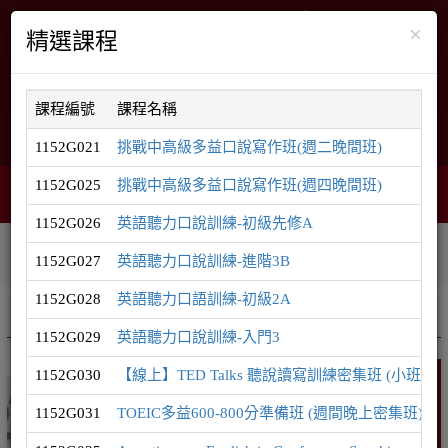
×
精選課程
課程編號
課程名稱
English
網站導覽
1152G021
挑戰中高級多益口說寫作班(週二晚間班)
1152G025
挑戰中高級多益口說寫作班(週四晚間班)
購物車
網頁選單
0
1152G026
英語聽力口說訓練-初級先修A
相關連結
課程系列
學員登入
1152G027
英語聽力口說訓練-進階3B
1152G028
英語聽力口語訓練-初級2A
推廣課程
英語系列
1152G029
英語聽力口說訓練-入門3
1152G030
【線上】TED Talks 聽說讀寫訓練密集班 (小班制
英語
1152G031
TOEIC多益600-800分準備班 (週間晚上密集班)