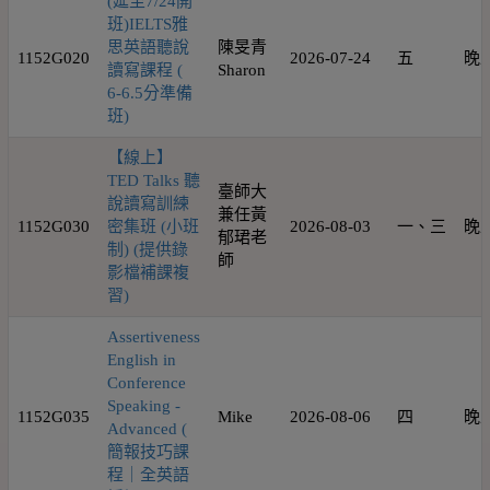
(延至7/24開
班)IELTS雅
思英語聽說
陳旻青
1152G020
2026-07-24
五
晚
讀寫課程 (
Sharon
6-6.5分準備
班)
【線上】
TED Talks 聽
臺師大
說讀寫訓練
兼任黃
1152G030
密集班 (小班
2026-08-03
一、三
晚
郁珺老
制) (提供錄
師
影檔補課複
習)
Assertiveness
English in
Conference
Speaking -
1152G035
Mike
2026-08-06
四
晚
Advanced (
簡報技巧課
程｜全英語