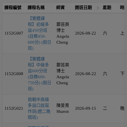
課程編號
課程名稱
師資
開班日期
星期
時
【實體課
程】初級多
鄭苔英
益450分班
博士
1152G007
2026-08-22
六
上
(目標450-
Angela
600分) (假日
Cheng
班)
【實體課
程】中級多
鄭苔英
益600分班
博士
1152G008
2026-08-22
六
下
(目標600-
Angela
750分) (假日
Cheng
班)
挑戰中高級
多益口說寫
陳旻青
1152G021
2026-09-15
二
晚
作班(週二晚
Sharon
間班)