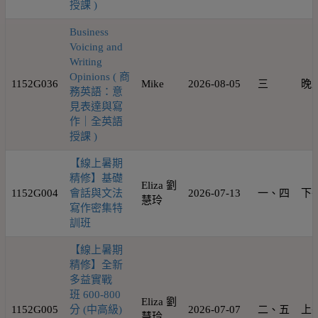
授課 )
Business
Voicing and
Writing
Opinions ( 商
1152G036
Mike
2026-08-05
三
晚
務英語：意
見表達與寫
作｜全英語
授課 )
【線上暑期
精修】基礎
Eliza 劉
1152G004
會話與文法
2026-07-13
一、四
下
慧玲
寫作密集特
訓班
【線上暑期
精修】全新
多益實戰
班 600-800
Eliza 劉
1152G005
分 (中高級)
2026-07-07
二、五
上
慧玲