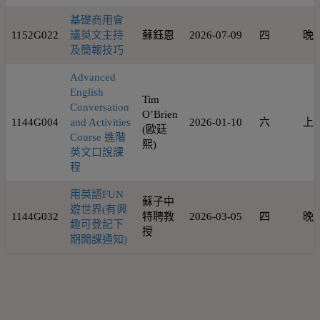
基礎商用會
1152G022
議英文主持
蘇鈺恩
2026-07-09
四
晚
及簡報技巧
Advanced
English
Tim
Conversation
O’Brien
1144G004
and Activities
2026-01-10
六
上
(歐廷
Course 進階
熙)
英文口說課
程
用英語FUN
蘇子中
遊世界(有興
1144G032
特聘教
2026-03-05
四
晚
趣可登記下
授
期開課通知)