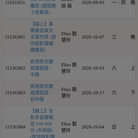
1152G031
2026-09-03
一、四
晚
備班 (週間晚
徐 薇
上密集班)
【線上】基
礎會話與文
Eliza 劉
1153G001
法寫作班 (提
2026-10-07
三
晚
慧玲
供錄影檔補
課複習)
商用英文聽
Eliza 劉
1153G002
說讀寫班 -
2026-10-03
六
上
慧玲
中級
商用英文聽
Eliza 劉
1153G003
說讀寫班 -
2026-10-17
六
下
慧玲
初中級
【線上】全
新多益實戰
班 600-800
Eliza 劉
1153G004
2026-10-04
日
上
分 (中高級)
慧玲
(提供錄影檔