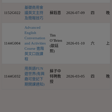
基礎商用會
1152G022
議英文主持
蘇鈺恩
2026-07-09
四
晚
及簡報技巧
Advanced
English
Tim
Conversation
O’Brien
1144G004
and Activities
2026-01-10
六
上
(歐廷
Course 進階
熙)
英文口說課
程
用英語FUN
蘇子中
遊世界(有興
1144G032
特聘教
2026-03-05
四
晚
趣可登記下
授
期開課通知)