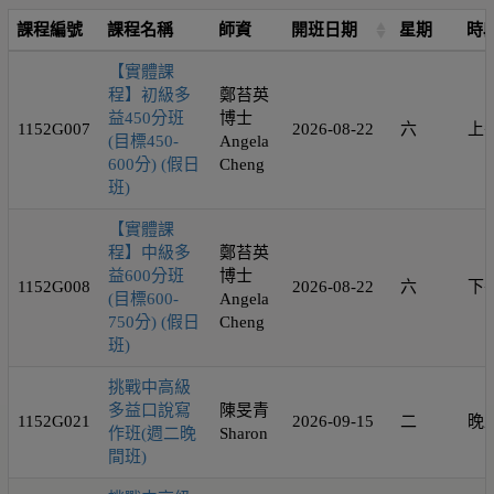
課程編號
課程名稱
師資
開班日期
星期
時
【實體課
程】初級多
鄭苔英
益450分班
博士
1152G007
2026-08-22
六
上
(目標450-
Angela
600分) (假日
Cheng
班)
【實體課
程】中級多
鄭苔英
益600分班
博士
1152G008
2026-08-22
六
下
(目標600-
Angela
750分) (假日
Cheng
班)
挑戰中高級
多益口說寫
陳旻青
1152G021
2026-09-15
二
晚
作班(週二晚
Sharon
間班)