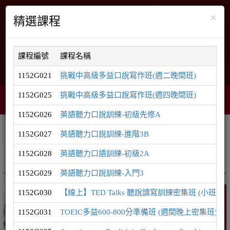
×
精選課程
課程編號
課程名稱
English
網站導覽
1152G021
挑戰中高級多益口說寫作班(週二晚間班)
1152G025
挑戰中高級多益口說寫作班(週四晚間班)
智能客服
購物車
網頁選單
0
1152G026
英語聽力口說訓練-初級先修A
相關連結
課程系列
學員登入
1152G027
英語聽力口說訓練-進階3B
1152G028
英語聽力口語訓練-初級2A
推廣課程
英語系列
1152G029
英語聽力口說訓練-入門3
1152G030
【線上】TED Talks 聽說讀寫訓練密集班 (小班制
英語
1152G031
TOEIC多益600-800分準備班 (週間晚上密集班)