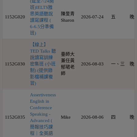
(延至7/24開
班)IELTS雅
思英語聽說
陳旻青
1152G020
2026-07-24
五
晚
讀寫課程 (
Sharon
6-6.5分準備
班)
【線上】
TED Talks 聽
臺師大
說讀寫訓練
兼任黃
1152G030
密集班 (小班
2026-08-03
一、三
晚
郁珺老
制) (提供錄
師
影檔補課複
習)
Assertiveness
English in
Conference
Speaking -
1152G035
Mike
2026-08-06
四
晚
Advanced (
簡報技巧課
程｜全英語