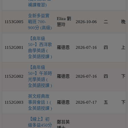
補課複習)
全新多益實
Eliza 劉
1153G005
戰班 700-
2026-10-06
二
晚
慧玲
900分 (高級)
【高年級
50+】西洋歌
1152G001
羅德恩
2026-07-16
四
上
曲學英語 (
全英語授課 )
【高年級
50+】午茶時
1152G002
羅德恩
2026-07-16
四
下
光學英語 (
全英語授課 )
英文經典故
1152G003
事與會話 1 (
羅德恩
2026-07-17
五
下
全英語授課 )
【線上】初
鄭苔英
級多益450分