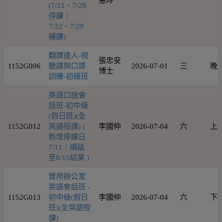
慧玲
(7/21、7/28
停課｜
7/22、7/29
補課)
翻譯達人-視
張忠安
1152G006
聽譯與口譯
2026-07-01
三
晚
博士
訓練-初級班
英語口說會
話班-初中級
(假日班)(全
1152G012
英語授課) (
李國仲
2026-07-04
六
上
新增停課日
7/11｜順延
至8/15結業 )
實用辦公室
英語會話班 -
1152G013
初中級(假日
李國仲
2026-07-04
六
下
班)(全英語授
課)