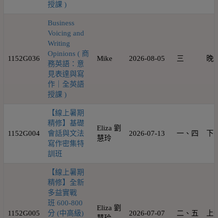
授課 )
Business
Voicing and
Writing
Opinions ( 商
1152G036
Mike
2026-08-05
三
晚
務英語：意
見表達與寫
作｜全英語
授課 )
【線上暑期
精修】基礎
Eliza 劉
1152G004
會話與文法
2026-07-13
一、四
下
慧玲
寫作密集特
訓班
【線上暑期
精修】全新
多益實戰
班 600-800
Eliza 劉
1152G005
分 (中高級)
2026-07-07
二、五
上