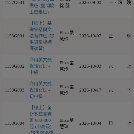
1152G031
2026-09-03
一、四
晚
備班 (週間晚
徐 薇
上密集班)
【線上】基
礎會話與文
Eliza 劉
1153G001
法寫作班 (提
2026-10-07
三
晚
慧玲
供錄影檔補
課複習)
商用英文聽
Eliza 劉
1153G002
說讀寫班 -
2026-10-03
六
上
慧玲
中級
商用英文聽
Eliza 劉
1153G003
說讀寫班 -
2026-10-17
六
下
慧玲
初中級
【線上】全
新多益實戰
班 600-800
Eliza 劉
1153G004
2026-10-04
日
上
分 (中高級)
慧玲
(提供錄影檔