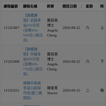
課程編號
課程名稱
師資
開班日期
星期
時
【實體課
程】初級多
鄭苔英
益450分班
博士
1152G007
2026-08-22
六
上
(目標450-
Angela
600分) (假日
Cheng
班)
【實體課
程】中級多
鄭苔英
益600分班
博士
1152G008
2026-08-22
六
下
(目標600-
Angela
750分) (假日
Cheng
班)
挑戰中高級
多益口說寫
陳旻青
1152G021
2026-09-15
二
晚
作班(週二晚
Sharon
間班)