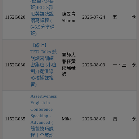
(延至7/24開
班)IELTS雅
思英語聽說
陳旻青
1152G020
2026-07-24
五
晚
讀寫課程 (
Sharon
6-6.5分準備
班)
【線上】
TED Talks 聽
臺師大
說讀寫訓練
兼任黃
1152G030
密集班 (小班
2026-08-03
一、三
晚
郁珺老
制) (提供錄
師
影檔補課複
習)
Assertiveness
English in
Conference
Speaking -
1152G035
Mike
2026-08-06
四
晚
Advanced (
簡報技巧課
程｜全英語