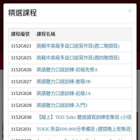
×
精選課程
課程編號
課程名稱
English
網站導覽
1152G021
挑戰中高級多益口說寫作班(週二晚間班)
1152G025
挑戰中高級多益口說寫作班(週四晚間班)
智能客服
購物車
網頁選單
0
1152G026
英語聽力口說訓練-初級先修A
相關連結
課程系列
學員登入
1152G027
英語聽力口說訓練-進階3B
1152G028
英語聽力口語訓練-初級2A
推廣課程
英語系列
1152G029
英語聽力口說訓練-入門3
1152G030
【線上】TED Talks 聽說讀寫訓練密集班 (小班制
英語
1152G031
TOEIC多益600-800分準備班 (週間晚上密集班)