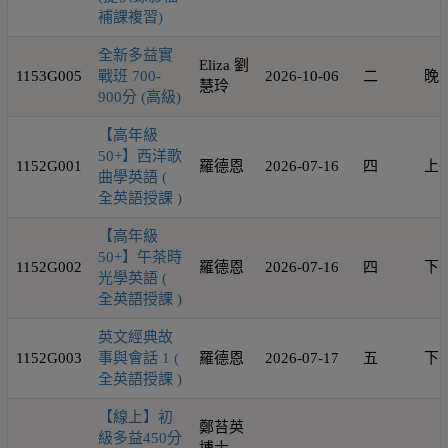
補課複習)
全新多益實
Eliza 劉
1153G005
戰班 700-
2026-10-06
二
晚
慧玲
900分 (高級)
【高年級
50+】西洋歌
1152G001
羅德恩
2026-07-16
四
上
曲學英語 (
全英語授課 )
【高年級
50+】午茶時
1152G002
羅德恩
2026-07-16
四
下
光學英語 (
全英語授課 )
英文經典故
1152G003
事與會話 1 (
羅德恩
2026-07-17
五
下
全英語授課 )
【線上】初
鄭苔英
級多益450分