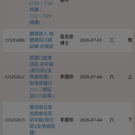
慧玲
(7/21、7/28
停課｜
7/22、7/29
補課)
翻譯達人-視
張忠安
1152G006
聽譯與口譯
2026-07-01
三
晚
博士
訓練-初級班
英語口說會
話班-初中級
(假日班)(全
1152G012
英語授課) (
李國仲
2026-07-04
六
上
新增停課日
7/11｜順延
至8/15結業 )
實用辦公室
英語會話班 -
1152G013
初中級(假日
李國仲
2026-07-04
六
下
班)(全英語授
課)