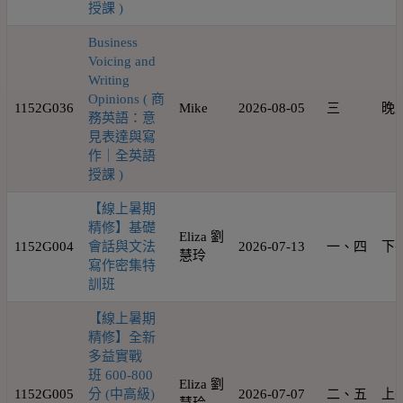
授課 )
Business
Voicing and
Writing
Opinions ( 商
1152G036
Mike
2026-08-05
三
晚
務英語：意
見表達與寫
作｜全英語
授課 )
【線上暑期
精修】基礎
Eliza 劉
1152G004
會話與文法
2026-07-13
一、四
下
慧玲
寫作密集特
訓班
【線上暑期
精修】全新
多益實戰
班 600-800
Eliza 劉
1152G005
分 (中高級)
2026-07-07
二、五
上