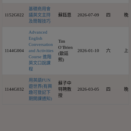
基礎商用會
1152G022
議英文主持
蘇鈺恩
2026-07-09
四
晚
及簡報技巧
Advanced
English
Tim
Conversation
O’Brien
1144G004
and Activities
2026-01-10
六
上
(歐廷
Course 進階
熙)
英文口說課
程
用英語FUN
蘇子中
遊世界(有興
1144G032
特聘教
2026-03-05
四
晚
趣可登記下
授
期開課通知)