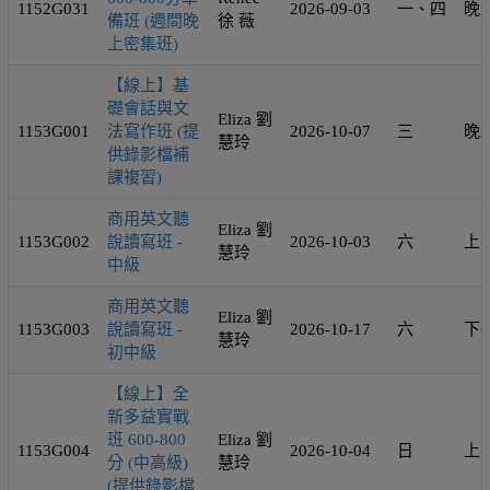
1152G031
2026-09-03
一、四
晚
備班 (週間晚
徐 薇
上密集班)
【線上】基
礎會話與文
Eliza 劉
1153G001
法寫作班 (提
2026-10-07
三
晚
慧玲
供錄影檔補
課複習)
商用英文聽
Eliza 劉
1153G002
說讀寫班 -
2026-10-03
六
上
慧玲
中級
商用英文聽
Eliza 劉
1153G003
說讀寫班 -
2026-10-17
六
下
慧玲
初中級
【線上】全
新多益實戰
班 600-800
Eliza 劉
1153G004
2026-10-04
日
上
分 (中高級)
慧玲
(提供錄影檔