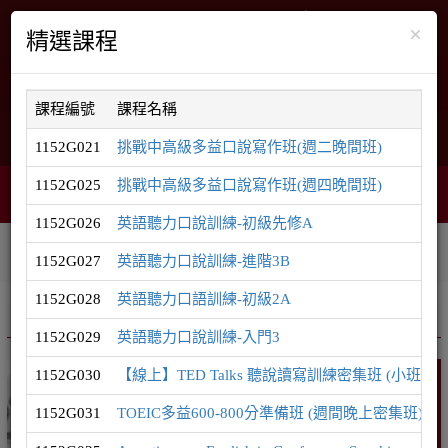
×
精選課程
課程編號
課程名稱
English
網站導覽
1152G021
挑戰中高級多益口說寫作班(週二晚間班)
1152G025
挑戰中高級多益口說寫作班(週四晚間班)
智能客服
購物車
網頁選單
0
1152G026
英語聽力口說訓練-初級先修A
相關連結
課程系列
學員登入
1152G027
英語聽力口說訓練-進階3B
1152G028
英語聽力口語訓練-初級2A
推廣課程
英語系列
1152G029
英語聽力口說訓練-入門3
1152G030
【線上】TED Talks 聽說讀寫訓練密集班 (小班制
英語
1152G031
TOEIC多益600-800分準備班 (週間晚上密集班)