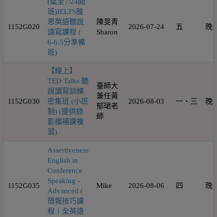
(延至7/24開
班)IELTS雅
思英語聽說
陳旻青
1152G020
2026-07-24
五
晚
讀寫課程 (
Sharon
6-6.5分準備
班)
【線上】
TED Talks 聽
臺師大
說讀寫訓練
兼任黃
1152G030
密集班 (小班
2026-08-03
一、三
晚
郁珺老
制) (提供錄
師
影檔補課複
習)
Assertiveness
English in
Conference
Speaking -
1152G035
Mike
2026-08-06
四
晚
Advanced (
簡報技巧課
程｜全英語