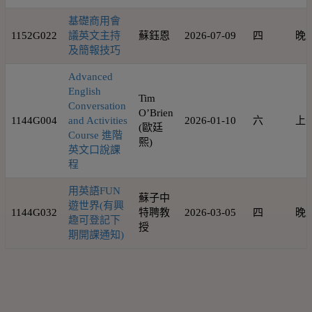
基礎商用會
1152G022
議英文主持
蘇鈺恩
2026-07-09
四
晚
及簡報技巧
Advanced
English
Tim
Conversation
O’Brien
1144G004
and Activities
2026-01-10
六
上
(歐廷
Course 進階
熙)
英文口說課
程
用英語FUN
蘇子中
遊世界(有興
1144G032
特聘教
2026-03-05
四
晚
趣可登記下
授
期開課通知)