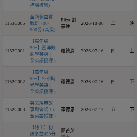
補課複習)
全新多益實
Eliza 劉
1153G005
戰班 700-
2026-10-06
二
晚
慧玲
900分 (高級)
【高年級
50+】西洋歌
1152G001
羅德恩
2026-07-16
四
上
曲學英語 (
全英語授課 )
【高年級
50+】午茶時
1152G002
羅德恩
2026-07-16
四
下
光學英語 (
全英語授課 )
英文經典故
1152G003
事與會話 1 (
羅德恩
2026-07-17
五
下
全英語授課 )
【線上】初
鄭苔英
級多益450分