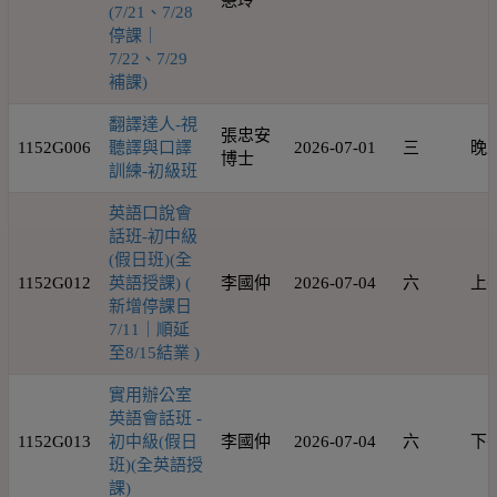
慧玲
(7/21、7/28
停課｜
7/22、7/29
補課)
翻譯達人-視
張忠安
1152G006
聽譯與口譯
2026-07-01
三
晚
博士
訓練-初級班
英語口說會
話班-初中級
(假日班)(全
1152G012
英語授課) (
李國仲
2026-07-04
六
上
新增停課日
7/11｜順延
至8/15結業 )
實用辦公室
英語會話班 -
1152G013
初中級(假日
李國仲
2026-07-04
六
下
班)(全英語授
課)