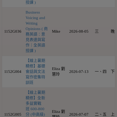
授課 )
Business
Voicing and
Writing
Opinions ( 商
1152G036
Mike
2026-08-05
三
晚
務英語：意
見表達與寫
作｜全英語
授課 )
【線上暑期
精修】基礎
Eliza 劉
1152G004
會話與文法
2026-07-13
一、四
下
慧玲
寫作密集特
訓班
【線上暑期
精修】全新
多益實戰
班 600-800
Eliza 劉
1152G005
分 (中高級)
2026-07-07
二、五
上