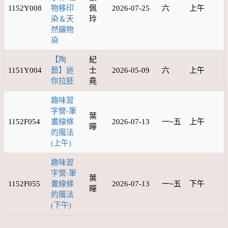
1152Y008
物移印
佩
2026-07-25
六
上午
染＆天
玲
然礦物
染
【陶
紀
1151Y004
藝】迷
士
2026-05-09
六
上午
你拉胚
堯
趣味習
字營-筆
葉
1152F054
畫線條
2026-07-13
一~五
上午
曄
的魔法
(上午)
趣味習
字營-筆
葉
1152F055
畫線條
2026-07-13
一~五
下午
曄
的魔法
(下午)