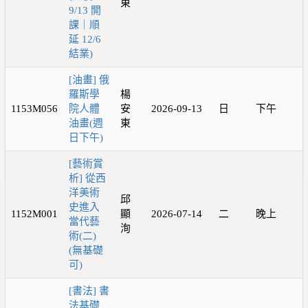
東
9/13 開
課｜順
延 12/6
結業)
[油畫] 俄
羅斯學
楊
1153M056
院人體
安
2026-09-13
日
下午
油畫(週
東
日下午)
[藝術賞
析] 從西
洋美術
邱
史進入
1152M001
顯
2026-07-14
二
晚上
當代藝
洵
術(二)
(無基礎
可)
[書法] 書
法基礎