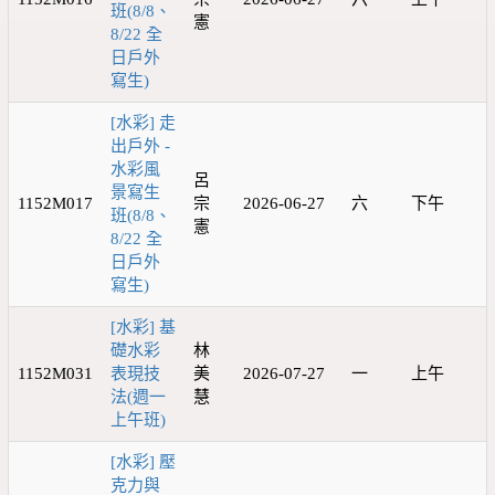
班(8/8、
憲
8/22 全
日戶外
寫生)
[水彩] 走
出戶外 -
水彩風
呂
景寫生
1152M017
宗
2026-06-27
六
下午
班(8/8、
憲
8/22 全
日戶外
寫生)
[水彩] 基
礎水彩
林
1152M031
表現技
美
2026-07-27
一
上午
法(週一
慧
上午班)
[水彩] 壓
克力與