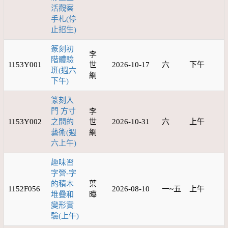
活觀察
手札(停
止招生)
篆刻初
李
階體驗
1153Y001
世
2026-10-17
六
下午
班(週六
綱
下午)
篆刻入
門 方寸
李
1153Y002
之間的
世
2026-10-31
六
上午
藝術(週
綱
六上午)
趣味習
字營-字
的積木
葉
1152F056
2026-08-10
一~五
上午
堆疊和
曄
變形實
驗(上午)