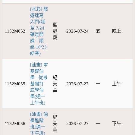
[水彩] 旅
遊速寫
入門(延
藍
至 7/24
1152M052
靜
2026-07-24
五
晚上
確定開
義
課｜順
延 10/23
結業)
[油畫] 零
基礎油
畫 - 從最
紀
1152M055
基礎打
美
2026-07-27
一
上午
底學油
華
畫(週一
上午班)
[油畫] 油
紀
畫進階
1152M056
美
2026-07-27
一
下午
班(週一
華
下午班)