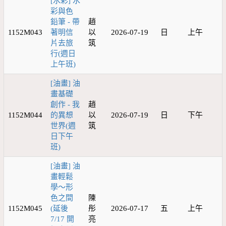
[水彩] 水
彩與色
鉛筆 - 帶
趙
1152M043
著明信
以
2026-07-19
日
上午
片去旅
筑
行(週日
上午班)
[油畫] 油
畫基礎
創作 - 我
趙
1152M044
的異想
以
2026-07-19
日
下午
世界(週
筑
日下午
班)
[油畫] 油
畫輕鬆
學～形
色之間
陳
1152M045
(延後
彤
2026-07-17
五
上午
7/17 開
亮