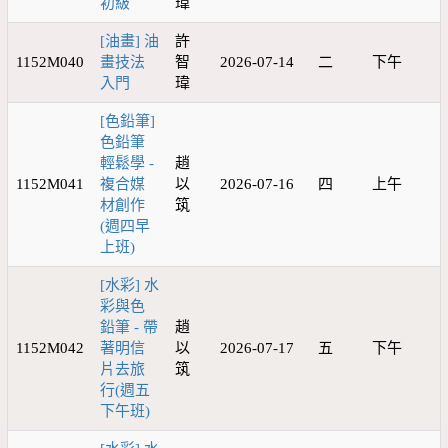
初級
瑋
[油畫] 油
許
1152M040
畫技法
智
2026-07-14
二
下午
入門
瑋
[色鉛筆]
色鉛筆
輕鬆學 -
趙
1152M041
複合媒
以
2026-07-16
四
上午
材創作
筑
(週四早
上班)
[水彩] 水
彩與色
鉛筆 - 帶
趙
1152M042
著明信
以
2026-07-17
五
下午
片去旅
筑
行(週五
下午班)