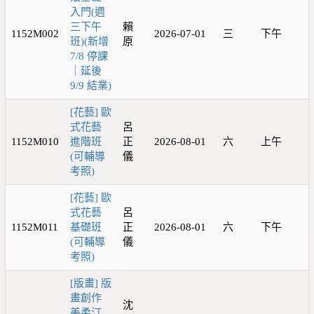
入門(週
三下午
賴
1152M002
2026-07-01
三
下午
班)(新增
原
7/8 停課
｜延後
9/9 結業)
[花藝] 歐
式花藝
呂
1152M010
進階班
正
2026-08-01
六
上午
(可輔導
儀
考照)
[花藝] 歐
式花藝
呂
1152M011
基礎班
正
2026-08-01
六
下午
(可輔導
儀
考照)
[版畫] 版
畫創作
沈
美柔汀