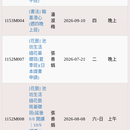
午班)
[書法] 翰
潘
墨澄心
1153M004
淑
2026-09-10
四
晚上
(週四晚
梅
上班)
[花藝] 池
坊生活
插花基
張
1152M007
礎班(夏
善
2026-07-21
二
晚上
季班)(日
娟
本證書
申請)
[花藝] 池
坊生活
插花藝
術基礎
班(延後
張
1152M008
8/8 開課
善
2026-08-08
六~日
上午
｜10/9
娟