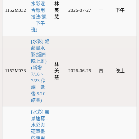
水彩混
林
1152M032
合應用
美
2026-07-27
一
下午
技法(週
慧
一下午
班)
[水彩] 輕
鬆畫水
彩(週四
晚上班)
林
(新增
1152M033
美
2026-06-25
四
晚上
7/16、
慧
7/23 停
課｜延
後 9/10
結業)
[水彩] 風
景速寫 -
水彩與
硬筆畫
的運用