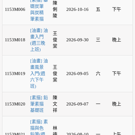
[素描] 基
陳
礎炭筆
1153M006
俐
2026-10-16
五
下午
與炭精
陵
筆素描
[油畫] 油
王
畫入門
1153M018
俊
2026-09-30
三
晚上
(週三晚
棠
上班)
[油畫] 油
畫風景
王
1153M019
入門(週
俊
2026-09-05
六
下午
六下午
棠
班)
[素描] 鉛
陳
1153M020
筆素描
文
2026-09-07
一
晚上
基礎班
祥
[素描] 素
描與色
林
1153M021
鉛筆(週
德
2026-08-10
一
上午