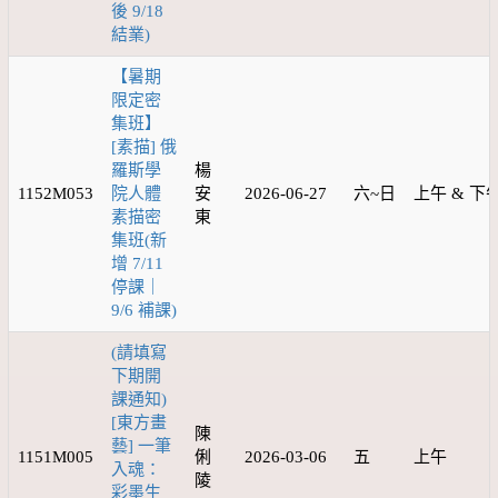
後 9/18
結業)
【暑期
限定密
集班】
[素描] 俄
羅斯學
楊
1152M053
院人體
安
2026-06-27
六~日
上午 & 下
素描密
東
集班(新
增 7/11
停課｜
9/6 補課)
(請填寫
下期開
課通知)
[東方畫
陳
藝] 一筆
1151M005
俐
2026-03-06
五
上午
入魂：
陵
彩墨生