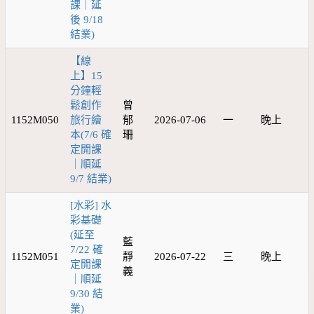
課｜延
後 9/18
結業)
【線
上】15
分鐘輕
鬆創作
曾
1152M050
旅行繪
郁
2026-07-06
一
晚上
本(7/6 確
珊
定開課
｜順延
9/7 結業)
[水彩] 水
彩基礎
(延至
藍
7/22 確
1152M051
靜
2026-07-22
三
晚上
定開課
義
｜順延
9/30 結
業)