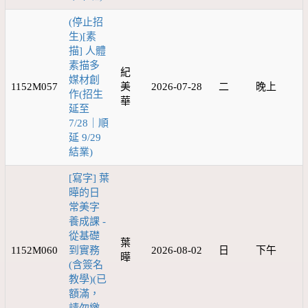
(停止招
生)[素
描] 人體
素描多
紀
媒材創
1152M057
美
2026-07-28
二
晚上
作(招生
華
延至
7/28｜順
延 9/29
結業)
[寫字] 葉
曄的日
常美字
養成課 -
從基礎
葉
1152M060
到實務
2026-08-02
日
下午
曄
(含簽名
教學)(已
額滿，