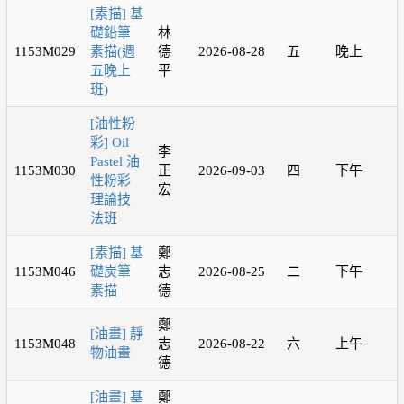
[素描] 基
礎鉛筆
林
1153M029
素描(週
德
2026-08-28
五
晚上
五晚上
平
班)
[油性粉
彩] Oil
李
Pastel 油
1153M030
正
2026-09-03
四
下午
性粉彩
宏
理論技
法班
[素描] 基
鄭
1153M046
礎炭筆
志
2026-08-25
二
下午
素描
德
鄭
[油畫] 靜
1153M048
志
2026-08-22
六
上午
物油畫
德
[油畫] 基
鄭