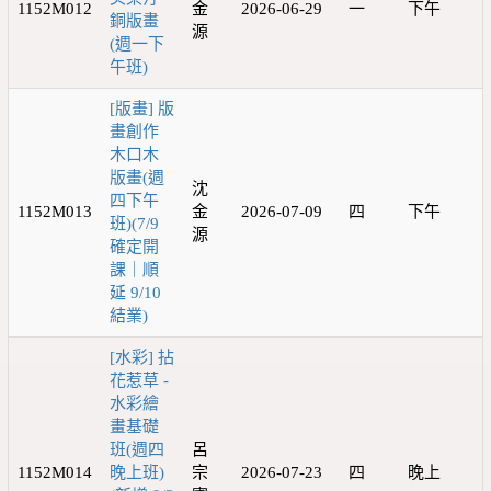
1152M012
金
2026-06-29
一
下午
銅版畫
源
(週一下
午班)
[版畫] 版
畫創作
木口木
版畫(週
沈
四下午
1152M013
金
2026-07-09
四
下午
班)(7/9
源
確定開
課｜順
延 9/10
結業)
[水彩] 拈
花惹草 -
水彩繪
畫基礎
班(週四
呂
1152M014
晚上班)
宗
2026-07-23
四
晚上