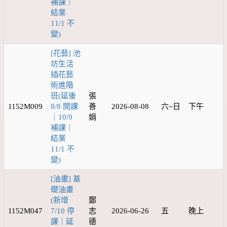
補課｜
結業
11/1 不
變)
[花藝] 池
坊生活
插花藝
術進階
班(延後
張
1152M009
8/8 開課
善
2026-08-08
六~日
下午
｜10/9
娟
補課｜
結業
11/1 不
變)
[油畫] 基
礎油畫
(新增
鄭
1152M047
7/10 停
志
2026-06-26
五
晚上
課｜延
德