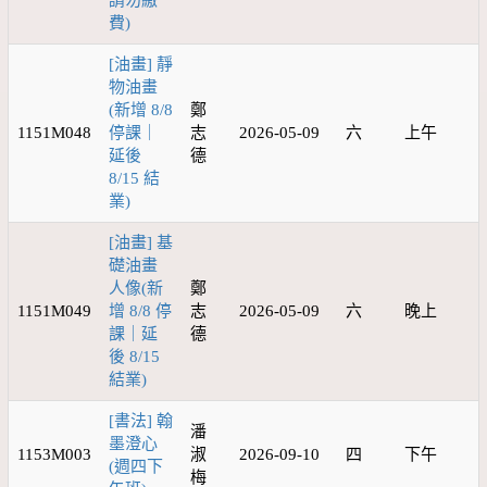
請勿繳
費)
[油畫] 靜
物油畫
(新增 8/8
鄭
1151M048
停課｜
志
2026-05-09
六
上午
延後
德
8/15 結
業)
[油畫] 基
礎油畫
人像(新
鄭
1151M049
增 8/8 停
志
2026-05-09
六
晚上
課｜延
德
後 8/15
結業)
[書法] 翰
潘
墨澄心
1153M003
淑
2026-09-10
四
下午
(週四下
梅