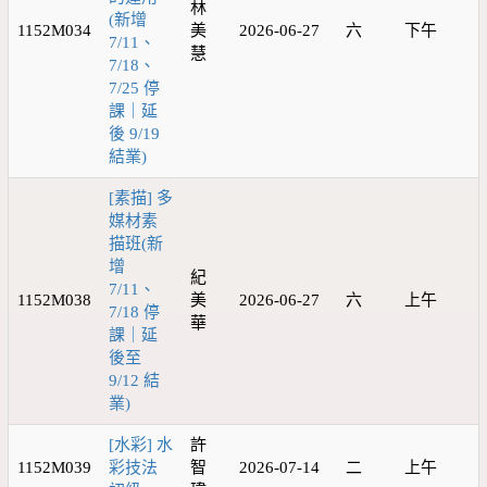
林
(新增
1152M034
美
2026-06-27
六
下午
7/11、
慧
7/18、
7/25 停
課｜延
後 9/19
結業)
[素描] 多
媒材素
描班(新
增
紀
7/11、
1152M038
美
2026-06-27
六
上午
7/18 停
華
課｜延
後至
9/12 結
業)
[水彩] 水
許
1152M039
彩技法
智
2026-07-14
二
上午