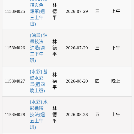
描與色
林
1153M025
鉛筆(週
德
2026-07-29
三
上午
三上午
平
班)
[油畫] 油
畫技法
林
1153M026
進階(週
德
2026-07-29
三
下午
三下午
平
班)
[水彩] 基
林
礎水彩
1153M027
德
2026-08-20
四
晚上
畫(週四
平
晚上班)
[水彩] 水
彩進階
林
1153M028
技法(週
德
2026-08-28
五
上午
五上午
平
班)