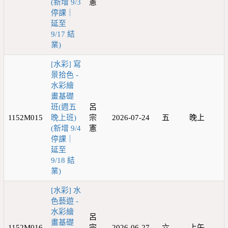
(新增 9/3
憲
停課｜
延至
9/17 結
業)
[水彩] 寫
景拾色 -
水彩繪
畫基礎
班(週五
呂
1152M015
晚上班)
宗
2026-07-24
五
晚上
(新增 9/4
憲
停課｜
延至
9/18 結
業)
[水彩] 水
色藝遊 -
水彩繪
呂
畫基礎
1152M016
宗
2026-06-27
六
上午