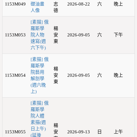
1153M049
礎油畫
志
2026-08-22
六
晚上
人像
德
[素描] 俄
羅斯學
楊
1153M053
院人物
安
2026-09-05
六
下午
速寫(週
東
六下午)
[素描] 俄
羅斯學
楊
院藝用
1153M054
安
2026-09-05
六
晚上
解剖學
東
(週六晚
上)
[素描] 俄
羅斯學
院人體
素描(週
楊
日上午)
1153M055
安
2026-09-13
日
上午
(延後