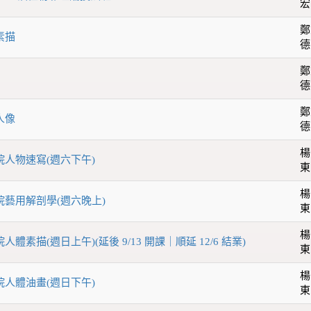
宏
鄭
素描
德
鄭
德
鄭
人像
德
楊
學院人物速寫(週六下午)
東
楊
學院藝用解剖學(週六晚上)
東
楊
人體素描(週日上午)(延後 9/13 開課｜順延 12/6 結業)
東
楊
學院人體油畫(週日下午)
東