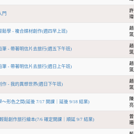
許
入門
瑋
趙
輕鬆學 - 複合媒材創作(週四早上班)
筑
趙
鉛筆 - 帶著明信片去旅行(週五下午班)
筑
趙
鉛筆 - 帶著明信片去旅行(週日上午班)
筑
趙
創作 - 我的異想世界(週日下午班)
筑
陳
～形色之間(延後 7/17 開課｜延後 9/18 結業)
亮
曾
輕鬆創作旅行繪本(7/6 確定開課｜順延 9/7 結業)
珊
藍