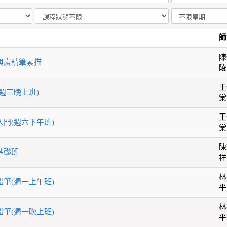
師
陳
筆與炭精筆素描
陵
王
(週三晚上班)
棠
王
入門(週六下午班)
棠
陳
基礎班
祥
林
鉛筆(週一上午班)
平
林
鉛筆(週一晚上班)
平