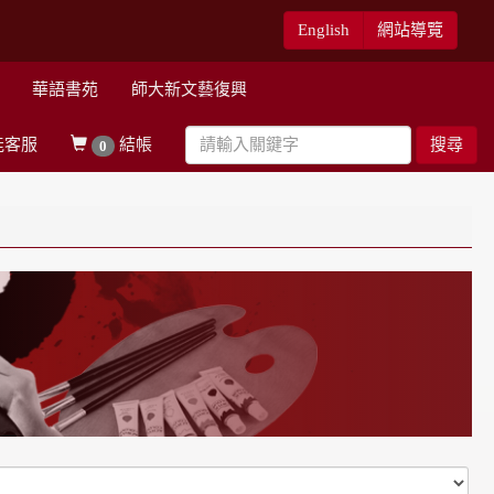
English
網站導覽
華語書苑
師大新文藝復興
能客服
結帳
搜尋
0