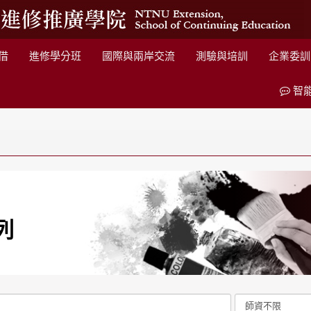
借
進修學分班
國際與兩岸交流
測驗與培訓
企業委訓
智
列