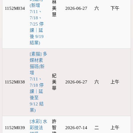
林
(新增
1152M034
美
2026-06-27
六
下午
7/11、
慧
7/18、
7/25 停
課｜延
後 9/19
結業)
[素描] 多
媒材素
描班(新
增
紀
7/11、
1152M038
美
2026-06-27
六
上午
7/18 停
華
課｜延
後至
9/12 結
業)
[水彩] 水
許
1152M039
彩技法
智
2026-07-14
二
上午