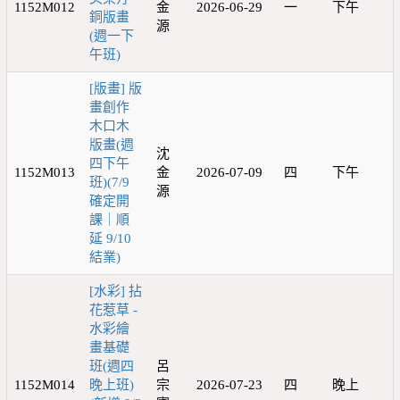
1152M012
金
2026-06-29
一
下午
銅版畫
源
(週一下
午班)
[版畫] 版
畫創作
木口木
版畫(週
沈
四下午
1152M013
金
2026-07-09
四
下午
班)(7/9
源
確定開
課｜順
延 9/10
結業)
[水彩] 拈
花惹草 -
水彩繪
畫基礎
班(週四
呂
1152M014
晚上班)
宗
2026-07-23
四
晚上