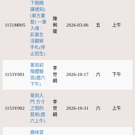
下期開
課通知)
[東方畫
陳
藝] 一筆
1151M005
俐
2026-03-06
五
上午
入魂：
陵
彩墨生
活觀察
手札(停
止招生)
篆刻初
李
階體驗
1153Y001
世
2026-10-17
六
下午
班(週六
綱
下午)
篆刻入
門 方寸
李
1153Y002
之間的
世
2026-10-31
六
上午
藝術(週
綱
六上午)
趣味習