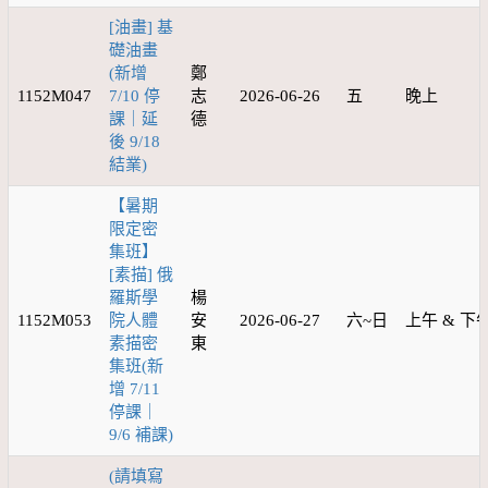
[油畫] 基
礎油畫
(新增
鄭
1152M047
7/10 停
志
2026-06-26
五
晚上
課｜延
德
後 9/18
結業)
【暑期
限定密
集班】
[素描] 俄
羅斯學
楊
1152M053
院人體
安
2026-06-27
六~日
上午 & 下
素描密
東
集班(新
增 7/11
停課｜
9/6 補課)
(請填寫