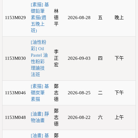
[素描] 基
礎鉛筆
林
1153M029
素描(週
德
2026-08-28
五
晚上
五晚上
平
班)
[油性粉
彩] Oil
李
Pastel 油
1153M030
正
2026-09-03
四
下午
性粉彩
宏
理論技
法班
[素描] 基
鄭
1153M046
礎炭筆
志
2026-08-25
二
下午
素描
德
鄭
[油畫] 靜
1153M048
志
2026-08-22
六
上午
物油畫
德
[油畫] 基
鄭