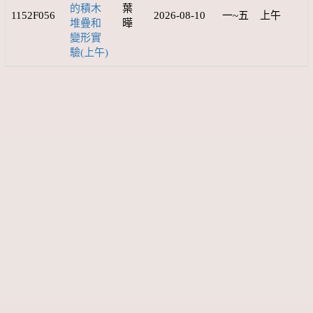
的積木
葉
1152F056
2026-08-10
一~五
上午
堆疊和
曄
變形實
驗(上午)