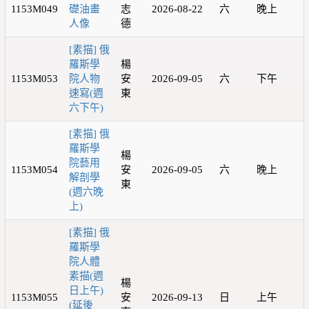
1153M049
礎油畫
志
2026-08-22
六
晚上
人像
德
[素描] 俄
羅斯學
楊
1153M053
院人物
安
2026-09-05
六
下午
速寫(週
東
六下午)
[素描] 俄
羅斯學
楊
院藝用
1153M054
安
2026-09-05
六
晚上
解剖學
東
(週六晚
上)
[素描] 俄
羅斯學
院人體
素描(週
楊
日上午)
1153M055
安
2026-09-13
日
上午
(延後