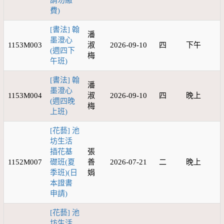
請勿繳
費)
[書法] 翰
潘
墨澄心
1153M003
淑
2026-09-10
四
下午
(週四下
梅
午班)
[書法] 翰
潘
墨澄心
1153M004
淑
2026-09-10
四
晚上
(週四晚
梅
上班)
[花藝] 池
坊生活
插花基
張
1152M007
礎班(夏
善
2026-07-21
二
晚上
季班)(日
娟
本證書
申請)
[花藝] 池
坊生活