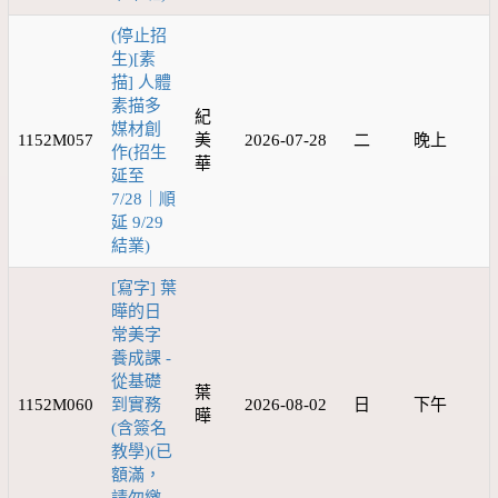
(停止招
生)[素
描] 人體
素描多
紀
媒材創
1152M057
美
2026-07-28
二
晚上
作(招生
華
延至
7/28｜順
延 9/29
結業)
[寫字] 葉
曄的日
常美字
養成課 -
從基礎
葉
1152M060
到實務
2026-08-02
日
下午
曄
(含簽名
教學)(已
額滿，