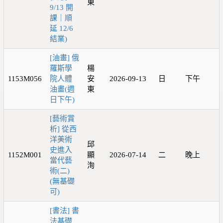
東
9/13 開
課｜順
延 12/6
結業)
[油畫] 俄
羅斯學
楊
1153M056
院人體
安
2026-09-13
日
下午
油畫(週
東
日下午)
[藝術賞
析] 從西
洋美術
邱
史進入
1152M001
顯
2026-07-14
二
晚上
當代藝
洵
術(二)
(無基礎
可)
[書法] 書
法基礎