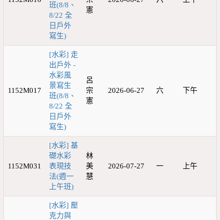
班(8/8、
憲
8/22 全
日戶外
寫生)
[水彩] 走
出戶外 -
水彩風
呂
景寫生
1152M017
宗
2026-06-27
六
下午
班(8/8、
憲
8/22 全
日戶外
寫生)
[水彩] 基
礎水彩
林
1152M031
表現技
美
2026-07-27
一
上午
法(週一
慧
上午班)
[水彩] 壓
克力與