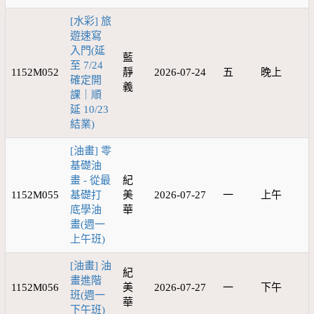
[水彩] 旅
遊速寫
入門(延
藍
至 7/24
1152M052
靜
2026-07-24
五
晚上
確定開
義
課｜順
延 10/23
結業)
[油畫] 零
基礎油
畫 - 從最
紀
1152M055
基礎打
美
2026-07-27
一
上午
底學油
華
畫(週一
上午班)
[油畫] 油
紀
畫進階
1152M056
美
2026-07-27
一
下午
班(週一
華
下午班)