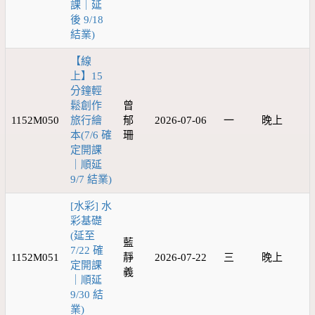
課｜延
後 9/18
結業)
【線
上】15
分鐘輕
鬆創作
曾
1152M050
旅行繪
郁
2026-07-06
一
晚上
本(7/6 確
珊
定開課
｜順延
9/7 結業)
[水彩] 水
彩基礎
(延至
藍
7/22 確
1152M051
靜
2026-07-22
三
晚上
定開課
義
｜順延
9/30 結
業)