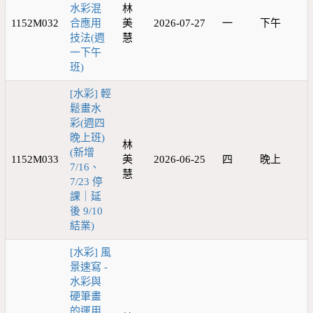
水彩混
林
1152M032
合應用
美
2026-07-27
一
下午
技法(週
慧
一下午
班)
[水彩] 輕
鬆畫水
彩(週四
晚上班)
林
(新增
1152M033
美
2026-06-25
四
晚上
7/16、
慧
7/23 停
課｜延
後 9/10
結業)
[水彩] 風
景速寫 -
水彩與
硬筆畫
的運用