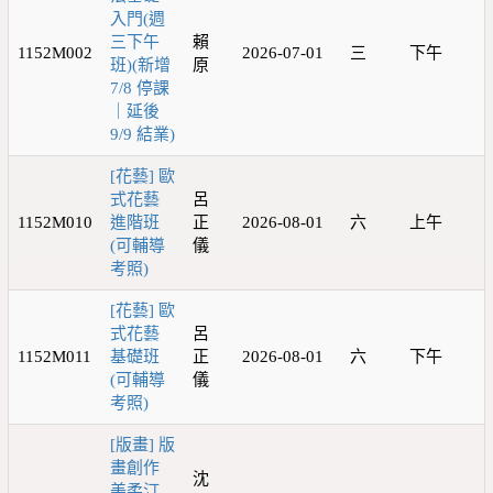
入門(週
三下午
賴
1152M002
2026-07-01
三
下午
班)(新增
原
7/8 停課
｜延後
9/9 結業)
[花藝] 歐
式花藝
呂
1152M010
進階班
正
2026-08-01
六
上午
(可輔導
儀
考照)
[花藝] 歐
式花藝
呂
1152M011
基礎班
正
2026-08-01
六
下午
(可輔導
儀
考照)
[版畫] 版
畫創作
沈
美柔汀