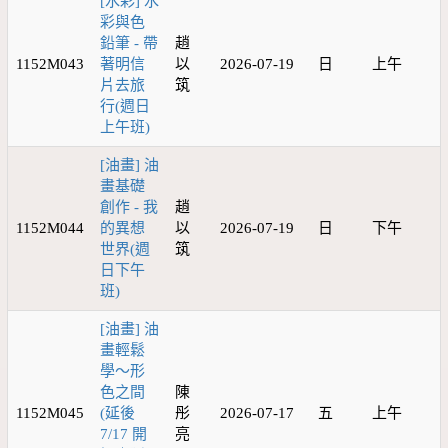
[水彩] 水
彩與色
鉛筆 - 帶
趙
1152M043
著明信
以
2026-07-19
日
上午
片去旅
筑
行(週日
上午班)
[油畫] 油
畫基礎
創作 - 我
趙
1152M044
的異想
以
2026-07-19
日
下午
世界(週
筑
日下午
班)
[油畫] 油
畫輕鬆
學～形
色之間
陳
1152M045
(延後
彤
2026-07-17
五
上午
7/17 開
亮