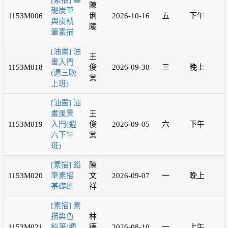
[素描] 基
陳
礎炭筆
1153M006
俐
2026-10-16
五
下午
與炭精
陵
筆素描
[油畫] 油
王
畫入門
1153M018
俊
2026-09-30
三
晚上
(週三晚
棠
上班)
[油畫] 油
畫風景
王
1153M019
入門(週
俊
2026-09-05
六
下午
六下午
棠
班)
[素描] 鉛
陳
1153M020
筆素描
文
2026-09-07
一
晚上
基礎班
祥
[素描] 素
描與色
林
1153M021
鉛筆(週
德
2026-08-10
一
上午