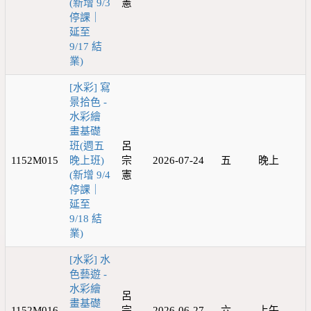
(新增 9/3
憲
停課｜
延至
9/17 結
業)
[水彩] 寫
景拾色 -
水彩繪
畫基礎
班(週五
呂
1152M015
晚上班)
宗
2026-07-24
五
晚上
(新增 9/4
憲
停課｜
延至
9/18 結
業)
[水彩] 水
色藝遊 -
水彩繪
呂
畫基礎
1152M016
宗
2026-06-27
六
上午