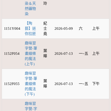
染＆天
玲
然礦物
染
【陶
紀
1151Y004
藝】迷
士
2026-05-09
六
上午
你拉胚
堯
趣味習
字營-筆
葉
1152F054
畫線條
2026-07-13
一~五
上午
曄
的魔法
(上午)
趣味習
字營-筆
葉
1152F055
畫線條
2026-07-13
一~五
下午
曄
的魔法
(下午)
趣味習
字營-字