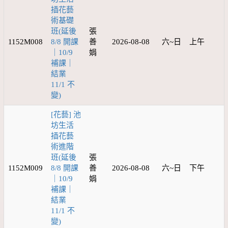
插花藝
術基礎
班(延後
張
1152M008
8/8 開課
善
2026-08-08
六~日
上午
｜10/9
娟
補課｜
結業
11/1 不
變)
[花藝] 池
坊生活
插花藝
術進階
班(延後
張
1152M009
8/8 開課
善
2026-08-08
六~日
下午
｜10/9
娟
補課｜
結業
11/1 不
變)