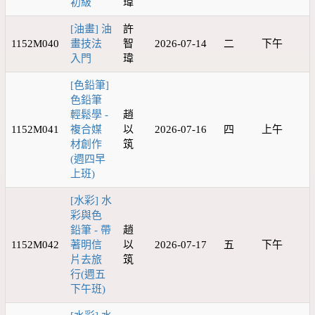
初級
瑋
[油畫] 油
許
1152M040
畫技法
智
2026-07-14
二
下午
入門
瑋
[色鉛筆]
色鉛筆
輕鬆學 -
趙
1152M041
複合媒
以
2026-07-16
四
上午
材創作
筑
(週四早
上班)
[水彩] 水
彩與色
鉛筆 - 帶
趙
1152M042
著明信
以
2026-07-17
五
下午
片去旅
筑
行(週五
下午班)