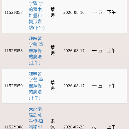
字營-字
的積木
葉
1152F057
2026-08-10
一~五
下午
堆疊和
曄
變形實
驗(下午)
趣味習
字營-筆
葉
1152F058
畫線條
2026-08-17
一~五
上午
曄
的魔法
(上午)
趣味習
字營-筆
葉
1152F059
畫線條
2026-08-17
一~五
下午
曄
的魔法
(下午)
天然染
織創意
手作-植
張
1152Y008
物移印
佩
2026-07-25
六
上午