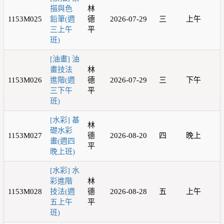
描與色
林
1153M025
鉛筆(週
德
2026-07-29
三
上午
三上午
平
班)
[油畫] 油
畫技法
林
1153M026
進階(週
德
2026-07-29
三
下午
三下午
平
班)
[水彩] 基
林
礎水彩
1153M027
德
2026-08-20
四
晚上
畫(週四
平
晚上班)
[水彩] 水
彩進階
林
1153M028
技法(週
德
2026-08-28
五
上午
五上午
平
班)