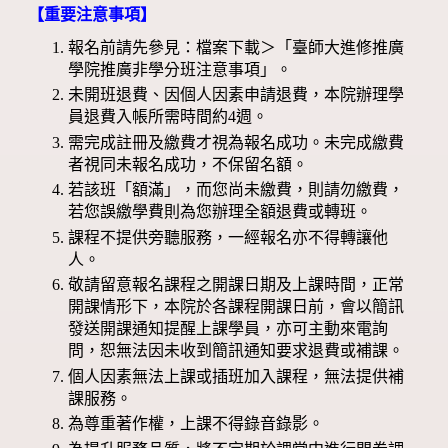
【重要注意事項】
報名前請先參見：檔案下載＞「臺師大進修推廣
學院推廣非學分班注意事項」。
未開班退費、因個人因素申請退費，本院辦理學
員退費入帳所需時間約4週。
需完成註冊及繳費才視為報名成功。未完成繳費
者視同未報名成功，不保留名額。
若該班「額滿」，而您尚未繳費，則請勿繳費，
若您誤繳學費則為您辦理全額退費或轉班。
課程不提供旁聽服務，一經報名亦不得轉讓他
人。
敬請留意報名課程之開課日期及上課時間，正常
開課情形下，本院於各課程開課日前，會以簡訊
發送開課通知提醒上課學員，亦可主動來電詢
問，恕無法因未收到簡訊通知要求退費或補課。
個人因素無法上課或插班加入課程，無法提供補
課服務。
為尊重著作權，上課不得錄音錄影。