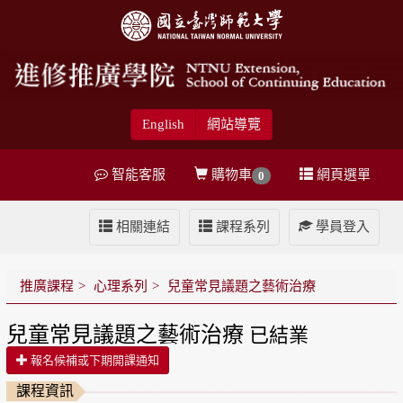
English
網站導覽
智能客服
購物車
網頁選單
0
相關連結
課程系列
學員登入
推廣課程
心理系列
兒童常見議題之藝術治療
兒童常見議題之藝術治療
已結業
報名候補或下期開課通知
課程資訊