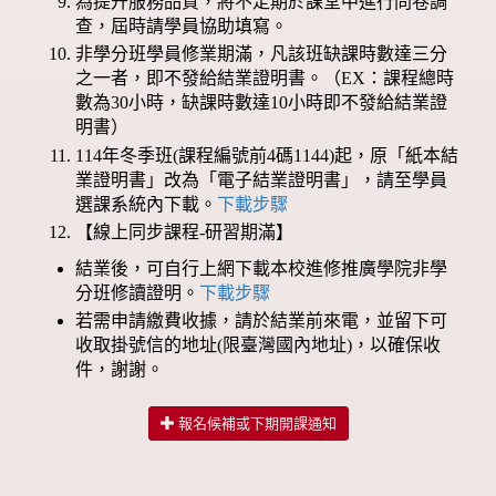
為提升服務品質，將不定期於課堂中進行問卷調
查，屆時請學員協助填寫。
非學分班學員修業期滿，凡該班缺課時數達三分
之一者，即不發給結業證明書。（EX：課程總時
數為30小時，缺課時數達10小時即不發給結業證
明書）
114年冬季班(課程編號前4碼1144)起，原「紙本結
業證明書」改為「電子結業證明書」，請至學員
選課系統內下載。
下載步驟
【線上同步課程-研習期滿】
結業後，可自行上網下載本校進修推廣學院非學
分班修讀證明。
下載步驟
若需申請繳費收據，請於結業前來電，並留下可
收取掛號信的地址(限臺灣國內地址)，以確保收
件，謝謝。
報名候補或下期開課通知