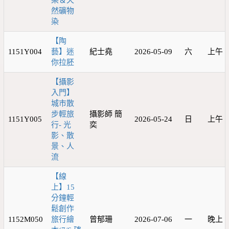
染＆天
然礦物
染
【陶
1151Y004
藝】迷
紀士堯
2026-05-09
六
上午
你拉胚
【攝影
入門】
城市散
步輕旅
攝影師 簡
1151Y005
2026-05-24
日
上午
行- 光
奕
影、散
景、人
流
【線
上】15
分鐘輕
鬆創作
1152M050
旅行繪
曾郁珊
2026-07-06
一
晚上