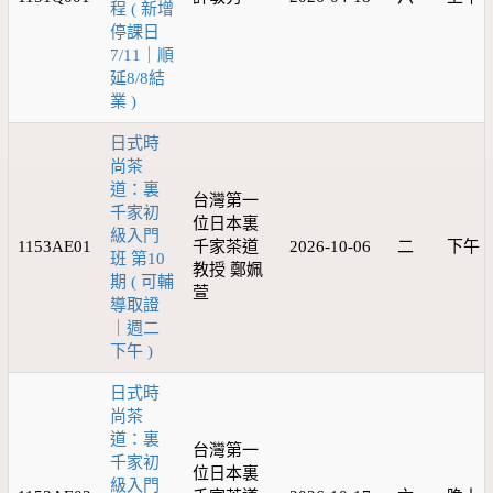
程 ( 新增
停課日
7/11｜順
延8/8結
業 )
日式時
尚茶
道：裏
台灣第一
千家初
位日本裏
級入門
1153AE01
千家茶道
2026-10-06
二
下午
班 第10
教授 鄭姵
期 ( 可輔
萱
導取證
｜週二
下午 )
日式時
尚茶
道：裏
台灣第一
千家初
位日本裏
級入門