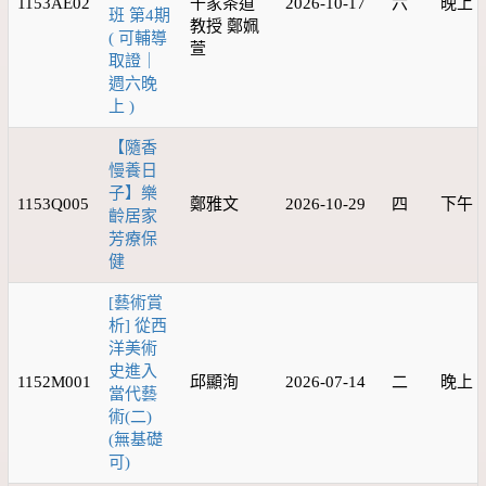
1153AE02
千家茶道
2026-10-17
六
晚上
班 第4期
教授 鄭姵
( 可輔導
萱
取證｜
週六晚
上 )
【隨香
慢養日
子】樂
1153Q005
鄭雅文
2026-10-29
四
下午
齡居家
芳療保
健
[藝術賞
析] 從西
洋美術
史進入
1152M001
邱顯洵
2026-07-14
二
晚上
當代藝
術(二)
(無基礎
可)