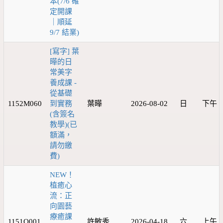
本(7/6 確
定開課
｜順延
9/7 結業)
[寫字] 葉
曄的日
常美字
養成課 -
從基礎
1152M060
到實務
葉曄
2026-08-02
日
下午
(含簽名
教學)(已
額滿，
請勿繳
費)
NEW！
植癒心
流：正
向園藝
療癒課
1151Q001
許敏秀
2026-04-18
六
上午