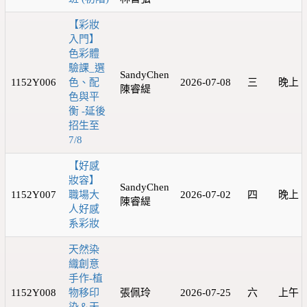
【彩妝
入門】
色彩體
驗課_選
SandyChen
1152Y006
色、配
2026-07-08
三
晚上
陳睿緹
色與平
衡 -延後
招生至
7/8
【好感
妝容】
SandyChen
1152Y007
職場大
2026-07-02
四
晚上
陳睿緹
人好感
系彩妝
天然染
織創意
手作-植
1152Y008
物移印
張佩玲
2026-07-25
六
上午