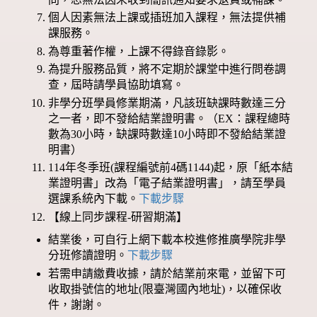
個人因素無法上課或插班加入課程，無法提供補
課服務。
為尊重著作權，上課不得錄音錄影。
為提升服務品質，將不定期於課堂中進行問卷調
查，屆時請學員協助填寫。
非學分班學員修業期滿，凡該班缺課時數達三分
之一者，即不發給結業證明書。（EX：課程總時
數為30小時，缺課時數達10小時即不發給結業證
明書）
114年冬季班(課程編號前4碼1144)起，原「紙本結
業證明書」改為「電子結業證明書」，請至學員
選課系統內下載。
下載步驟
【線上同步課程-研習期滿】
結業後，可自行上網下載本校進修推廣學院非學
分班修讀證明。
下載步驟
若需申請繳費收據，請於結業前來電，並留下可
收取掛號信的地址(限臺灣國內地址)，以確保收
件，謝謝。