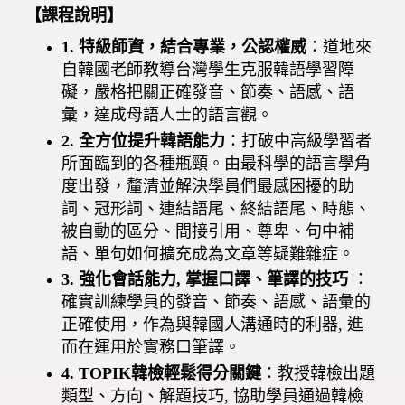
【課程說明】
1. 特級師資，結合專業，公認權威
：道地來
自韓國老師教導台灣學生克服韓語學習障
礙，嚴格把關正確發音、節奏、語感、語
彙，達成母語人士的語言觀。
2. 全方位提升韓語能力
：打破中高級學習者
所面臨到的各種瓶頸。由最科學的語言學角
度出發，釐清並解決學員們最感困擾的助
詞、冠形詞、連結語尾、終結語尾、時態、
被自動的區分、間接引用、尊卑、句中補
語、單句如何擴充成為文章等疑難雜症。
3. 強化會話能力, 掌握口譯、筆譯的技巧
：
確實訓練學員的發音、節奏、語感、語彙的
正確使用，作為與韓國人溝通時的利器, 進
而在運用於實務口筆譯。
4. TOPIK
韓檢輕鬆得分關鍵
：教授韓檢出題
類型、方向、解題技巧, 協助學員通過韓檢