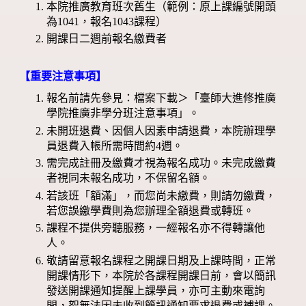
本院推廣教育班次舊生（範例：原上課編號開頭
為1041，報名1043課程）
開課日二週前報名繳費者
【重要注意事項】
報名前請先參見：檔案下載＞「臺師大進修推廣
學院推廣非學分班注意事項」。
未開班退費、因個人因素申請退費，本院辦理學
員退費入帳所需時間約4週。
需完成註冊及繳費才視為報名成功。未完成繳費
者視同未報名成功，不保留名額。
若該班「額滿」，而您尚未繳費，則請勿繳費，
若您誤繳學費則為您辦理全額退費或轉班。
課程不提供旁聽服務，一經報名亦不得轉讓他
人。
敬請留意報名課程之開課日期及上課時間，正常
開課情形下，本院於各課程開課日前，會以簡訊
發送開課通知提醒上課學員，亦可主動來電詢
問，恕無法因未收到簡訊通知要求退費或補課。