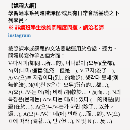
【課程大綱】
學習過本系列進階課程/或具有日常會話基礎之下
列學員。
※ 非續班學生欲詢問程度問題，請洽老師
instagram
按照課本或講義的文法要點運用於會話、聽力、
閱讀與寫作等四個方面：
V-다시피(如同…所…的), 너나없이 (모두)(全都),
N(이)나마(儘管/雖然…但是…), V-고자(為了…),
A/V-(으)ㄹ 지경이다(到…的地步), 생각다 못해(別
無他法), N(이)란 N은/는 모두(所有的…都…),
A(으)ㄴ/V-는 데(에) 비해 (相較於…，反而…), N의
특징은[문제는] A/V-다는 데(에) 있다 (…的特點[問
題]在於…), A(으)ㄴ/V-는가 하면 (除了…以外，
還…), A(으)ㄴ/V-는 데(에) 반해 (…而…卻), V-(으)
ㅁ에 따라 (隨著…), 단 (但…), N 및 N (…及…)