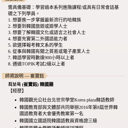
需具備基礎：學習過本系列進階課程/或具有日常會話基
礎之下列學員。
1. 想要進一步掌握最新流行的哈韓族
2. 想要到韓國旅遊或遊學人士
3. 想要了解韓國文化或語言之社會人士
4. 想要充實第二外國語能力者
5. 欲選擇報考韓文系的學生
6. 從事與韓國有關之貿易或電子產業人士
7. 韓語學習時數達900小時以上者
8. 通過TOPIK考試2級以上者
師資說明 — 崔寶鈺
최보옥 (崔寶鈺) 韓國籍
【經歷】
韓國觀光公社台北世宗學堂Korea plaza韓語教師
韓國教育部與文體部共同舉辦2016年第8屆世界韓
國語教育者大會優秀教案第一名
韓國國立國語院韓國語教員資格證三級