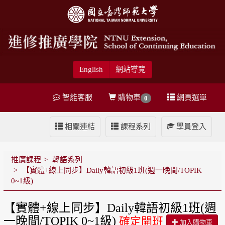
English
網站導覽
智能客服
購物車
網頁選單
0
相關連結
課程系列
學員登入
推廣課程
韓語系列
【實體+線上同步】Daily韓語初級1班(週一晚間/TOPIK
0~1級)
【實體+線上同步】Daily韓語初級1班(週
一晚間/TOPIK 0~1級)
確定開班
加入購物車