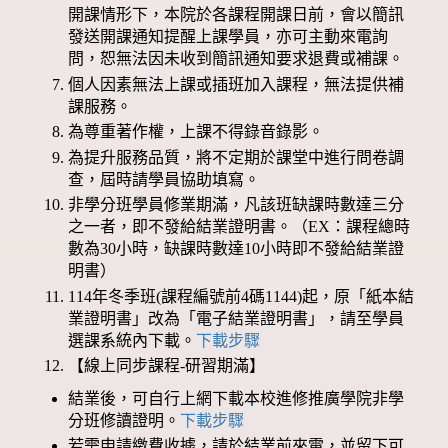
開課情形下，本院於各課程開課日前，會以簡訊
發送開課通知提醒上課學員，亦可主動來電詢
問，恕無法因未收到簡訊通知要求退費或補課。
個人因素無法上課或插班加入課程，無法提供補
課服務。
為尊重著作權，上課不得錄音錄影。
為提升服務品質，將不定期於課堂中進行問卷調
查，屆時請學員協助填寫。
非學分班學員修業期滿，凡該班缺課時數達三分
之一者，即不發給結業證明書。（EX：課程總時
數為30小時，缺課時數達10小時即不發給結業證
明書）
114年冬季班(課程編號前4碼1144)起，原「紙本結
業證明書」改為「電子結業證明書」，請至學員
選課系統內下載。
下載步驟
【線上同步課程-研習期滿】
結業後，可自行上網下載本校進修推廣學院非學
分班修讀證明。
下載步驟
若需申請繳費收據，請於結業前來電，並留下可