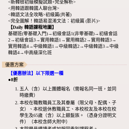
<新韓檢初級模擬試題+完全解析>
<用韓語跟韓國人聊台灣>
<韓語文法全攻略>初級篇(共著)
<完全圖解！韓語易混淆文法：初級篇 (影片)>
【Daily 韓語課程地圖】
基礎班(零基礎入門)→初級會話1(非零基礎)→初級會話
2→初級會話3→實用韓語1→實用韓語2→實用韓語3→
實用韓語4→中級韓語1→中級韓語2→中級韓語3→中級
韓語4→中高級深化班
優惠方案
【優惠辦法】以下限選一種
●8折
五人（含）以上團體報名（需報名同一班，並同
時繳費）
本校在職教職員工及其眷屬（限父母、配偶、子
女）、本校退休教職員工、本校校友及本校在校
學生及65歲（含）以上銀髮族。（憑身分證明文
件）（本校含師大附中）
本院學員續讀者或加報同季別課程者。