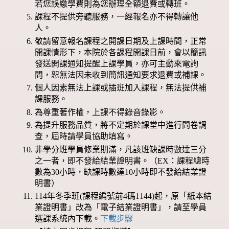
若您誤繳學費則為您辦理全額退費或轉班。
課程不提供旁聽服務，一經報名亦不得轉讓他
人。
敬請留意報名課程之開課日期及上課時間，正常
開課情形下，本院於各課程開課日前，會以簡訊
發送開課通知提醒上課學員，亦可主動來電詢
問，恕無法因未收到簡訊通知要求退費或補課。
個人因素無法上課或插班加入課程，無法提供補
課服務。
為尊重著作權，上課不得錄音錄影。
為提升服務品質，將不定期於課堂中進行問卷調
查，屆時請學員協助填寫。
非學分班學員修業期滿，凡該班缺課時數達三分
之一者，即不發給結業證明書。（EX：課程總時
數為30小時，缺課時數達10小時即不發給結業證
明書）
114年冬季班(課程編號前4碼1144)起，原「紙本結
業證明書」改為「電子結業證明書」，請至學員
選課系統內下載。
下載步驟