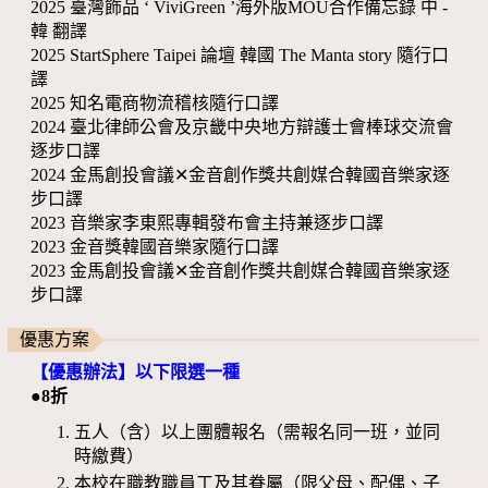
2025 臺灣飾品 ‘ ViviGreen ’海外版MOU合作備忘錄 中 -
韓 翻譯
2025 StartSphere Taipei 論壇 韓國 The Manta story 隨行口
譯
2025 知名電商物流稽核隨行口譯
2024 臺北律師公會及京畿中央地方辯護士會棒球交流會
逐步口譯
2024 金馬創投會議✕金音創作獎共創媒合韓國音樂家逐
步口譯
2023 音樂家李東熙專輯發布會主持兼逐步口譯
2023 金音獎韓國音樂家隨行口譯
2023 金馬創投會議✕金音創作獎共創媒合韓國音樂家逐
步口譯
優惠方案
【優惠辦法】以下限選一種
●8折
五人（含）以上團體報名（需報名同一班，並同
時繳費）
本校在職教職員工及其眷屬（限父母、配偶、子