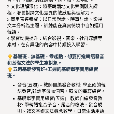
習，打下穩固的韓語聽、說、讀、寫基礎。
2.文化理解深化：將臺韓兩地文化案例融入課
程，培養對跨文化差異的敏感度與理解力。
3.實用表達養成：以日常對話、時事討論、影視
文本分析為主題，訓練能在真實情境中自如運用
韓語。
4.學習動機提升：結合影視、音樂、社群媒體等
素材，在有興趣的內容中持續投入學習。
基礎班 - 無基礎、零起點、想要打造韓語發音
和基礎文法的學生為對象。
五週基礎發音班+五週的基礎單字實用練習
班。
發音(五週) – 教師自編發音教材: 學正確的韓
語發音,韓語字母40個音，韓文的書寫練習。
基礎單字實用練習(五週) -教師自編發音教
材: 學韓語複合子音、尾音的唸法、發音規
則、韓文基礎文法概念教學、日常生活用語