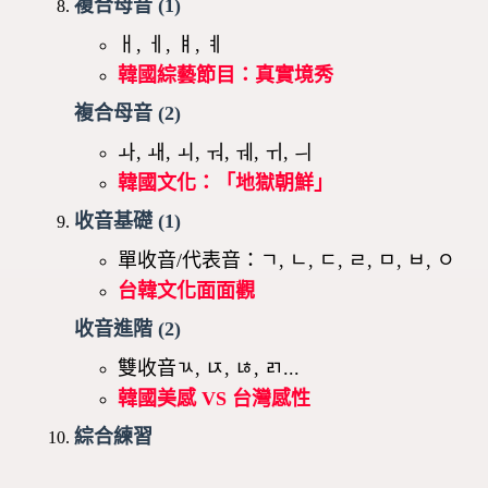
複合母音 (1)
ㅐ, ㅔ, ㅒ, ㅖ
韓國綜藝節目：真實境秀
複合母音 (2)
ㅘ, ㅙ, ㅚ, ㅝ, ㅞ, ㅟ, ㅢ
韓國文化：「地獄朝鮮」
收音基礎 (1)
單收音/代表音：ㄱ, ㄴ, ㄷ, ㄹ, ㅁ, ㅂ, ㅇ
台韓文化面面觀
收音進階 (2)
雙收音ㄳ, ㄵ, ㄶ, ㄺ...
韓國美感 VS 台灣感性
綜合練習