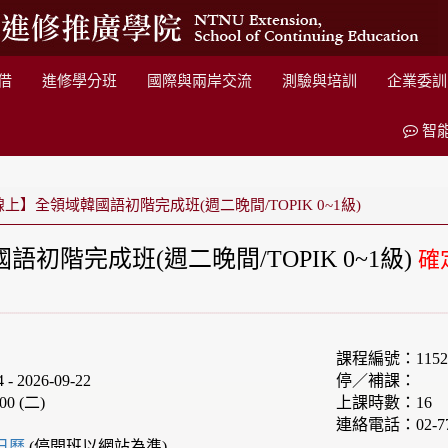
借
進修學分班
國際與兩岸交流
測驗與培訓
企業委訓
智
上】全領域韓國語初階完成班(週二晚間/TOPIK 0~1級)
初階完成班(週二晚間/TOPIK 0~1級)
確
課程編號：1152
 2026-09-22
停／補課：
00 (二)
上課時數：16
連絡電話：02-77
e日曆
(停開班以網站為準)