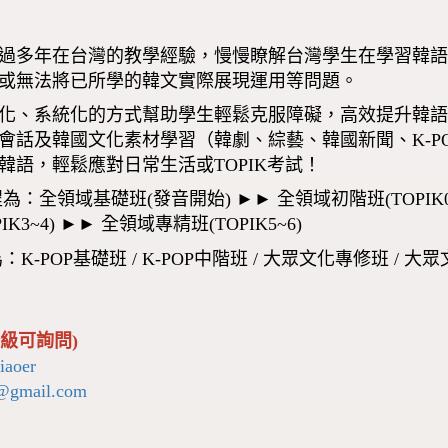
過多年在台灣的教學經驗，慢慢瞭解台灣學生在學習韓
或無法將已所學的韓文實際展現運用等問題。
化、系統化的方式幫助學生輕鬆克服障礙，高效提升韓
會話及韓國文化素材學習（韓劇、綜藝、韓國新聞、K-P
韓語，輕鬆應對日常生活或TOPIK考試！
為：全領域基礎班(發音開始) ►► 全領域初階班(TOPIK0~2
K3~4) ►► 全領域專精班(TOPIK5~6)
：K-POP基礎班 / K-POP中階班 / 大眾文化專修班 /
級可詢問)
iaoer
@gmail.com