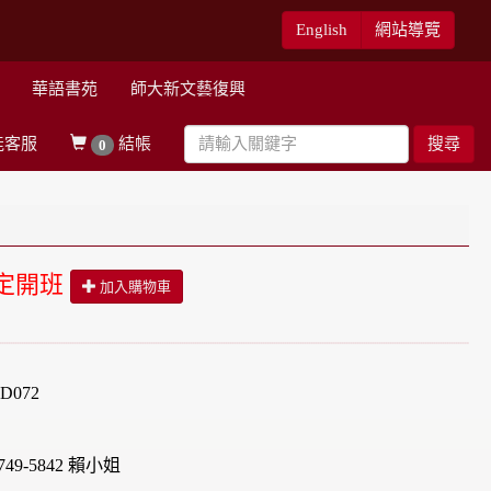
English
網站導覽
華語書苑
師大新文藝復興
能客服
結帳
搜尋
0
定開班
加入購物車
D072
49-5842 賴小姐