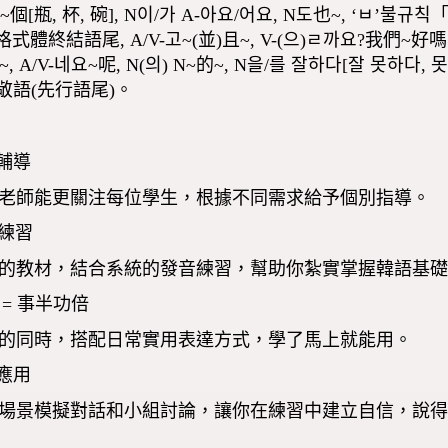
그릇]~個[瓶, 杯, 碗], N이/가 A-아요/어요, N도也~, ‘ㅂ’
式體終結語尾, A/V-고~(並)且~, V-(으)ㄹ까요?我們
[那]~, A/V-네요~呢, N(의) N~的~, N을/를 잘하다[잘 못
)시-敬語(先行語尾)。
注輔導
老師能更關注每位學生，根據不同需求給予個別指導。
音練習
的教材，結合系統的發音練習，幫助你紮實掌握韓語基
達 = 事半功倍
的同時，搭配日常實用表達方式，學了馬上就能用。
化應用
場景模擬對話和小組討論，讓你在練習中建立自信，說