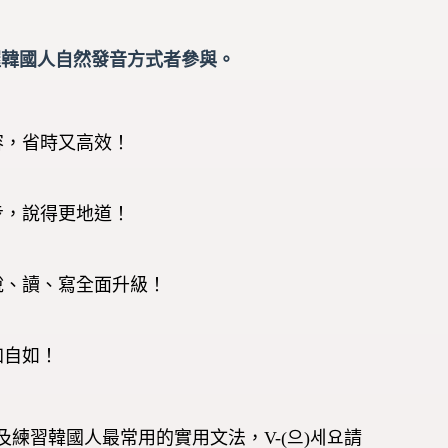
握韓國人自然發音方式者參與。
容，省時又高效！
步，說得更地道！
說、讀、寫全面升級！
加自如！
練習韓國人最常用的實用文法，V-(으)세요請