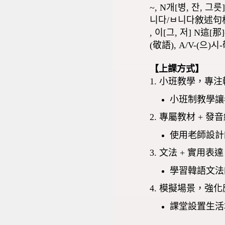
~, N개[병, 잔, 
니다/ㅂ니다敘述句格
, 이[그, 저] N這
(敬語), A/V-(으
【上課方式】
1. 小班教學，專
小班制教學讓
2. 專屬教材 + 發
使用老師設計
3. 文法 + 實用表
學習韓語文法
4. 模擬場景，強
課堂設置生活