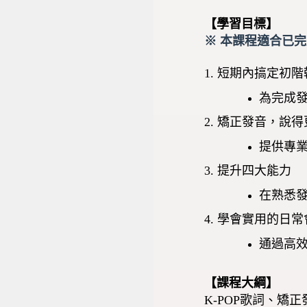
【學習目標】
※ 本課程適合已
1. 短期內搞定初
為完成
2. 矯正發音，說
提供專
3. 提升四大能力
在熟悉
4. 學會實用的日
通過高
【課程大綱】
K-POP歌詞、矯