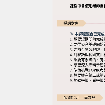
課程中會使用老師自行
授課對象
※ 本課程適合已完
1. 想要短期間內完
2. 要從發音基礎開
3. 之前有學習經驗
4. 對韓語與韓國文
5. 想要有系統的、
6. 想更深入專精學
7. 準備挑戰TOPIK
8. 想要擁有第二或
9. 想聽得懂，看
師資說明 — 南霄兒