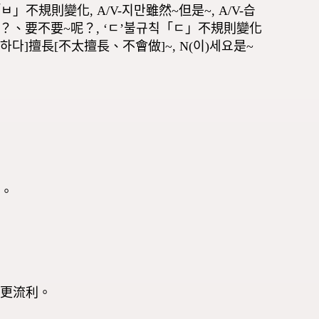
불규칙「ㅂ」不規則變化, A/V-지만雖然~但是~, A/V-습
~好嗎？、要不要~呢？, ‘ㄷ’불규칙「ㄷ」不規則變化
하다, 못하다]擅長[不太擅長、不會做]~, N(이)세요是~
礎。
得更流利。